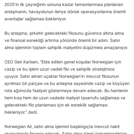
2025’in ilk çeyreğinin sonuna kadar tamamlanması planlanan
anlaşmanın, havayolunun ileriye dönük operasyonlarına önemli
avantajlar sağlaması bekleniyor.
Bu anlaşma, şirketin gelecekteki filosunu güvence altına alma
ve finansal esnekliği artırma yönünde önemli bir adım. Satın
alma işleminin toplam sahiplik maliyetini düşürmesi amaçlanıyor.
CEO Geir Karlsen, “Elde edilen genel koşullar Norwegian için
cazip ve bu işlem uzun vadeli filo ve sahiplik stratejimize
uyuyor. Satın alınan uçaklar Norwegian’ın mevcut filosunun
ayrılmaz bir parçası ve bu anlaşma sayesinde cazip ve büyüyen
rota ağımızda faaliyet göstermeye devam edecek. Bu hamlenin
hem kısa hem de uzun vadede maliyet tasarrufu sağlaması ve
gelecekteki filo planlaması için ek esneklik sağlaması
bekleniyor.” dedi.
Norwegian Air, satın alma işlemini başlangıçta mevcut nakit
rezervleriyle finanse edecek. Satın alma işlemi tamamlandıktan