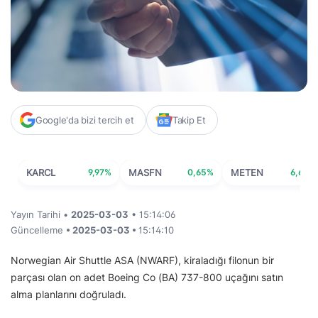
Google'da bizi tercih et
Takip Et
KARCL
9,97%
MASFN
0,65%
METEN
6,63%
Yayın Tarihi •
2025-03-03
• 15:14:06
Güncelleme
• 2025-03-03 •
15:14:10
Norwegian Air Shuttle ASA (NWARF), kiraladığı filonun bir
parçası olan on adet Boeing Co (BA) 737-800 uçağını satın
alma planlarını doğruladı.