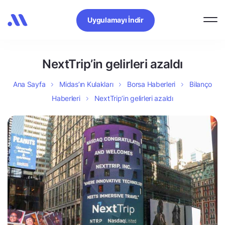
Uygulamayı İndir
NextTrip’in gelirleri azaldı
Ana Sayfa
Midas’ın Kulakları
Borsa Haberleri
Bilanço
Haberleri
NextTrip’in gelirleri azaldı