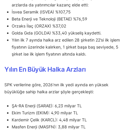
arzlarda da yatırımcılar kazanç elde etti:
İsvea Seramik (ISVEA) %107,75
Beta Enerji ve Teknoloji (BETAE) %76,59
Orzaks İlaç (ORZAX) %37,02
Golda Gıda (GOLDA) %33,40 yükseliş kaydetti.
Yılın ilk 7 ayında halka arz edilen 28 şirketin 22’si ilk işlem
fiyatının üzerinde kalırken, 1 şirket başa baş seviyede, 5
şirket ise ilk işlem fiyatının altında kaldı.
Yılın En Büyük Halka Arzları
SPK verilerine göre, 2026’nın ilk yedi ayında en yüksek
büyüklüğe sahip halka arzlar şöyle gerçekleşti:
ŞA-RA Enerji (SARAE): 6,23 milyar TL
Ekim Turizm (EKIM): 4,90 milyar TL
Kardemir Çelik (KARCL): 4,48 milyar TL
Masfen Enerji (MASFN): 3,88 milyar TL