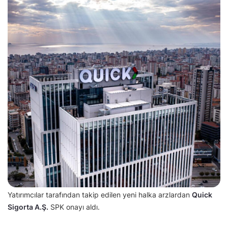
Yatırımcılar tarafından takip edilen yeni halka arzlardan
Quick
Sigorta A.Ş.
SPK onayı aldı.