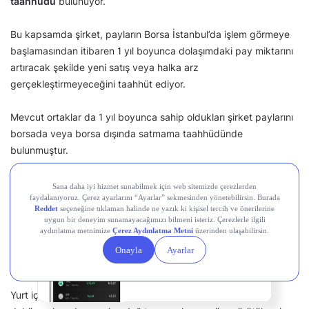
taahhüdü
bulunuyor.
Bu kapsamda şirket, payların Borsa İstanbul’da işlem görmeye
başlamasından itibaren 1 yıl boyunca dolaşımdaki pay miktarını
artıracak şekilde yeni satış veya halka arz
gerçekleştirmeyeceğini taahhüt ediyor.
Mevcut ortaklar da 1 yıl boyunca sahip oldukları şirket paylarını
borsada veya borsa dışında satmama taahhüdünde
bulunmuştur.
Quick Sigorta Halka Arzı Eşit mi, Oransal
mı?
En çok kazandıran
bakır fonları
Midas'ta.
Quick Sigorta halka arzında yurt içi bireysel yatırımcılar için
eşit
Hemen indir, dakikalar
dağıtım
yöntemi uygulanacak.
içinde yatırıma başla.
Yurt içi kurumsal yatırımcılar için tahsisat süreci halka arz