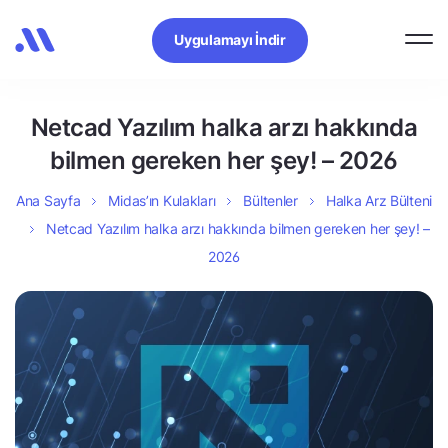
Uygulamayı İndir
Netcad Yazılım halka arzı hakkında
bilmen gereken her şey! – 2026
Ana Sayfa
Midas’ın Kulakları
Bültenler
Halka Arz Bülteni
Netcad Yazılım halka arzı hakkında bilmen gereken her şey! –
2026