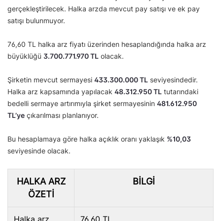
gerçekleştirilecek. Halka arzda mevcut pay satışı ve ek pay
satışı bulunmuyor.
76,60 TL halka arz fiyatı üzerinden hesaplandığında halka arz
büyüklüğü
3.700.771.970 TL
olacak.
Şirketin mevcut sermayesi
433.300.000 TL
seviyesindedir.
Halka arz kapsamında yapılacak
48.312.950 TL
tutarındaki
bedelli sermaye artırımıyla şirket sermayesinin
481.612.950
TL’ye
çıkarılması planlanıyor.
Bu hesaplamaya göre halka açıklık oranı yaklaşık
%10,03
seviyesinde olacak.
HALKA ARZ
BILGI
ÖZETI
Halka arz
76,60 TL