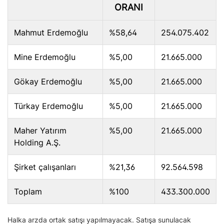
ORANI
Mahmut Erdemoğlu
%58,64
254.075.402
Mine Erdemoğlu
%5,00
21.665.000
Gökay Erdemoğlu
%5,00
21.665.000
Türkay Erdemoğlu
%5,00
21.665.000
Maher Yatırım
%5,00
21.665.000
Holding A.Ş.
Şirket çalışanları
%21,36
92.564.598
Toplam
%100
433.300.000
Halka arzda ortak satışı yapılmayacak. Satışa sunulacak