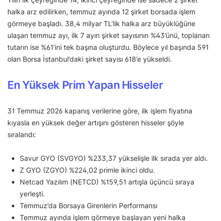
halka arz edilirken, temmuz ayında 12 şirket borsada işlem
görmeye başladı. 38,4 milyar TL’lik halka arz büyüklüğüne
ulaşan temmuz ayı, ilk 7 ayın şirket sayısının %43’ünü, toplanan
tutarın ise %61’ini tek başına oluşturdu. Böylece yıl başında 591
olan Borsa İstanbul’daki şirket sayısı 618’e yükseldi.
En Yüksek Prim Yapan Hisseler
31 Temmuz 2026 kapanış verilerine göre, ilk işlem fiyatına
kıyasla en yüksek değer artışını gösteren hisseler şöyle
sıralandı:
Savur GYO (SVGYO) %233,37 yükselişle ilk sırada yer aldı.
Z GYO (ZGYO) %224,02 primle ikinci oldu.
Netcad Yazılım (NETCD) %159,51 artışla üçüncü sıraya
yerleşti.
Temmuz’da Borsaya Girenlerin Performansı
Temmuz ayında işlem görmeye başlayan yeni halka