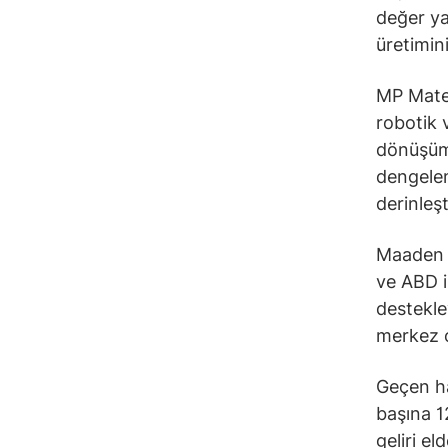
değer ya
üretimin
MP Mater
robotik 
dönüşüms
dengelem
derinleş
Maaden C
ve ABD il
destekle
merkez o
Geçen ha
başına 1
geliri el