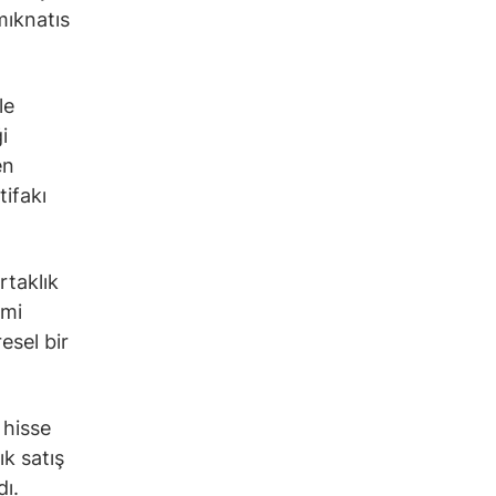
mıknatıs
le
i
en
tifakı
rtaklık
imi
esel bir
 hisse
ık satış
dı.