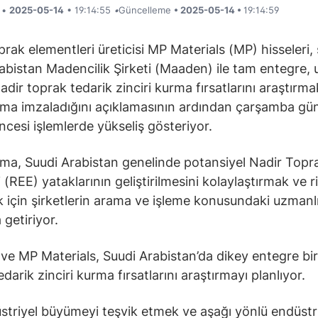
i •
2025-05-14
• 19:14:55
•
Güncelleme
• 2025-05-14 •
19:14:59
prak elementleri üreticisi MP Materials (MP) hisseleri, 
abistan Madencilik Şirketi (Maaden) ile tam entegre, 
nadir toprak tedarik zinciri kurma fırsatlarını araştırm
şma imzaladığını açıklamasının ardından çarşamba gü
ncesi işlemlerde yükseliş gösteriyor.
ma, Suudi Arabistan genelinde potansiyel Nadir Topr
(REE) yataklarının geliştirilmesini kolaylaştırmak ve ri
 için şirketlerin arama ve işleme konusundaki uzmanlı
 getiriyor.
e MP Materials, Suudi Arabistan’da dikey entegre bir
darik zinciri kurma fırsatlarını araştırmayı planlıyor.
striyel büyümeyi teşvik etmek ve aşağı yönlü endüstril