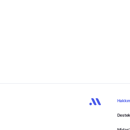
Hakkı
Destek
Midas'