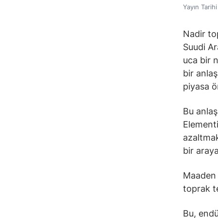
Yayın Tarih
Nadir to
Suudi Ar
uca bir 
bir anla
piyasa ö
Bu anlaş
Elementi 
azaltmak
bir araya
Maaden v
toprak te
Bu, endü