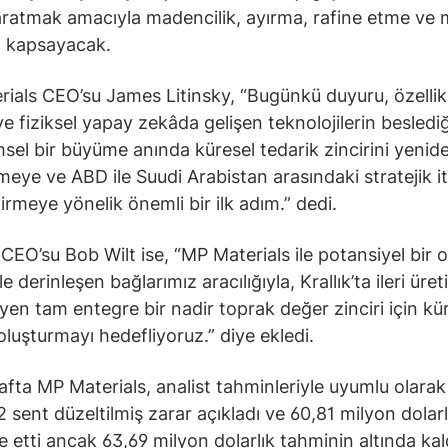
ratmak amacıyla madencilik, ayırma, rafine etme ve 
i kapsayacak.
ials CEO’su James Litinsky, “Bugünkü duyuru, özellik
ve fiziksel yapay zekâda gelişen teknolojilerin beslediğ
el bir büyüme anında küresel tedarik zincirini yenid
eye ve ABD ile Suudi Arabistan arasındaki stratejik it
tirmeye yönelik önemli bir ilk adım.” dedi.
EO’su Bob Wilt ise, “MP Materials ile potansiyel bir o
e derinleşen bağlarımız aracılığıyla, Krallık’ta ileri üret
yen tam entegre bir nadir toprak değer zinciri için kür
luşturmayı hedefliyoruz.” diye ekledi.
fta MP Materials, analist tahminleriyle uyumlu olarak
2 sent düzeltilmiş zarar açıkladı ve 60,81 milyon dolarl
de etti ancak 63,69 milyon dolarlık tahminin altında kal