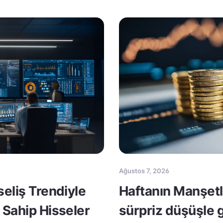
Ağustos 7, 2026
seliş Trendiyle
Haftanın Manşetle
 Sahip Hisseler
sürpriz düşüşle 