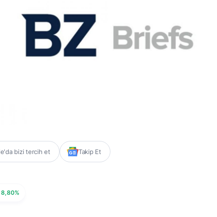
'da bizi tercih et
Takip Et
8,80%