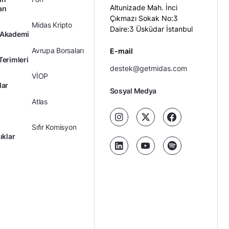
Altunizade Mah. İnci
arı
Çıkmazı Sokak No:3
Midas Kripto
Daire:3 Üsküdar İstanbul
 Akademi
Avrupa Borsaları
E-mail
Terimleri
destek@getmidas.com
VİOP
lar
Sosyal Medya
Atlas
Sıfır Komisyon
ıklar
Kredili Yatırım
Ücretler
Kariyer