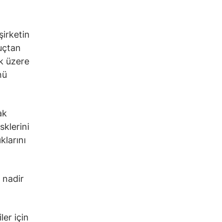
şirketin
uçtan
ak üzere
nü
ak
sklerini
klarını
 nadir
er için