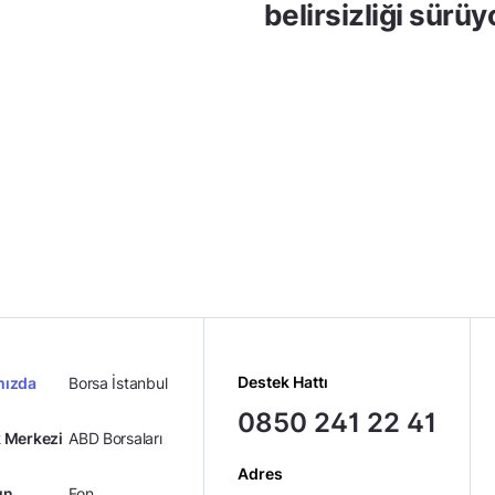
belirsizliği sürüy
Destek Hattı
mızda
Borsa İstanbul
0850 241 22 41
 Merkezi
ABD Borsaları
Adres
ın
Fon