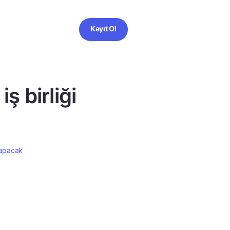
Kayıt Ol
ş birliği
 yapacak