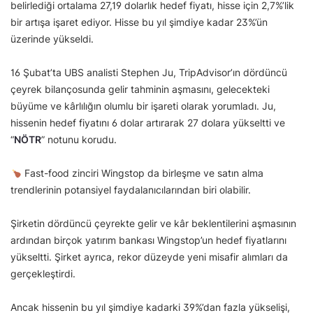
belirlediği ortalama 27,19 dolarlık hedef fiyatı, hisse için 2,7%’lik
bir artışa işaret ediyor. Hisse bu yıl şimdiye kadar 23%’ün
üzerinde yükseldi.
16 Şubat’ta UBS analisti Stephen Ju, TripAdvisor’ın dördüncü
çeyrek bilançosunda gelir tahminin aşmasını, gelecekteki
büyüme ve kârlılığın olumlu bir işareti olarak yorumladı. Ju,
hissenin hedef fiyatını 6 dolar artırarak 27 dolara yükseltti ve
“
NÖTR
” notunu korudu.
Fast-food zinciri Wingstop da birleşme ve satın alma
trendlerinin potansiyel faydalanıcılarından biri olabilir.
Şirketin dördüncü çeyrekte gelir ve kâr beklentilerini aşmasının
ardından birçok yatırım bankası Wingstop’un hedef fiyatlarını
yükseltti. Şirket ayrıca, rekor düzeyde yeni misafir alımları da
gerçekleştirdi.
Ancak hissenin bu yıl şimdiye kadarki 39%’dan fazla yükselişi,