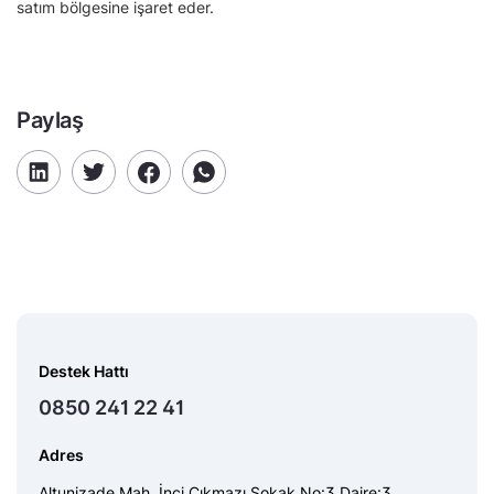
satım bölgesine işaret eder.
Paylaş
Destek Hattı
0850 241 22 41
Adres
Altunizade Mah. İnci Çıkmazı Sokak No:3 Daire:3