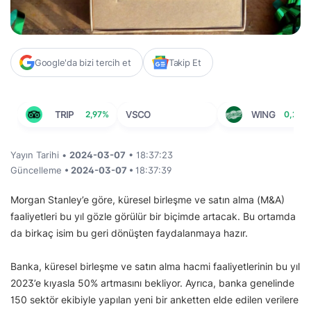
Google'da bizi tercih et
Takip Et
TRIP
2,97%
VSCO
WING
0,27%
Yayın Tarihi •
2024-03-07
• 18:37:23
Güncelleme
• 2024-03-07 •
18:37:39
Morgan Stanley’e göre, küresel birleşme ve satın alma (M&A)
faaliyetleri bu yıl gözle görülür bir biçimde artacak. Bu ortamda
da birkaç isim bu geri dönüşten faydalanmaya hazır.
Banka, küresel birleşme ve satın alma hacmi faaliyetlerinin bu yıl
2023’e kıyasla 50% artmasını bekliyor. Ayrıca, banka genelinde
150 sektör ekibiyle yapılan yeni bir anketten elde edilen verilere