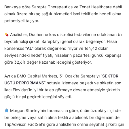
Bankaya göre Sarepta Therapeutics ve Tenet Healthcare dahil
olmak üzere birkaç sağlık hizmetleri ismi tekliflerin hedefi olma
potansiyeli taşıyor.
Analistler, Duchenne kas distrofisi tedavilerine odaklanan bir
biyoteknoloji şirketi Sarepta’yı genel olarak beğeniyor. Hisse
konsensüs “
AL
” olarak değerlendiriliyor ve 164,42 dolar
seviyesindeki hedef fiyatı, hisselerin pazartesi günkü kapanışa
göre 32,6% değer kazanabileceğini gösteriyor.
Ayrıca BMO Capital Markets, 31 Ocak’ta Sarepta’yı “
SEKTÖR
ÜSTÜ PERFORMANS
” notuyla izlemeye başladı ve şirketin son
ilacı Elevidys’in iyi bir talep görmeye devam etmesiyle şirketin
güçlü bir yıl geçirebileceğini söyledi.
Morgan Stanley’nin taramasına göre, önümüzdeki yıl içinde
bir birleşme veya satın alma teklifi alabilecek bir diğer isim de
TripAdvisor. FactSet’e göre analistlerin online seyahat şirketi için