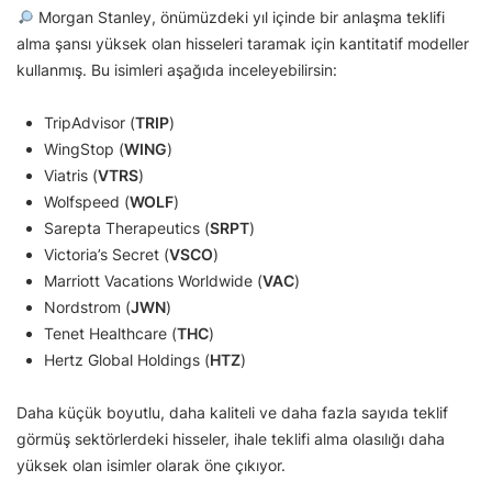
Morgan Stanley, önümüzdeki yıl içinde bir anlaşma teklifi
alma şansı yüksek olan hisseleri taramak için kantitatif modeller
kullanmış. Bu isimleri aşağıda inceleyebilirsin:
TripAdvisor (
TRIP
)
WingStop (
WING
)
Viatris (
VTRS
)
Wolfspeed (
WOLF
)
Sarepta Therapeutics (
SRPT
)
Victoria’s Secret (
VSCO
)
Marriott Vacations Worldwide (
VAC
)
Nordstrom (
JWN
)
Tenet Healthcare (
THC
)
Hertz Global Holdings (
HTZ
)
Daha küçük boyutlu, daha kaliteli ve daha fazla sayıda teklif
görmüş sektörlerdeki hisseler, ihale teklifi alma olasılığı daha
yüksek olan isimler olarak öne çıkıyor.