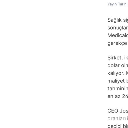
Yayın Tarih
Sağlık s
sonuçlar
Medicaid
gerekçe 
Şirket, 
dolar ol
kalıyor.
maliyet b
tahminin
en az 24
CEO Jose
oranları
geçici b