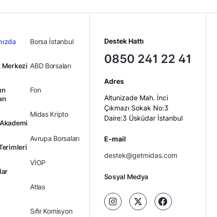
Destek Hattı
mızda
Borsa İstanbul
0850 241 22 41
 Merkezi
ABD Borsaları
Adres
ın
Fon
Altunizade Mah. İnci
arı
Çıkmazı Sokak No:3
Midas Kripto
Daire:3 Üsküdar İstanbul
 Akademi
Avrupa Borsaları
E-mail
Terimleri
destek@getmidas.com
VİOP
lar
Sosyal Medya
Atlas
Sıfır Komisyon