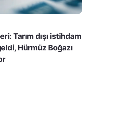
ri: Tarım dışı istihdam
geldi, Hürmüz Boğazı
or