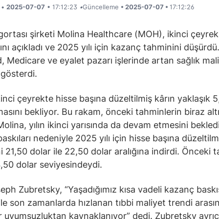
i •
2025-07-07
• 17:12:23
•
Güncelleme
• 2025-07-07 •
17:12:26
igortası şirketi Molina Healthcare (MOH), ikinci çeyrek
ını açıkladı ve 2025 yılı için kazanç tahminini düşürdü.
, Medicare ve eyalet pazarı işlerinde artan sağlık mali
gösterdi.
ikinci çeyrekte hisse başına düzeltilmiş kârın yaklaşık 
masını bekliyor. Bu rakam, önceki tahminlerin biraz alt
 Molina, yılın ikinci yarısında da devam etmesini bekled
askıları nedeniyle 2025 yılı için hisse başına düzeltilm
i 21,50 dolar ile 22,50 dolar aralığına indirdi. Önceki 
,50 dolar seviyesindeydi.
ph Zubretsky, “Yaşadığımız kısa vadeli kazanç baskıs
 ile son zamanlarda hızlanan tıbbi maliyet trendi arası
ir uyumsuzluktan kaynaklanıyor” dedi. Zubretsky ayrıc