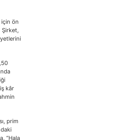
 için ön
 Şirket,
yetlerini
5,50
ında
iği
iş kâr
tahmin
ı, prim
ndaki
a, “Hala