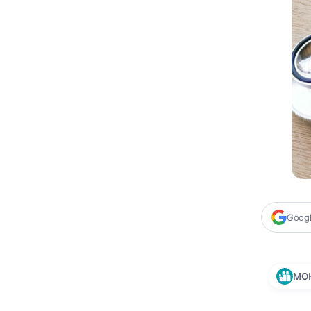
Google
MO