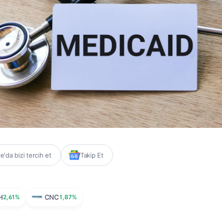
'da bizi tercih et
Takip Et
H
2,61%
CNC
1,87%