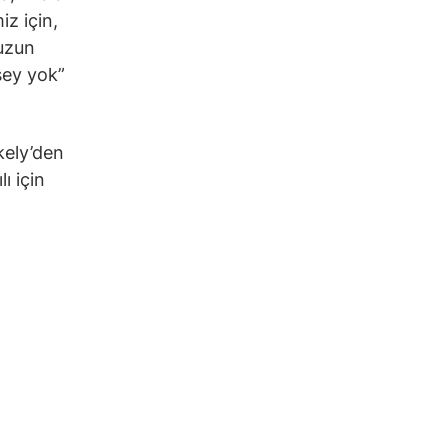
z için,
 uzun
şey yok”
kely’den
ı için