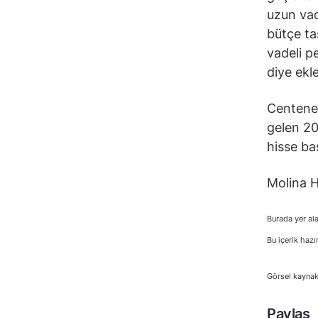
uzun vad
bütçe ta
vadeli p
diye ekle
Centene 
gelen 20
hisse ba
Molina H
Burada yer ala
Bu içerik hazı
Görsel kaynak
Paylaş