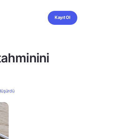
Kayıt Ol
tahminini
düşürdü