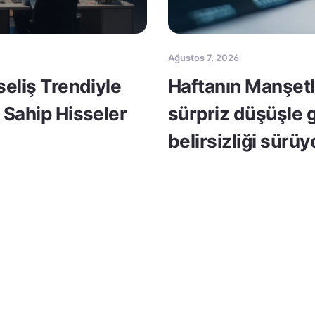
Ağustos 7, 2026
seliş Trendiyle
Haftanın Manşetle
 Sahip Hisseler
sürpriz düşüşle 
belirsizliği sürüy