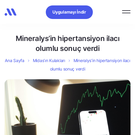
Uygulamayı İndir
Mineralys’in hipertansiyon ilacı
olumlu sonuç verdi
Ana Sayfa
Midas’ın Kulakları
Mineralys’in hipertansiyon ilacı
olumlu sonuç verdi