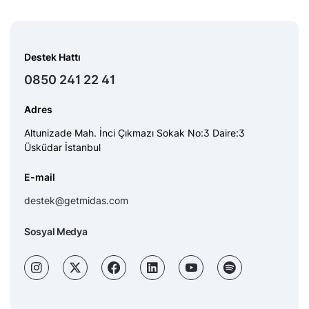
Destek Hattı
0850 241 22 41
Adres
Altunizade Mah. İnci Çıkmazı Sokak No:3 Daire:3
Üsküdar İstanbul
E-mail
destek@getmidas.com
Sosyal Medya