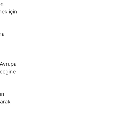
en
mek için
na
 Avrupa
eceğine
ın
narak