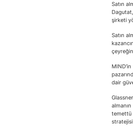
Satın al
Dagutat,
şirketi
Satın al
kazancın
çeyreğin
MIND’in 
pazarınd
dair güve
Glassner,
almanın 
temettü 
strateji