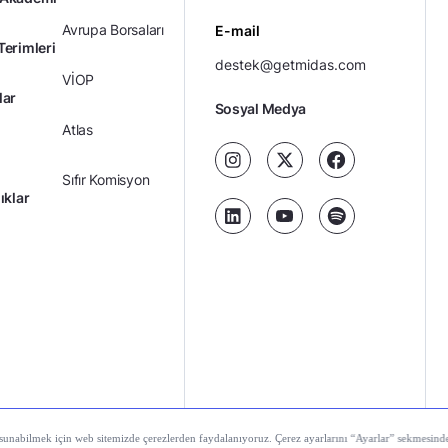
Avrupa Borsaları
E-mail
Terimleri
destek@getmidas.com
VİOP
lar
Sosyal Medya
Atlas
Sıfır Komisyon
ıklar
Kredili Yatırım
Ücretler
Kariyer