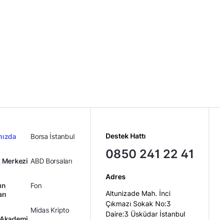
Destek Hattı
mızda
Borsa İstanbul
0850 241 22 41
 Merkezi
ABD Borsaları
Adres
ın
Fon
Altunizade Mah. İnci
arı
Çıkmazı Sokak No:3
Midas Kripto
Daire:3 Üsküdar İstanbul
 Akademi