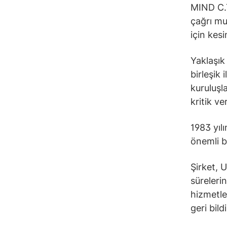
MIND C.T
çağrı mu
için kes
Yaklaşık
birleşik
kuruluşla
kritik ve
1983 yıl
önemli b
Şirket, 
sürelerin
hizmetle
geri bil