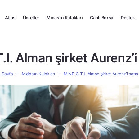
Atlas
Ücretler
Midas’ın Kulakları
Canlı Borsa
Destek
I. Alman şirket Aurenz’i 
 Sayfa
Midas’ın Kulakları
MIND C.T.I. Alman şirket Aurenz’i satın 