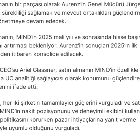
manın bir parçası olarak Aurenz’in Genel Müdürü Jürg
 sürekliliği sağlamak ve mevcut ortaklıkları güçlendir
 yönetmeye devam edecek.
manın, MIND’in 2025 mali yılı ve sonrasında hisse başı
ı artırması bekleniyor. Aurenz’in sonuçları 2025’in ilk
den itibaren konsolide edilecek.
CEO’su Ariel Glassner, satın almanın MIND’in özellikle
a UC analitiği sağlayıcısı olarak konumunu güçlendir
nini ifade etti.
 her iki şirketin tamamlayıcı güçlerini vurguladı ve sat
MIND’in nakit pozisyonunu ve deneyimli ekibini kulla
politikasını korurken pazar ihtiyaçlarına yanıt verme
siyle uyumlu olduğunu vurguladı.