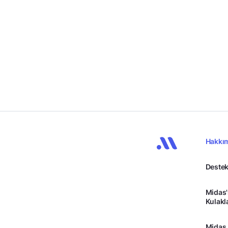
Hakkı
Destek
Midas'
Kulakl
Midas