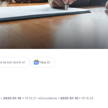
'da bizi tercih et
Takip Et
i •
2025-01-10
• 19:15:21
•
Güncelleme
• 2025-01-10 •
19:15:25