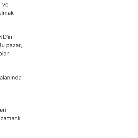
i ve
 almak
ND’in
Bu pazar,
 olan
 alanında
t
eri
k zamanlı