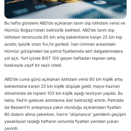
Bu hafta gündemi ABD’de açıklanan tarım dışı istihdam verisi ve
Hürmüz Boğazı’ndaki belirsizlik belirledi. ABD’de tarım dışı
istihdam temmuzda 85 bin artış beklentisine karşın 23 bin kişi
azaldı; işsizlik oranı %4,1’e geriledi. İran-Umman arasındaki
Hürmüz görüşmeleri ise petrol fiyatlarında sert dalgalanmalara
yol açtı. Yurt içinde BIST 100 geçen haftadan taşınan satış
baskısıyla zayıf bir seyir izledi.
ABD’de cuma günü açıklanan istihdam verisi 80 bin kişilik artış
beklentisine karşın 23 bin kişilik düşüşle geldi; mayıs-haziran
döneminde de toplam 103 bin kişilik aşağı revizyon yapıldı. Bu
tablo, Fed’in gelecek adımlarına dair belirsizliği artırdı. Petrolde
ise Bessent’in anlaşmaya yakın olunduğu açıklamaları fiyatları
80 doların altına çekerken, İran’ın “düşmanca” gemilerin geçişini
yasaklayan taslağı haftanın sonunda fiyatları yeniden yukarı
çevirdi.