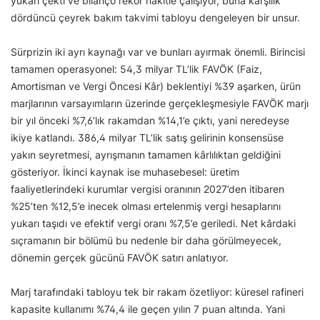
yukarı çekti ve bilanço rekor nakitle çalışıyor, buna karşılık
dördüncü çeyrek bakım takvimi tabloyu dengeleyen bir unsur.
Sürprizin iki ayrı kaynağı var ve bunları ayırmak önemli. Birincisi
tamamen operasyonel: 54,3 milyar TL’lik FAVÖK (Faiz,
Amortisman ve Vergi Öncesi Kâr) beklentiyi %39 aşarken, ürün
marjlarının varsayımların üzerinde gerçekleşmesiyle FAVÖK marjı
bir yıl önceki %7,6’lık rakamdan %14,1’e çıktı, yani neredeyse
ikiye katlandı. 386,4 milyar TL’lik satış gelirinin konsensüse
yakın seyretmesi, ayrışmanın tamamen kârlılıktan geldiğini
gösteriyor. İkinci kaynak ise muhasebesel: üretim
faaliyetlerindeki kurumlar vergisi oranının 2027’den itibaren
%25’ten %12,5’e inecek olması ertelenmiş vergi hesaplarını
yukarı taşıdı ve efektif vergi oranı %7,5’e geriledi. Net kârdaki
sıçramanın bir bölümü bu nedenle bir daha görülmeyecek,
dönemin gerçek gücünü FAVÖK satırı anlatıyor.
Marj tarafındaki tabloyu tek bir rakam özetliyor: küresel rafineri
kapasite kullanımı %74,4 ile geçen yılın 7 puan altında. Yani