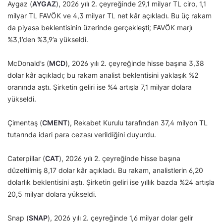
Aygaz (
AYGAZ
), 2026 yılı 2. çeyreğinde 29,1 milyar TL ciro, 1,1
milyar TL FAVÖK ve 4,3 milyar TL net kâr açıkladı. Bu üç rakam
da piyasa beklentisinin üzerinde gerçekleşti; FAVÖK marjı
%3,1’den %3,9’a yükseldi.
McDonald’s (
MCD
), 2026 yılı 2. çeyreğinde hisse başına 3,38
dolar kâr açıkladı; bu rakam analist beklentisini yaklaşık %2
oranında aştı. Şirketin geliri ise %4 artışla 7,1 milyar dolara
yükseldi.
Çimentaş (
CMENT
), Rekabet Kurulu tarafından 37,4 milyon TL
tutarında idari para cezası verildiğini duyurdu.
Caterpillar (
CAT
), 2026 yılı 2. çeyreğinde hisse başına
düzeltilmiş 8,17 dolar kâr açıkladı. Bu rakam, analistlerin 6,20
dolarlık beklentisini aştı. Şirketin geliri ise yıllık bazda %24 artışla
20,5 milyar dolara yükseldi.
Snap (
SNAP
), 2026 yılı 2. çeyreğinde 1,6 milyar dolar gelir