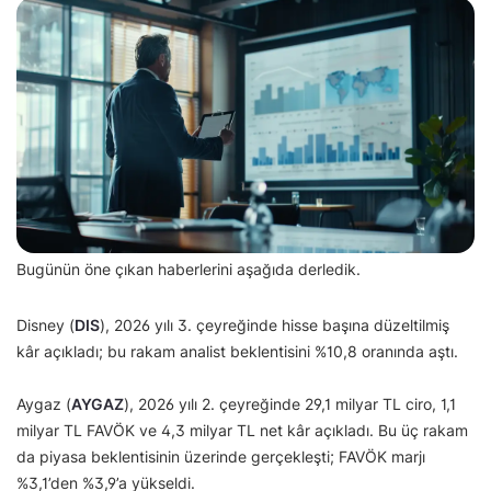
Bugünün öne çıkan haberlerini aşağıda derledik.
Disney (
DIS
), 2026 yılı 3. çeyreğinde hisse başına düzeltilmiş
kâr açıkladı; bu rakam analist beklentisini %10,8 oranında aştı.
Aygaz (
AYGAZ
), 2026 yılı 2. çeyreğinde 29,1 milyar TL ciro, 1,1
milyar TL FAVÖK ve 4,3 milyar TL net kâr açıkladı. Bu üç rakam
da piyasa beklentisinin üzerinde gerçekleşti; FAVÖK marjı
%3,1’den %3,9’a yükseldi.