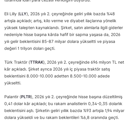
Eli Lilly (
LLY
), 2026 yılı 2. çeyreğinde geliri yıllık bazda %48
artışla açıkladı; artış, kilo verme ve diyabet ilaçlarına yönelik
yüksek talepten kaynaklandı. Şirket, satın alımlarla ilgili giderler
nedeniyle hisse başına kârda hafif bir sapma yaşasa da, 2026
yılı gelir beklentisini 85-87 milyar dolara yükseltti ve piyasa
değeri 1 trilyon doları geçti.
Türk Traktör (
TTRAK
), 2026 yılı 2. çeyreğinde 696 milyon TL net
kâr açıkladı. Şirket ayrıca 2026 yılı iç piyasa traktör satış
beklentisini 8.000-10.000 adetten 8.500-10.000 adede
yükseltti.
Palantir (
PLTR
), 2026 yılı 2. çeyreğinde hisse başına düzeltilmiş
0,41 dolar kâr açıkladı; bu rakam analistlerin 0,34-0,35 dolarlık
beklentisini aştı. Şirketin geliri yıllık bazda %93 artışla 1,94 milyar
dolara yükseldi ve bu rakam beklentileri %6,8 oranında geçti.