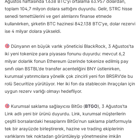
Ağustos haftasında 1.638 BTC’yi ortalama 63.957 dolardan,
toplam 104,7 milyon dolara sattığını duyurdu. Gelir, STRC hisse
senedi temettülerini ve geri alımlarını finanse etmede
kullanılırken, şirketin BTC hazinesi 842.138 BTC’ye, dolar rezervi
ise 4 milyar dolara yükseldi.
Dünyanın en büyük varlık yöneticisi BlackRock, 3 Ağustos’ta
iki yeni tokenize para piyasası fonunu duyurdu: mevcut 6,2
milyar dolarlık fonun Ethereum üzerinde tokenize edilmiş pay
sınıfı olan BSTBL’de transfer acenteliğini BNY üstlenirken,
kurumsal yatırımcılara yönelik çok zincirli yeni fon BRSRV’de bu
rolü Securitize yürütüyor. Her iki fon da stablecoin ihraççıları için
uygun rezerv varlığı olmayı hedefliyor.
Kurumsal saklama sağlayıcısı BitGo (
BTGO
), 3 Ağustos’ta
Link adlı yeni bir ürünü duyurdu. Link, kurumsal müşterilerin
çeşitli borsalardaki hesaplarını BitGo’nun saklama platformuyla
tek bir arayüzde birleştirerek, hazine ve trading ekiplerinin
varlıklarını tek noktadan görüntüleyip yönetmesine imkân