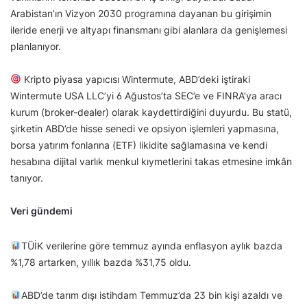
Arabistan’ın Vizyon 2030 programına dayanan bu girişimin
ileride enerji ve altyapı finansmanı gibi alanlara da genişlemesi
planlanıyor.
Kripto piyasa yapıcısı Wintermute, ABD’deki iştiraki
Wintermute USA LLC’yi 6 Ağustos’ta SEC’e ve FINRA’ya aracı
kurum (broker-dealer) olarak kaydettirdiğini duyurdu. Bu statü,
şirketin ABD’de hisse senedi ve opsiyon işlemleri yapmasına,
borsa yatırım fonlarına (ETF) likidite sağlamasına ve kendi
hesabına dijital varlık menkul kıymetlerini takas etmesine imkân
tanıyor.
Veri gündemi
TÜİK verilerine göre temmuz ayında enflasyon aylık bazda
%1,78 artarken, yıllık bazda %31,75 oldu.
ABD’de tarım dışı istihdam Temmuz’da 23 bin kişi azaldı ve