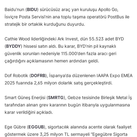
Baidu’nun (
BIDU
) sürücüsüz araç yan kuruluşu Apollo Go,
İsviçre Posta Servisi’nin ana toplu taşıma operatörü PostBus ile
stratejik bir ortaklık kurduğunu duyurdu.
Cathie Wood liderliğindeki Ark Invest, dün 55.523 adet BYD
(
BYDDY
) hissesi satın aldı. Bu karar, BYD’nin pil kaynaklı
güvenlik sorunları nedeniyle 115.000’den fazla aracı geri
çağırdığını açıklamasının hemen ardından geldi.
Dof Robotik (
DOFRB
), İspanya’da düzenlenen IAAPA Expo EMEA
2025 fuarında 2,65 milyon dolarlık satış gerçekleştirdi.
Smart Güneş Enerjisi (
SMRTG
), Gebze tesisinde Birleşik Metal İş
tarafından alınan grev kararının bugün itibarıyla uygulanmasına
karar verildiğini açıkladı.
Ege Gübre (
EGGUB
), sigortacılık alanında acente olarak faaliyet
göstermek üzere 3,25 milyon TL sermayeli “Egegübre Sigorta