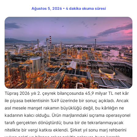
Ağustos 5, 2026 • 4 dakika okuma süresi
Tüpraş 2026 yılı 2. çeyrek bilançosunda 45,9 milyar TL net kâr
ile piyasa beklentisinin %49 üzerinde bir sonuç açıkladı. Ancak
asıl mesele manşet rakamın büyüklüğü değil, bu kârlılığın ne
kadarının kalıcı olduğu. Ürün marjlarındaki sıçrama operasyonel
tarafı gerçekten dönüştürdü; buna bir de tekrarlanmayacak
nitelikte bir vergi katkısı eklendi. Şirket yıl sonu marj rehberini