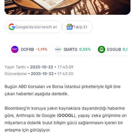
Google'da bizi tercih et
Takip Et
DOFRB
-1,19%
SMRTG
0,55%
EGGUB
0,05%
Yayın Tarihi •
2025-10-22
• 17:43:09
Güncelleme
• 2025-10-22 •
17:43:20
Bugün ABD borsaları ve Borsa İstanbul şirketleriyle ilgili öne
çıkan haberleri aşağıda derledik.
Bloomberg’in konuya yakın kaynaklara dayandırdığı haberine
göre, Anthropic ile Google (
GOOGL
), yapay zeka girişimine on
milyarlarca dolarlık bulut bilişim gücü sağlanmasını içeren bir
anlaşma için görüşüyor.