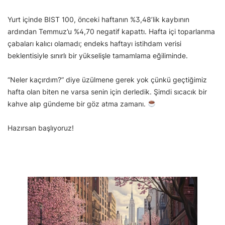
Yurt içinde BIST 100, önceki haftanın %3,48’lik kaybının
ardından Temmuz’u %4,70 negatif kapattı. Hafta içi toparlanma
çabaları kalıcı olamadı; endeks haftayı istihdam verisi
beklentisiyle sınırlı bir yükselişle tamamlama eğiliminde.
“Neler kaçırdım?” diye üzülmene gerek yok çünkü geçtiğimiz
hafta olan biten ne varsa senin için derledik. Şimdi sıcacık bir
kahve alıp gündeme bir göz atma zamanı.
Hazırsan başlıyoruz!