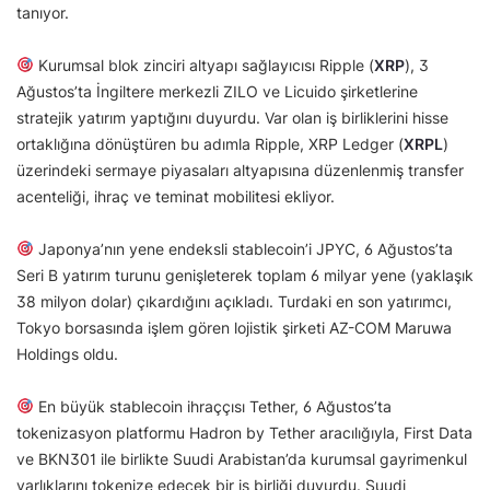
tanıyor.
Kurumsal blok zinciri altyapı sağlayıcısı Ripple (
XRP
), 3
Ağustos’ta İngiltere merkezli ZILO ve Licuido şirketlerine
stratejik yatırım yaptığını duyurdu. Var olan iş birliklerini hisse
ortaklığına dönüştüren bu adımla Ripple, XRP Ledger (
XRPL
)
üzerindeki sermaye piyasaları altyapısına düzenlenmiş transfer
acenteliği, ihraç ve teminat mobilitesi ekliyor.
Japonya’nın yene endeksli stablecoin’i JPYC, 6 Ağustos’ta
Seri B yatırım turunu genişleterek toplam 6 milyar yene (yaklaşık
38 milyon dolar) çıkardığını açıkladı. Turdaki en son yatırımcı,
Tokyo borsasında işlem gören lojistik şirketi AZ-COM Maruwa
Holdings oldu.
En büyük stablecoin ihraççısı Tether, 6 Ağustos’ta
tokenizasyon platformu Hadron by Tether aracılığıyla, First Data
ve BKN301 ile birlikte Suudi Arabistan’da kurumsal gayrimenkul
varlıklarını tokenize edecek bir iş birliği duyurdu. Suudi