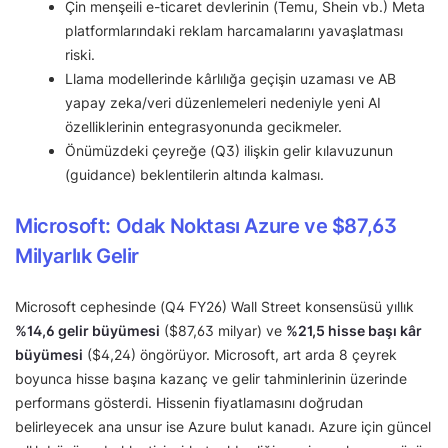
Çin menşeili e-ticaret devlerinin (Temu, Shein vb.) Meta
platformlarındaki reklam harcamalarını yavaşlatması
riski.
Llama modellerinde kârlılığa geçişin uzaması ve AB
yapay zeka/veri düzenlemeleri nedeniyle yeni AI
özelliklerinin entegrasyonunda gecikmeler.
Önümüzdeki çeyreğe (Q3) ilişkin gelir kılavuzunun
(guidance) beklentilerin altında kalması.
Microsoft: Odak Noktası Azure ve $87,63
Milyarlık Gelir
Microsoft cephesinde (Q4 FY26) Wall Street konsensüsü yıllık
%14,6 gelir büyümesi
($87,63 milyar) ve
%21,5 hisse başı kâr
büyümesi
($4,24) öngörüyor. Microsoft, art arda 8 çeyrek
boyunca hisse başına kazanç ve gelir tahminlerinin üzerinde
performans gösterdi. Hissenin fiyatlamasını doğrudan
belirleyecek ana unsur ise Azure bulut kanadı. Azure için güncel