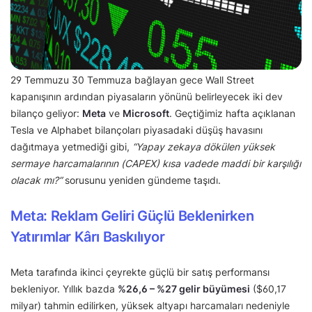
29 Temmuzu 30 Temmuza bağlayan gece Wall Street
kapanışının ardından piyasaların yönünü belirleyecek iki dev
bilanço geliyor:
Meta
ve
Microsoft
. Geçtiğimiz hafta açıklanan
Tesla ve Alphabet bilançoları piyasadaki düşüş havasını
dağıtmaya yetmediği gibi,
“Yapay zekaya dökülen yüksek
sermaye harcamalarının (CAPEX) kısa vadede maddi bir karşılığı
olacak mı?”
sorusunu yeniden gündeme taşıdı.
Meta: Reklam Geliri Güçlü Beklenirken
Yatırımlar Kârı Baskılıyor
Meta tarafında ikinci çeyrekte güçlü bir satış performansı
bekleniyor. Yıllık bazda
%26,6 – %27 gelir büyümesi
($60,17
milyar) tahmin edilirken, yüksek altyapı harcamaları nedeniyle