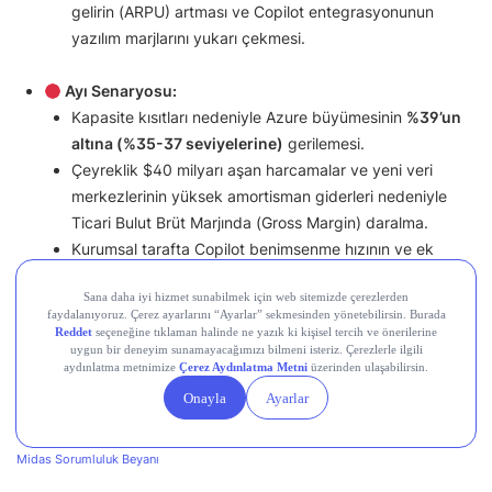
gelirin (ARPU) artması ve Copilot entegrasyonunun
yazılım marjlarını yukarı çekmesi.
Ayı Senaryosu:
Kapasite kısıtları nedeniyle Azure büyümesinin
%39’un
altına (%35-37 seviyelerine)
gerilemesi.
Çeyreklik $40 milyarı aşan harcamalar ve yeni veri
merkezlerinin yüksek amortisman giderleri nedeniyle
Ticari Bulut Brüt Marjında (Gross Margin) daralma.
Kurumsal tarafta Copilot benimsenme hızının ve ek
lisans satış gelirlerinin piyasa beklentilerinin gerisinde
kalması.
OpenAI bağımlılığının getirdiği finansal yükler ve açık
kaynaklı yapay zeka modellerinin kurumsal fiyatlama
gücünü kırma riski.
Burada yer alan bilgiler yatırım tavsiyesi içermez. Bilgi için:
Midas Sorumluluk Beyanı