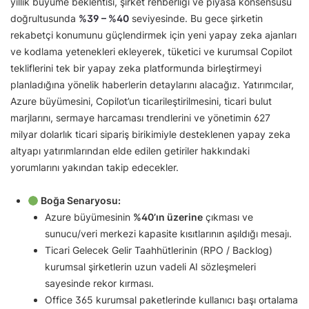
yıllık büyüme beklentisi, şirket rehberliği ve piyasa konsensüsü
doğrultusunda
%39 – %40
seviyesinde. Bu gece şirketin
rekabetçi konumunu güçlendirmek için yeni yapay zeka ajanları
ve kodlama yetenekleri ekleyerek, tüketici ve kurumsal Copilot
tekliflerini tek bir yapay zeka platformunda birleştirmeyi
planladığına yönelik haberlerin detaylarını alacağız. Yatırımcılar,
Azure büyümesini, Copilot’un ticarileştirilmesini, ticari bulut
marjlarını, sermaye harcaması trendlerini ve yönetimin 627
milyar dolarlık ticari sipariş birikimiyle desteklenen yapay zeka
altyapı yatırımlarından elde edilen getiriler hakkındaki
yorumlarını yakından takip edecekler.
Boğa Senaryosu:
Azure büyümesinin
%40’ın üzerine
çıkması ve
sunucu/veri merkezi kapasite kısıtlarının aşıldığı mesajı.
Ticari Gelecek Gelir Taahhütlerinin (RPO / Backlog)
kurumsal şirketlerin uzun vadeli AI sözleşmeleri
sayesinde rekor kırması.
Office 365 kurumsal paketlerinde kullanıcı başı ortalama