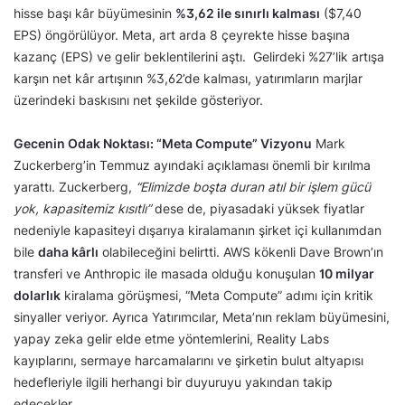
hisse başı kâr büyümesinin
%3,62 ile sınırlı kalması
($7,40
EPS) öngörülüyor. Meta, art arda 8 çeyrekte hisse başına
kazanç (EPS) ve gelir beklentilerini aştı. Gelirdeki %27’lik artışa
karşın net kâr artışının %3,62’de kalması, yatırımların marjlar
üzerindeki baskısını net şekilde gösteriyor.
Gecenin Odak Noktası: “Meta Compute” Vizyonu
Mark
Zuckerberg’in Temmuz ayındaki açıklaması önemli bir kırılma
yarattı. Zuckerberg,
“Elimizde boşta duran atıl bir işlem gücü
yok, kapasitemiz kısıtlı”
dese de, piyasadaki yüksek fiyatlar
nedeniyle kapasiteyi dışarıya kiralamanın şirket içi kullanımdan
bile
daha kârlı
olabileceğini belirtti. AWS kökenli Dave Brown’ın
transferi ve Anthropic ile masada olduğu konuşulan
10 milyar
dolarlık
kiralama görüşmesi, “Meta Compute” adımı için kritik
sinyaller veriyor. Ayrıca Yatırımcılar, Meta’nın reklam büyümesini,
yapay zeka gelir elde etme yöntemlerini, Reality Labs
kayıplarını, sermaye harcamalarını ve şirketin bulut altyapısı
hedefleriyle ilgili herhangi bir duyuruyu yakından takip
edecekler.