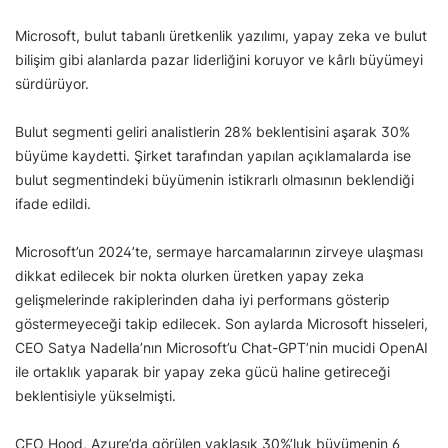
Microsoft, bulut tabanlı üretkenlik yazılımı, yapay zeka ve bulut
bilişim gibi alanlarda pazar liderliğini koruyor ve kârlı büyümeyi
sürdürüyor.
Bulut segmenti geliri analistlerin 28% beklentisini aşarak 30%
büyüme kaydetti. Şirket tarafından yapılan açıklamalarda ise
bulut segmentindeki büyümenin istikrarlı olmasının beklendiği
ifade edildi.
Microsoft’un 2024’te, sermaye harcamalarının zirveye ulaşması
dikkat edilecek bir nokta olurken üretken yapay zeka
gelişmelerinde rakiplerinden daha iyi performans gösterip
göstermeyeceği takip edilecek. Son aylarda Microsoft hisseleri,
CEO Satya Nadella’nın Microsoft’u Chat-GPT’nin mucidi OpenAI
ile ortaklık yaparak bir yapay zeka gücü haline getireceği
beklentisiyle yükselmişti.
CFO Hood, Azure’da görülen yaklaşık 30%’luk büyümenin 6