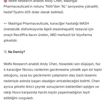
Wolfe Research analisti Andy Chen, Madrigal
Pharmaceuticals’ın notunu “Nötr”den “AL” seviyesine yükseltti,
hedef fiyatını 605 dolar olarak belirledi.
Madrigal Pharmaceuticals, karaciğer hastalığı MASH
(metabolik disfonksiyonla ilişkili steatohepatit) tedavisi için
onaylı Rezdiffra ilacını üreten, ABD merkezli bir biyofarma
şirketidir.
Ne Demiş?
Wolfe Research analisti Andy Chen, hissedeki son düşüşün, faz
4 karaciğer fibrozu verilerinin gecikmesine yönelik aşırı bir tepki
olduğunu, oysa bu gecikmenin çalışmanın olay bazlı tasarımı
nedeniyle aslında başarı olasılığını artırabileceğini belirtti. Chen
ayrıca şirketin ikinci çeyrek sonuçlarının beklentileri aştığını ve
rakip Novo karşısında hacim kaybı yaşanmadığının teyit
edildiğini vurguladı.