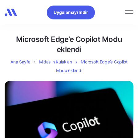
Uygulamayı İndir
Microsoft Edge’e Copilot Modu
eklendi
Ana Sayfa
Midas’ın Kulakları
Microsoft Edge’e Copilot
Modu eklendi