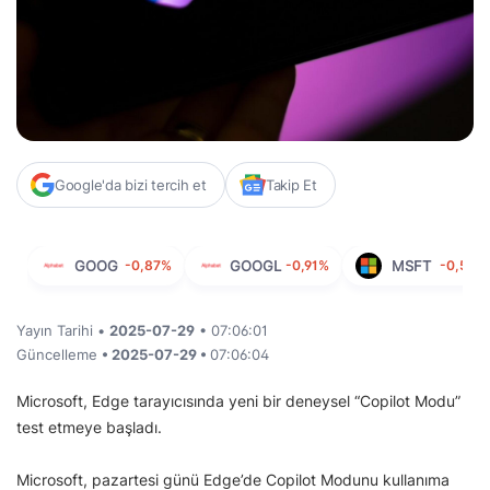
Google'da bizi tercih et
Takip Et
GOOG
-0,87%
GOOGL
-0,91%
MSFT
-0,59%
Yayın Tarihi •
2025-07-29
• 07:06:01
Güncelleme
• 2025-07-29 •
07:06:04
Microsoft, Edge tarayıcısında yeni bir deneysel “Copilot Modu”
test etmeye başladı.
Microsoft, pazartesi günü Edge’de Copilot Modunu kullanıma