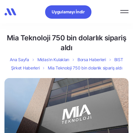
Uygulamayı İndir
Mia Teknoloji 750 bin dolarlık sipariş
aldı
Ana Sayfa
Midas’ın Kulakları
Borsa Haberleri
BIST
Şirket Haberleri
Mia Teknoloji 750 bin dolarlık sipariş aldı