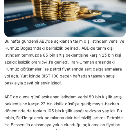
Bu hafta gündemi ABD’de açıklanan tarım dışı istihdam verisi ve
Hürmüz Boğazı’ndaki belirsizlik belirledi. ABD’de tarım dışı
istihdam temmuzda 85 bin artış beklentisine karşın 23 bin kişi
azaldı; işsizlik oranı %4,1’e geriledi. İran-Umman arasındaki
Hürmüz görüşmeleri ise petrol fiyatlarında sert dalgalanmalara
yol açtı. Yurt içinde BIST 100 geçen haftadan taşınan satış
baskısıyla zayıf bir seyir izledi.
ABD’de cuma günü açıklanan istihdam verisi 80 bin kişilik artış
beklentisine karşın 23 bin kişilik düşüşle geldi; mayıs-haziran
döneminde de toplam 103 bin kişilik aşağı revizyon yapıldı. Bu
tablo, Fed’in gelecek adımlarına dair belirsizliği artırdı. Petrolde
ise Bessent’in anlaşmaya yakın olunduğu açıklamaları fiyatları