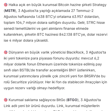
Halka açık en büyük kurumsal Bitcoin hazine şirketi Strategy
(
MSTR
), 3 Ağustos’ta yaptığı açıklamada 27 Temmuz-2
Ağustos haftasında 1.638 BTC’yi ortalama 63.957 dolardan,
toplam 104,7 milyon dolara sattığını duyurdu. Gelir, STRC hisse
senedi temettülerini ve geri alımlarını finanse etmede
kullanılırken, şirketin BTC hazinesi 842.138 BTC’ye, dolar rezervi
ise 4 milyar dolara yükseldi.
Dünyanın en büyük varlık yöneticisi BlackRock, 3 Ağustos’ta
iki yeni tokenize para piyasası fonunu duyurdu: mevcut 6,2
milyar dolarlık fonun Ethereum üzerinde tokenize edilmiş pay
sınıfı olan BSTBL’de transfer acenteliğini BNY üstlenirken,
kurumsal yatırımcılara yönelik çok zincirli yeni fon BRSRV’de bu
rolü Securitize yürütüyor. Her iki fon da stablecoin ihraççıları için
uygun rezerv varlığı olmayı hedefliyor.
Kurumsal saklama sağlayıcısı BitGo (
BTGO
), 3 Ağustos’ta
Link adlı yeni bir ürünü duyurdu. Link, kurumsal müşterilerin