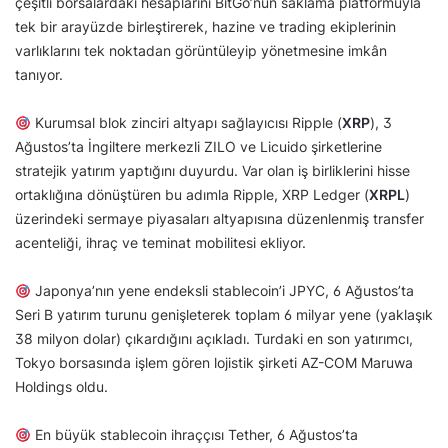
çeşitli borsalardaki hesaplarını BitGo’nun saklama platformuyla
tek bir arayüzde birleştirerek, hazine ve trading ekiplerinin
varlıklarını tek noktadan görüntüleyip yönetmesine imkân
tanıyor.
Kurumsal blok zinciri altyapı sağlayıcısı Ripple (
XRP
), 3
Ağustos’ta İngiltere merkezli ZILO ve Licuido şirketlerine
stratejik yatırım yaptığını duyurdu. Var olan iş birliklerini hisse
ortaklığına dönüştüren bu adımla Ripple, XRP Ledger (
XRPL
)
üzerindeki sermaye piyasaları altyapısına düzenlenmiş transfer
acenteliği, ihraç ve teminat mobilitesi ekliyor.
Japonya’nın yene endeksli stablecoin’i JPYC, 6 Ağustos’ta
Seri B yatırım turunu genişleterek toplam 6 milyar yene (yaklaşık
38 milyon dolar) çıkardığını açıkladı. Turdaki en son yatırımcı,
Tokyo borsasında işlem gören lojistik şirketi AZ-COM Maruwa
Holdings oldu.
En büyük stablecoin ihraççısı Tether, 6 Ağustos’ta