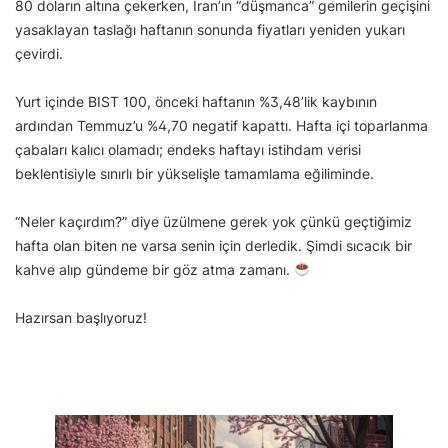
80 doların altına çekerken, İran’ın “düşmanca” gemilerin geçişini
yasaklayan taslağı haftanın sonunda fiyatları yeniden yukarı
çevirdi.
Yurt içinde BIST 100, önceki haftanın %3,48’lik kaybının
ardından Temmuz’u %4,70 negatif kapattı. Hafta içi toparlanma
çabaları kalıcı olamadı; endeks haftayı istihdam verisi
beklentisiyle sınırlı bir yükselişle tamamlama eğiliminde.
“Neler kaçırdım?” diye üzülmene gerek yok çünkü geçtiğimiz
hafta olan biten ne varsa senin için derledik. Şimdi sıcacık bir
kahve alıp gündeme bir göz atma zamanı.
Hazırsan başlıyoruz!