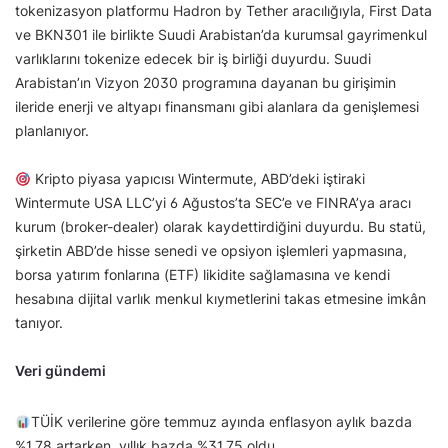
tokenizasyon platformu Hadron by Tether aracılığıyla, First Data
ve BKN301 ile birlikte Suudi Arabistan’da kurumsal gayrimenkul
varlıklarını tokenize edecek bir iş birliği duyurdu. Suudi
Arabistan’ın Vizyon 2030 programına dayanan bu girişimin
ileride enerji ve altyapı finansmanı gibi alanlara da genişlemesi
planlanıyor.
Kripto piyasa yapıcısı Wintermute, ABD’deki iştiraki
Wintermute USA LLC’yi 6 Ağustos’ta SEC’e ve FINRA’ya aracı
kurum (broker-dealer) olarak kaydettirdiğini duyurdu. Bu statü,
şirketin ABD’de hisse senedi ve opsiyon işlemleri yapmasına,
borsa yatırım fonlarına (ETF) likidite sağlamasına ve kendi
hesabına dijital varlık menkul kıymetlerini takas etmesine imkân
tanıyor.
Veri gündemi
TÜİK verilerine göre temmuz ayında enflasyon aylık bazda
%1,78 artarken, yıllık bazda %31,75 oldu.