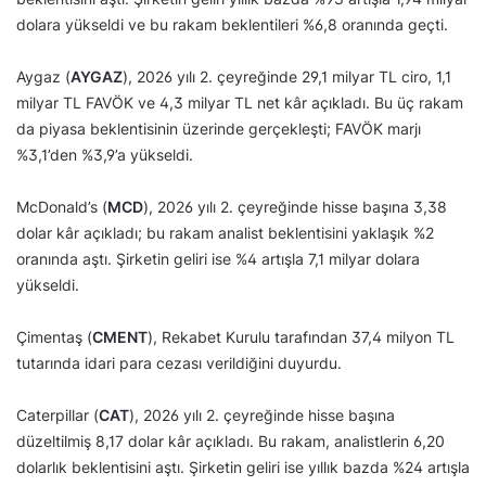
dolara yükseldi ve bu rakam beklentileri %6,8 oranında geçti.
Aygaz (
AYGAZ
), 2026 yılı 2. çeyreğinde 29,1 milyar TL ciro, 1,1
milyar TL FAVÖK ve 4,3 milyar TL net kâr açıkladı. Bu üç rakam
da piyasa beklentisinin üzerinde gerçekleşti; FAVÖK marjı
%3,1’den %3,9’a yükseldi.
McDonald’s (
MCD
), 2026 yılı 2. çeyreğinde hisse başına 3,38
dolar kâr açıkladı; bu rakam analist beklentisini yaklaşık %2
oranında aştı. Şirketin geliri ise %4 artışla 7,1 milyar dolara
yükseldi.
Çimentaş (
CMENT
), Rekabet Kurulu tarafından 37,4 milyon TL
tutarında idari para cezası verildiğini duyurdu.
Caterpillar (
CAT
), 2026 yılı 2. çeyreğinde hisse başına
düzeltilmiş 8,17 dolar kâr açıkladı. Bu rakam, analistlerin 6,20
dolarlık beklentisini aştı. Şirketin geliri ise yıllık bazda %24 artışla