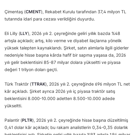
Çimentaş (
CMENT
), Rekabet Kurulu tarafından 37,4 milyon TL
tutarında idari para cezası verildiğini duyurdu.
Eli Lilly (
LLY
), 2026 yılı 2. çeyreğinde geliri yıllık bazda %48
artışla açıkladı; artış, kilo verme ve diyabet ilaçlarına yönelik
yüksek talepten kaynaklandı. Şirket, satın alımlarla ilgili giderler
nedeniyle hisse başına kârda hafif bir sapma yaşasa da, 2026
yılı gelir beklentisini 85-87 milyar dolara yükseltti ve piyasa
değeri 1 trilyon doları geçti.
Türk Traktör (
TTRAK
), 2026 yılı 2. çeyreğinde 696 milyon TL net
kâr açıkladı. Şirket ayrıca 2026 yılı iç piyasa traktör satış
beklentisini 8.000-10.000 adetten 8.500-10.000 adede
yükseltti.
Palantir (
PLTR
), 2026 yılı 2. çeyreğinde hisse başına düzeltilmiş
0,41 dolar kâr açıkladı; bu rakam analistlerin 0,34-0,35 dolarlık
beklentisini aştı. Şirketin geliri yıllık bazda %93 artışla 1,94 milyar