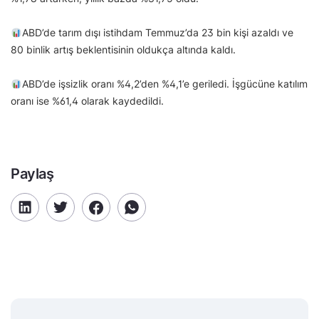
ABD’de tarım dışı istihdam Temmuz’da 23 bin kişi azaldı ve
80 binlik artış beklentisinin oldukça altında kaldı.
ABD’de işsizlik oranı %4,2’den %4,1’e geriledi. İşgücüne katılım
oranı ise %61,4 olarak kaydedildi.
Paylaş