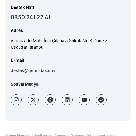
Destek Hattı
0850 241 22 41
Adres
Altunizade Mah. İnci Çıkmazı Sokak No:3 Daire:3
Üsküdar İstanbul
E-mail
destek@getmidas.com
Sosyal Medya
Yatırım hizmet ve faaliyetleri, Sermaye Piyasası Kurulu tarafından