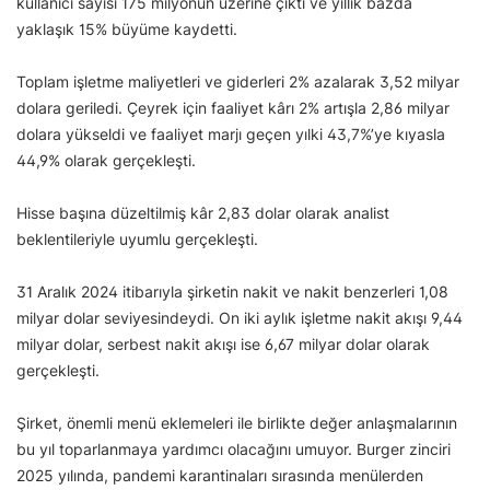
kullanıcı sayısı 175 milyonun üzerine çıktı ve yıllık bazda
yaklaşık 15% büyüme kaydetti.
Toplam işletme maliyetleri ve giderleri 2% azalarak 3,52 milyar
dolara geriledi. Çeyrek için faaliyet kârı 2% artışla 2,86 milyar
dolara yükseldi ve faaliyet marjı geçen yılki 43,7%’ye kıyasla
44,9% olarak gerçekleşti.
Hisse başına düzeltilmiş kâr 2,83 dolar olarak analist
beklentileriyle uyumlu gerçekleşti.
31 Aralık 2024 itibarıyla şirketin nakit ve nakit benzerleri 1,08
milyar dolar seviyesindeydi. On iki aylık işletme nakit akışı 9,44
milyar dolar, serbest nakit akışı ise 6,67 milyar dolar olarak
gerçekleşti.
Şirket, önemli menü eklemeleri ile birlikte değer anlaşmalarının
bu yıl toparlanmaya yardımcı olacağını umuyor. Burger zinciri
2025 yılında, pandemi karantinaları sırasında menülerden