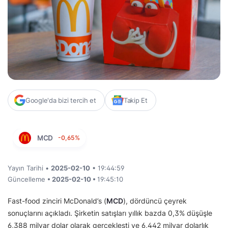
Google'da bizi tercih et
Takip Et
MCD
-0,65%
Yayın Tarihi •
2025-02-10
• 19:44:59
Güncelleme
• 2025-02-10 •
19:45:10
Fast-food zinciri McDonald’s (
MCD
), dördüncü çeyrek
sonuçlarını açıkladı. Şirketin satışları yıllık bazda 0,3% düşüşle
6,388 milyar dolar olarak gerçekleşti ve 6,442 milyar dolarlık