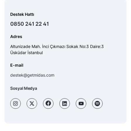
Destek Hattı
0850 241 22 41
Adres
Altunizade Mah. İnci Çıkmazı Sokak No:3 Daire:3
Üsküdar İstanbul
E-mail
destek@getmidas.com
Sosyal Medya