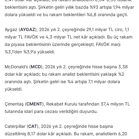
beklentisini aştı. Şirketin geliri yıllık bazda %93 artışla 1,94 milyar
dolara yükseldi ve bu rakam beklentileri %6,8 oranında geçti.
Aygaz (
AYGAZ
), 2026 yılı 2. çeyreğinde 29,1 milyar TL ciro, 1,1
milyar TL FAVÖK ve 4,3 milyar TL net kâr açıkladı. Bu üç rakam
da piyasa beklentisinin üzerinde gerçekleşti; FAVÖK marjı
%3,1’den %3,9’a yükseldi.
McDonald’s (
MCD
), 2026 yılı 2. çeyreğinde hisse başına 3,38
dolar kâr açıkladı; bu rakam analist beklentisini yaklaşık %2
oranında aştı. Şirketin geliri ise %4 artışla 7,1 milyar dolara
yükseldi.
Çimentaş (
CMENT
), Rekabet Kurulu tarafından 37,4 milyon TL
tutarında idari para cezası verildiğini duyurdu.
Caterpillar (
CAT
), 2026 yılı 2. çeyreğinde hisse başına
düzeltilmiş 8,17 dolar kâr açıkladı. Bu rakam, analistlerin 6,20