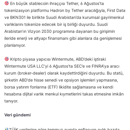
En büyük stablecoin ihraççısı Tether, 6 Ağustos’ta
tokenizasyon platformu Hadron by Tether aracılığıyla, First Data
ve BKN301 ile birlikte Suudi Arabistan’da kurumsal gayrimenkul
varlıklarını tokenize edecek bir iş birliği duyurdu. Suudi
Arabistan’ın Vizyon 2030 programına dayanan bu girişimin
ileride enerji ve altyapı finansmanı gibi alanlara da genişlemesi
planlanıyor.
Kripto piyasa yapıcısı Wintermute, ABD’deki iştiraki
Wintermute USA LLC’yi 6 Ağustos’ta SEC’e ve FINRA’ya aracı
kurum (broker-dealer) olarak kaydettirdiğini duyurdu. Bu statü,
şirketin ABD’de hisse senedi ve opsiyon işlemleri yapmasına,
borsa yatırım fonlarına (ETF) likidite sağlamasına ve kendi
hesabına dijital varlık menkul kıymetlerini takas etmesine imkân
tanıyor.
Veri gündemi
TÜİK verilerine göre temmuz ayında enflasyon aylık bazda