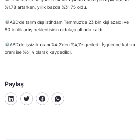
%1,78 artarken, yıllık bazda %31,75 oldu.
ABD’de tarım dışı istihdam Temmuz’da 23 bin kişi azaldı ve
80 binlik artış beklentisinin oldukça altında kaldı.
ABD’de işsizlik oranı %4,2’den %4,1’e geriledi. İşgücüne katılım
oranı ise %61,4 olarak kaydedildi.
Paylaş