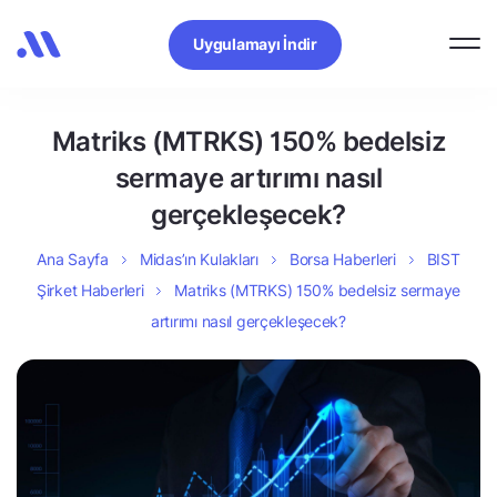
Uygulamayı İndir
Matriks (MTRKS) 150% bedelsiz
sermaye artırımı nasıl
gerçekleşecek?
Ana Sayfa
Midas’ın Kulakları
Borsa Haberleri
BIST
Şirket Haberleri
Matriks (MTRKS) 150% bedelsiz sermaye
artırımı nasıl gerçekleşecek?