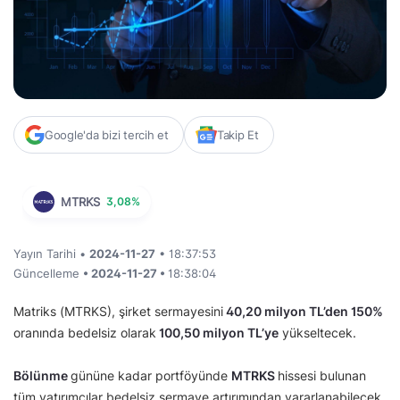
Google'da bizi tercih et
Takip Et
MTRKS
3,08%
Yayın Tarihi •
2024-11-27
• 18:37:53
Güncelleme
• 2024-11-27 •
18:38:04
Matriks (MTRKS), şirket sermayesini
40,20 milyon TL’den 150%
oranında bedelsiz olarak
100,50 milyon TL’ye
yükseltecek.
Bölünme
gününe kadar portföyünde
MTRKS
hissesi bulunan
tüm yatırımcılar bedelsiz sermaye artırımından yararlanabilecek.