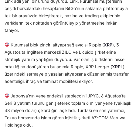
Link adlı yeni bir ürünü duyurdu. Link, kurumsal müşterilerin
çeşitli borsalardaki hesaplarını BitGo’nun saklama platformuyla
tek bir arayüzde birleştirerek, hazine ve trading ekiplerinin
varlıklarını tek noktadan görüntüleyip yönetmesine imkân
tanıyor.
Kurumsal blok zinciri altyapı sağlayıcısı Ripple (
XRP
), 3
Ağustos’ta İngiltere merkezli ZILO ve Licuido şirketlerine
stratejik yatırım yaptığını duyurdu. Var olan iş birliklerini hisse
ortaklığına dönüştüren bu adımla Ripple, XRP Ledger (
XRPL
)
üzerindeki sermaye piyasaları altyapısına düzenlenmiş transfer
acenteliği, ihraç ve teminat mobilitesi ekliyor.
Japonya’nın yene endeksli stablecoin’i JPYC, 6 Ağustos’ta
Seri B yatırım turunu genişleterek toplam 6 milyar yene (yaklaşık
38 milyon dolar) çıkardığını açıkladı. Turdaki en son yatırımcı,
Tokyo borsasında işlem gören lojistik şirketi AZ-COM Maruwa
Holdings oldu.