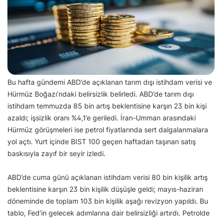
Bu hafta gündemi ABD’de açıklanan tarım dışı istihdam verisi ve
Hürmüz Boğazı’ndaki belirsizlik belirledi. ABD’de tarım dışı
istihdam temmuzda 85 bin artış beklentisine karşın 23 bin kişi
azaldı; işsizlik oranı %4,1’e geriledi. İran-Umman arasındaki
Hürmüz görüşmeleri ise petrol fiyatlarında sert dalgalanmalara
yol açtı. Yurt içinde BIST 100 geçen haftadan taşınan satış
baskısıyla zayıf bir seyir izledi.
ABD’de cuma günü açıklanan istihdam verisi 80 bin kişilik artış
beklentisine karşın 23 bin kişilik düşüşle geldi; mayıs-haziran
döneminde de toplam 103 bin kişilik aşağı revizyon yapıldı. Bu
tablo, Fed’in gelecek adımlarına dair belirsizliği artırdı. Petrolde