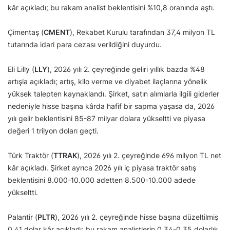
kâr açıkladı; bu rakam analist beklentisini %10,8 oranında aştı.
Çimentaş (
CMENT
), Rekabet Kurulu tarafından 37,4 milyon TL
tutarında idari para cezası verildiğini duyurdu.
Eli Lilly (
LLY
), 2026 yılı 2. çeyreğinde geliri yıllık bazda %48
artışla açıkladı; artış, kilo verme ve diyabet ilaçlarına yönelik
yüksek talepten kaynaklandı. Şirket, satın alımlarla ilgili giderler
nedeniyle hisse başına kârda hafif bir sapma yaşasa da, 2026
yılı gelir beklentisini 85-87 milyar dolara yükseltti ve piyasa
değeri 1 trilyon doları geçti.
Türk Traktör (
TTRAK
), 2026 yılı 2. çeyreğinde 696 milyon TL net
kâr açıkladı. Şirket ayrıca 2026 yılı iç piyasa traktör satış
beklentisini 8.000-10.000 adetten 8.500-10.000 adede
yükseltti.
Palantir (
PLTR
), 2026 yılı 2. çeyreğinde hisse başına düzeltilmiş
0,41 dolar kâr açıkladı; bu rakam analistlerin 0,34-0,35 dolarlık