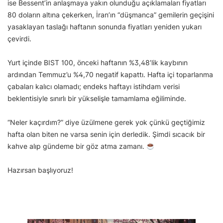
ise Bessent’in anlaşmaya yakın olunduğu açıklamaları fiyatları
80 doların altına çekerken, İran’ın “düşmanca” gemilerin geçişini
yasaklayan taslağı haftanın sonunda fiyatları yeniden yukarı
çevirdi.
Yurt içinde BIST 100, önceki haftanın %3,48’lik kaybının
ardından Temmuz’u %4,70 negatif kapattı. Hafta içi toparlanma
çabaları kalıcı olamadı; endeks haftayı istihdam verisi
beklentisiyle sınırlı bir yükselişle tamamlama eğiliminde.
“Neler kaçırdım?” diye üzülmene gerek yok çünkü geçtiğimiz
hafta olan biten ne varsa senin için derledik. Şimdi sıcacık bir
kahve alıp gündeme bir göz atma zamanı.
Hazırsan başlıyoruz!