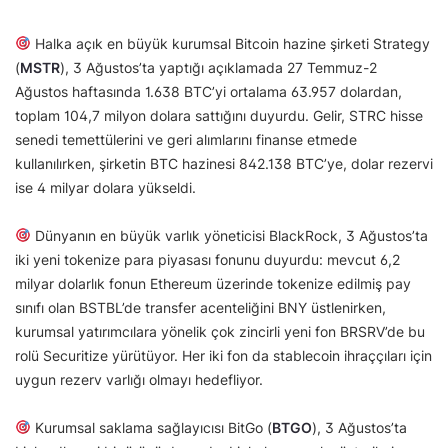
Halka açık en büyük kurumsal Bitcoin hazine şirketi Strategy
(
MSTR
), 3 Ağustos’ta yaptığı açıklamada 27 Temmuz-2
Ağustos haftasında 1.638 BTC’yi ortalama 63.957 dolardan,
toplam 104,7 milyon dolara sattığını duyurdu. Gelir, STRC hisse
senedi temettülerini ve geri alımlarını finanse etmede
kullanılırken, şirketin BTC hazinesi 842.138 BTC’ye, dolar rezervi
ise 4 milyar dolara yükseldi.
Dünyanın en büyük varlık yöneticisi BlackRock, 3 Ağustos’ta
iki yeni tokenize para piyasası fonunu duyurdu: mevcut 6,2
milyar dolarlık fonun Ethereum üzerinde tokenize edilmiş pay
sınıfı olan BSTBL’de transfer acenteliğini BNY üstlenirken,
kurumsal yatırımcılara yönelik çok zincirli yeni fon BRSRV’de bu
rolü Securitize yürütüyor. Her iki fon da stablecoin ihraççıları için
uygun rezerv varlığı olmayı hedefliyor.
Kurumsal saklama sağlayıcısı BitGo (
BTGO
), 3 Ağustos’ta