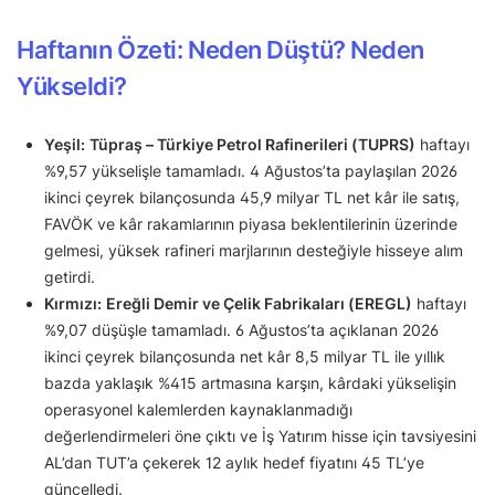
Haftanın Özeti: Neden Düştü? Neden
Yükseldi?
Yeşil:
Tüpraş – Türkiye Petrol Rafinerileri (TUPRS)
haftayı
%9,57 yükselişle tamamladı. 4 Ağustos’ta paylaşılan 2026
ikinci çeyrek bilançosunda 45,9 milyar TL net kâr ile satış,
FAVÖK ve kâr rakamlarının piyasa beklentilerinin üzerinde
gelmesi, yüksek rafineri marjlarının desteğiyle hisseye alım
getirdi.
Kırmızı:
Ereğli Demir ve Çelik Fabrikaları (EREGL)
haftayı
%9,07 düşüşle tamamladı. 6 Ağustos’ta açıklanan 2026
ikinci çeyrek bilançosunda net kâr 8,5 milyar TL ile yıllık
bazda yaklaşık %415 artmasına karşın, kârdaki yükselişin
operasyonel kalemlerden kaynaklanmadığı
değerlendirmeleri öne çıktı ve İş Yatırım hisse için tavsiyesini
AL’dan TUT’a çekerek 12 aylık hedef fiyatını 45 TL’ye
güncelledi.