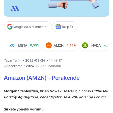
Google'da bizi tercih et
Takip Et
META
0,55%
AMZN
-1,68%
NVDA
4,11%
Yayın Tarihi •
2022-03-24
• 14:49:17
Güncelleme
• 2024-12-16 •
15:05:00
Amazon (AMZN) – Perakende
Morgan Stanley’den, Brian Nowak
, AMZN için notunu
“Yüksek
Portföy Ağırlığı”
nda, hedef fiyatını ise
4.200 dolar
da korudu.
Şirkete yönelik yorumu: