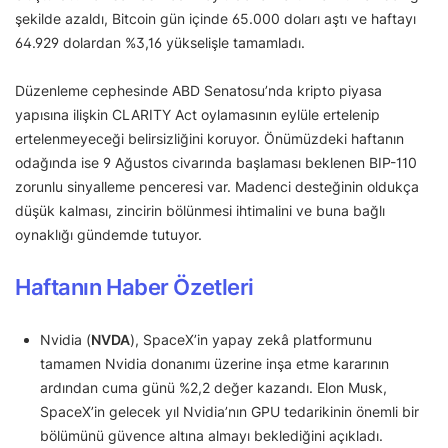
şekilde azaldı, Bitcoin gün içinde 65.000 doları aştı ve haftayı
64.929 dolardan %3,16 yükselişle tamamladı.
Düzenleme cephesinde ABD Senatosu’nda kripto piyasa
yapısına ilişkin CLARITY Act oylamasının eylüle ertelenip
ertelenmeyeceği belirsizliğini koruyor. Önümüzdeki haftanın
odağında ise 9 Ağustos civarında başlaması beklenen BIP-110
zorunlu sinyalleme penceresi var. Madenci desteğinin oldukça
düşük kalması, zincirin bölünmesi ihtimalini ve buna bağlı
oynaklığı gündemde tutuyor.
Haftanın Haber Özetleri
Nvidia (
NVDA
), SpaceX’in yapay zekâ platformunu
tamamen Nvidia donanımı üzerine inşa etme kararının
ardından cuma günü %2,2 değer kazandı. Elon Musk,
SpaceX’in gelecek yıl Nvidia’nın GPU tedarikinin önemli bir
bölümünü güvence altına almayı beklediğini açıkladı.