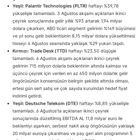
Yeşil:
Palantir Technologies (PLTR)
haftayı %39,78
yükselişle tamamladı. 3 Ağustos akşamı açıklanan ikinci
çeyrek sonuçlarında gelir yıllık %93 artarak 1,94 milyar
dolara çıkarken, ABD ticari segment gelirinin %149 büyümesi
ve yıl sonu gelir beklentisinin 8,15 milyar dolara yükseltilmesi
hisseyi 4 Ağustos seansında yaklaşık %29 yukarı taşıdı.
Kırmızı:
Trade Desk (TTD)
haftayı %23,50 düşüşle
tamamladı. 6 Ağustos akşamı açıklanan ikinci çeyrek
gelirinin 715 milyon dolarla beklentinin altında kalması ve
üçüncü çeyrek için verilen en az 650 milyon dolarlık gelir
öngörüsünün konsensüsün belirgin şekilde altında olması,
ertesi gün sert satış ve çok sayıda kurumdan hedef fiyat
indirimi getirdi.
Yeşil:
Deutsche Telekom (DTE)
haftayı %8,85 yükselişle
tamamladı. 6 Ağustos’ta açıklanan ikinci çeyrek
sonuçlarında düzeltilmiş EBITDA AL 11,8 milyar euro ile
beklentiyi aşarken, serbest nakit akışı öngörüsünün yaklaşık
20 milyar euroya çıkarılması ve pay geri alım programının 5