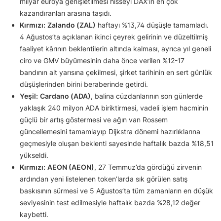
milyar euroya genişletilmesi hisseyi DAX’ın en çok
kazandıranları arasına taşıdı.
Kırmızı:
Zalando (ZAL)
haftayı %13,74 düşüşle tamamladı.
4 Ağustos’ta açıklanan ikinci çeyrek gelirinin ve düzeltilmiş
faaliyet kârının beklentilerin altında kalması, ayrıca yıl geneli
ciro ve GMV büyümesinin daha önce verilen %12-17
bandının alt yarısına çekilmesi, şirket tarihinin en sert günlük
düşüşlerinden birini beraberinde getirdi.
Yeşil:
Cardano (ADA)
, balina cüzdanlarının son günlerde
yaklaşık 240 milyon ADA biriktirmesi, vadeli işlem hacminin
güçlü bir artış göstermesi ve ağın van Rossem
güncellemesini tamamlayıp Dijkstra dönemi hazırlıklarına
geçmesiyle oluşan beklenti sayesinde haftalık bazda %18,51
yükseldi.
Kırmızı:
AEON (AEON)
, 27 Temmuz’da gördüğü zirvenin
ardından yeni listelenen token’larda sık görülen satış
baskısının sürmesi ve 5 Ağustos’ta tüm zamanların en düşük
seviyesinin test edilmesiyle haftalık bazda %28,12 değer
kaybetti.