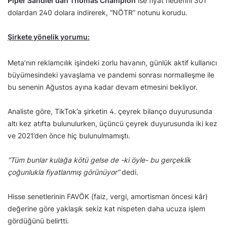
Piper Sandler’dan Thomas Champion
ise fiyat hedefini 301
dolardan 240 dolara indirerek, “NÖTR” notunu korudu.
Şirkete yönelik yorumu:
Meta’nın reklamcılık işindeki zorlu havanın, günlük aktif kullanıcı
büyümesindeki yavaşlama ve pandemi sonrası normalleşme ile
bu senenin Ağustos ayına kadar devam etmesini bekliyor.
Analiste göre, TikTok’a şirketin 4. çeyrek bilanço duyurusunda
altı kez atıfta bulunulurken, üçüncü çeyrek duyurusunda iki kez
ve 2021’den önce hiç bulunulmamıştı.
“Tüm bunlar kulağa kötü gelse de -ki öyle- bu gerçeklik
çoğunlukla fiyatlanmış görünüyor”
dedi.
Hisse senetlerinin FAVÖK (faiz, vergi, amortisman öncesi kâr)
değerine göre yaklaşık sekiz kat nispeten daha ucuza işlem
gördüğünü belirtti.