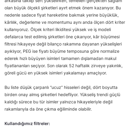
arkasına takılıp sert yükselirken, temelleri gerçekten sağlam
olan büyük ölçekli şirketleri ayırt etmek önem kazanıyor. Bu
nedenle sadece fiyat hareketine bakmak yerine büyüklük,
kârlılık, değerleme ve momentumu aynı anda ölçen dört kriter
kullanıyoruz. Ölçek kriteri likiditesi yüksek ve iş modeli
defalarca test edilmiş şirketleri öne çıkarıyor, kâr büyümesi
filtresi hikayeye değil bilanço rakamına dayanan yükselişleri
ayıklıyor, PEG ise fiyatı büyüme temposuna göre normalize
ederek hızlı büyüyen isimleri tamamen dışlamadan makul
fiyatlananları seçiyor. Son olarak 52 haftalık zirveye yakınlık,
göreli gücü en yüksek isimleri yakalamayı amaçlıyor.
Bu liste düşük çarpanlı “ucuz” hisseleri değil, dört boyutta
birden onay almış şirketleri hedefliyor. Yükseliş trendi güçlü
kaldığı sürece bu tür isimler yalnızca hikayeleriyle değil
rakamlarıyla da öne çıkma eğiliminde olabilir.
Kullandığımız filtreler: