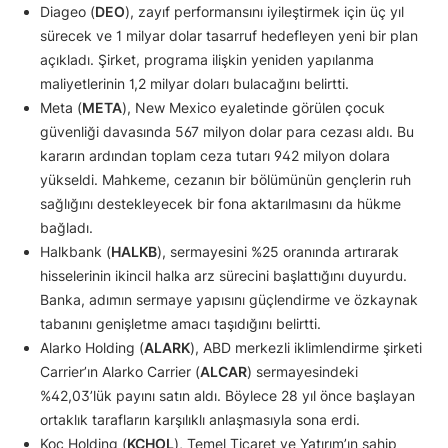
Diageo (
DEO
), zayıf performansını iyileştirmek için üç yıl
sürecek ve 1 milyar dolar tasarruf hedefleyen yeni bir plan
açıkladı. Şirket, programa ilişkin yeniden yapılanma
maliyetlerinin 1,2 milyar doları bulacağını belirtti.
Meta (
META
), New Mexico eyaletinde görülen çocuk
güvenliği davasında 567 milyon dolar para cezası aldı. Bu
kararın ardından toplam ceza tutarı 942 milyon dolara
yükseldi. Mahkeme, cezanın bir bölümünün gençlerin ruh
sağlığını destekleyecek bir fona aktarılmasını da hükme
bağladı.
Halkbank (
HALKB
), sermayesini %25 oranında artırarak
hisselerinin ikincil halka arz sürecini başlattığını duyurdu.
Banka, adımın sermaye yapısını güçlendirme ve özkaynak
tabanını genişletme amacı taşıdığını belirtti.
Alarko Holding (
ALARK
), ABD merkezli iklimlendirme şirketi
Carrier’ın Alarko Carrier (
ALCAR
) sermayesindeki
%42,03’lük payını satın aldı. Böylece 28 yıl önce başlayan
ortaklık tarafların karşılıklı anlaşmasıyla sona erdi.
Koç Holding (
KCHOL
), Temel Ticaret ve Yatırım’ın sahip