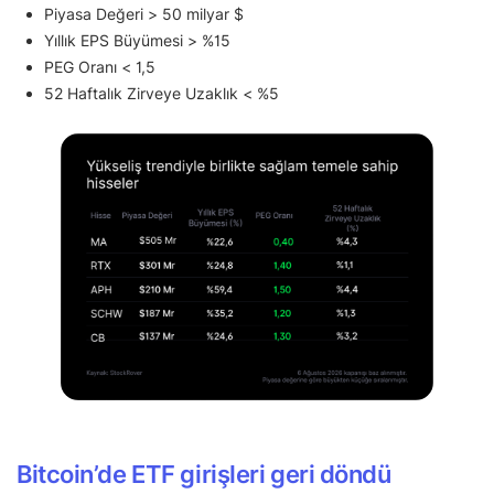
Piyasa Değeri > 50 milyar $
Yıllık EPS Büyümesi > %15
PEG Oranı < 1,5
52 Haftalık Zirveye Uzaklık < %5
Bitcoin’de ETF girişleri geri döndü