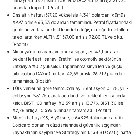
haftayı %3,58 artışla 7.758, NASDAQ %5,12 artışla 29.722
puandan kapattı. (Pozitif)
Ons altın haftayı %7,20 yükselişle 4.341 dolardan, gümüş
%9,97 primle 63,33 dolardan tamamladı. Petrol fiyatlarındaki
gerileme ve faiz beklentilerindeki değişim değerli metallere
talebi artırırken ALTIN.S1 %7,00 artışla 72,80 TL’ye çıktı.
(Pozitif)
Almanya’da haziran ayı fabrika siparişleri %3,1 artarak
beklentileri aştı, sanayi üretimi ise otomotiv sektörünün
katkısıyla %0,2 yükseldi. Toparlanma sinyalleri ve güçlü
bilançolarla DAX40 haftayı %2,69 artışla 26.319 puandan
tamamladı. (Pozitif)
TÜİK verilerine göre temmuzda aylık enflasyon %1,78, yıllık
enflasyon %31,75 olarak açıklandı ve beklentilerin altında
kaldı. BIST 100 haftayı %2,39 artışla 13.779, BIST 30 ise
%2,28 artışla 15.596 puandan tamamladı. (Pozitif)
Bitcoin haftayı %3,16 yükselişle 64.929 dolardan kapattı.
Coldcard donanım cüzdanlarındaki güvenlik açığından
kaynaklanan kayıplar ve Strategy’nin 1.638 BTC satışı hafta