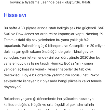
boyunca fiyatlama üzerinde baskı oluşturdu. (Nötr)
Hisse avı
Bu hafta ABD piyasalarında iştah belirgin şekilde güçlendi. S&P
500 ve Dow Jones art arda rekor kapanışlar yaptı, Nasdaq 29
Temmuz’daki dip seviyelerinden bu yana yaklaşık %9
toparlandı. Palantir’in güçlü bilançosu ve Caterpillar’ın 20 milyar
doları aşan gelir rakamı öncülüğünde gelen ikinci çeyrek
sonuçları, yarı iletken endeksini son dört günde 2020’den bu
yana en güçlü rallisine taşıdı. Hürmüz Boğazı’nın kısmen
yeniden açılmasına yönelik iyimser haberler de tabloyu
destekledi. Böyle bir ortamda yatırımcının sorusu net: Rekor
seviyelerde ilerleyen bir piyasada hangi yükseliş kalıcı temele
dayanıyor?
Rekorların yaşandığı dönemlerde her yükselen hisse aynı
kalitede değildir. Küçük ve orta ölçekli birçok isim rallinin