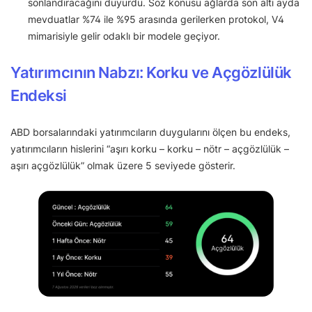
sonlandıracağını duyurdu. Söz konusu ağlarda son altı ayda
mevduatlar %74 ile %95 arasında gerilerken protokol, V4
mimarisiyle gelir odaklı bir modele geçiyor.
Yatırımcının Nabzı: Korku ve Açgözlülük
Endeksi
ABD borsalarındaki yatırımcıların duygularını ölçen bu endeks,
yatırımcıların hislerini “aşırı korku – korku – nötr – açgözlülük –
aşırı açgözlülük” olmak üzere 5 seviyede gösterir.