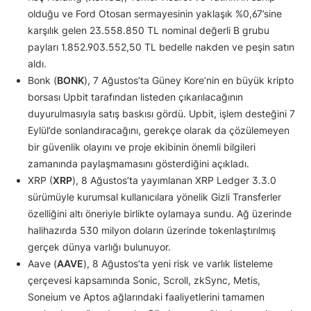
olduğu ve Ford Otosan sermayesinin yaklaşık %0,67’sine
karşılık gelen 23.558.850 TL nominal değerli B grubu
payları 1.852.903.552,50 TL bedelle nakden ve peşin satın
aldı.
Bonk (
BONK
), 7 Ağustos’ta Güney Kore’nin en büyük kripto
borsası Upbit tarafından listeden çıkarılacağının
duyurulmasıyla satış baskısı gördü. Upbit, işlem desteğini 7
Eylül’de sonlandıracağını, gerekçe olarak da çözülemeyen
bir güvenlik olayını ve proje ekibinin önemli bilgileri
zamanında paylaşmamasını gösterdiğini açıkladı.
XRP (
XRP
), 8 Ağustos’ta yayımlanan XRP Ledger 3.3.0
sürümüyle kurumsal kullanıcılara yönelik Gizli Transferler
özelliğini altı öneriyle birlikte oylamaya sundu. Ağ üzerinde
halihazırda 530 milyon doların üzerinde tokenlaştırılmış
gerçek dünya varlığı bulunuyor.
Aave (
AAVE
), 8 Ağustos’ta yeni risk ve varlık listeleme
çerçevesi kapsamında Sonic, Scroll, zkSync, Metis,
Soneium ve Aptos ağlarındaki faaliyetlerini tamamen