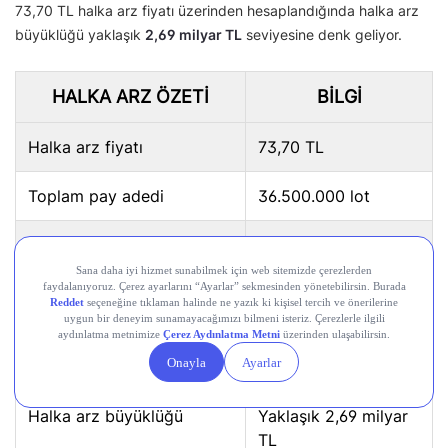
73,70 TL halka arz fiyatı üzerinden hesaplandığında halka arz
büyüklüğü yaklaşık
2,69 milyar TL
seviyesine denk geliyor.
HALKA ARZ ÖZETI
BILGI
Halka arz fiyatı
73,70 TL
Toplam pay adedi
36.500.000 lot
Sermaye artırımı
30.000.000 lot
Ortak satışı
6.500.000 lot
Ortak satışı yapacak ortak
Tunçlar Yatırım
Holding A.Ş.
Halka arz büyüklüğü
Yaklaşık 2,69 milyar
TL