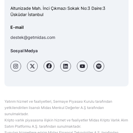
Altunizade Mah. İnci Çıkmazı Sokak No:3 Daire:3
Üsküdar İstanbul
E-mail
destek@getmidas.com
Sosyal Medya
Yatırım hizmet ve faaliyetleri, Sermaye Piyasası Kurulu tarafından
yetkilendirilen lisanslı Midas Menkul Değerler A.Ş tarafından
sunulmaktadır.
Kripto varlık piyasasına ilişkin hizmet ve faaliyetler Midas Kripto Varlık Alım
Satım Platformu A.Ş. tarafından sunulmaktadır.
Sunulan hizmetlere erişim Midas Finansal Teknolojiler A.Ş. tarafından