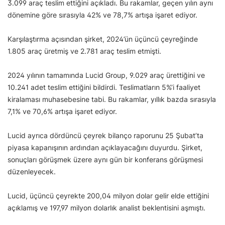
3.099 araç teslim ettiğini açıkladı. Bu rakamlar, geçen yılın aynı
dönemine göre sırasıyla 42% ve 78,7% artışa işaret ediyor.
Karşılaştırma açısından şirket, 2024’ün üçüncü çeyreğinde
1.805 araç üretmiş ve 2.781 araç teslim etmişti.
2024 yılının tamamında Lucid Group, 9.029 araç ürettiğini ve
10.241 adet teslim ettiğini bildirdi. Teslimatların 5%’i faaliyet
kiralaması muhasebesine tabi. Bu rakamlar, yıllık bazda sırasıyla
7,1% ve 70,6% artışa işaret ediyor.
Lucid ayrıca dördüncü çeyrek bilanço raporunu 25 Şubat’ta
piyasa kapanışının ardından açıklayacağını duyurdu. Şirket,
sonuçları görüşmek üzere aynı gün bir konferans görüşmesi
düzenleyecek.
Lucid, üçüncü çeyrekte 200,04 milyon dolar gelir elde ettiğini
açıklamış ve 197,97 milyon dolarlık analist beklentisini aşmıştı.