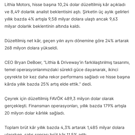
Lithia Motors, hisse başına 10,24 dolar düzeltilmiş kâr açıkladı
ve 8,49 dolarlık analist beklentisini aştı. Şirketin üç aylık gelirleri
yıllık bazda 4% artışla 9,58 milyar dolara ulaştı ancak 9,63
milyar dolarlık beklentinin altında kaldı.
Düzeltilmiş net kâr, geçen yılın aynı dönemine göre 24% artarak
268 milyon dolara yükseldi.
CEO Bryan DeBoer, “Lithia & Driveway’in farklılaştırılmış tasarımı,
temel operasyonlarımızdaki sürekli güce dayanarak, ikinci
çeyrekte bir kez daha rekor performans sağladı ve hisse başına
kârda yıllık bazda 25% artış elde ettik.” dedi.
Çeyrek için düzeltilmiş FAVÖK 489,3 milyon dolar olarak
gerçekleşti. Finansman operasyonları, yıllık bazda 179% artışla
20 milyon dolar kârlılık sağladı.
Toplam brüt kâr yıllık bazda 4,3% artarak 1,485 milyar dolara
ulaşırken, satış sonrası brüt kâr 11,5% arttı.