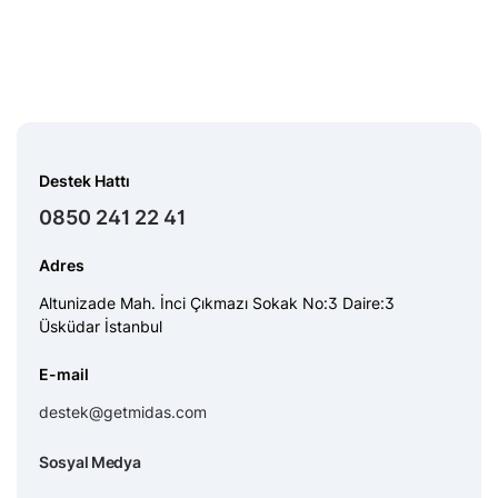
Destek Hattı
0850 241 22 41
Adres
Altunizade Mah. İnci Çıkmazı Sokak No:3 Daire:3
Üsküdar İstanbul
E-mail
destek@getmidas.com
Sosyal Medya