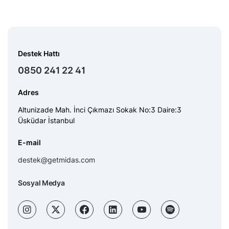
Destek Hattı
0850 241 22 41
Adres
Altunizade Mah. İnci Çıkmazı Sokak No:3 Daire:3
Üsküdar İstanbul
E-mail
destek@getmidas.com
Sosyal Medya