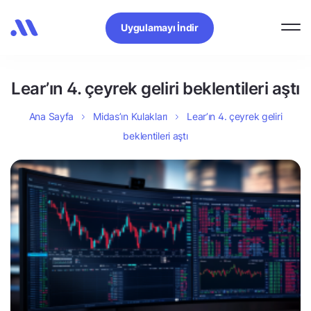
Uygulamayı İndir
Lear’ın 4. çeyrek geliri beklentileri aştı
Ana Sayfa
Midas’ın Kulakları
Lear’ın 4. çeyrek geliri
beklentileri aştı