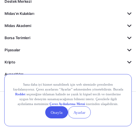
Destek Merkezi
Midas'ın Kulakları
Midas Akademi
Borsa Terimleri
Piyasalar
Kripto
Ayrıcalıklar
Kişisel Verilerin
Gizlilik
Yasal
Çerez
Korunması
Politikası
Duyurular
Ayarları
© 2026 Midas Finansal Teknolojiler A.Ş. Tüm hakları saklıdır.