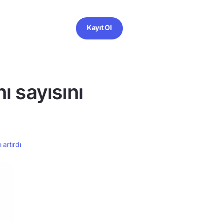
Kayıt Ol
 sayısını
artırdı