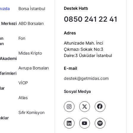
Destek Hattı
mızda
Borsa İstanbul
0850 241 22 41
 Merkezi
ABD Borsaları
Adres
ın
Fon
Altunizade Mah. İnci
arı
Çıkmazı Sokak No:3
Midas Kripto
Daire:3 Üsküdar İstanbul
 Akademi
Avrupa Borsaları
E-mail
Terimleri
destek@getmidas.com
VİOP
lar
Sosyal Medya
Atlas
Sıfır Komisyon
ıklar
Kredili Yatırım