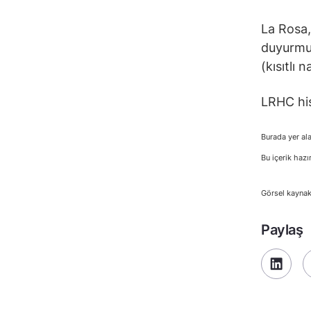
La Rosa,
duyurmuş
(kısıtlı 
LRHC his
Burada yer ala
Bu içerik hazı
Görsel kaynak
Paylaş