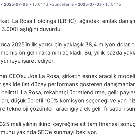
i •
2025-07-03
• 15:04:13
•
Güncelleme
• 2025-07-03 •
15:04:16
rketi La Rosa Holdings (LRHC), ağındaki emlak danış
 3.000’i aştığını duyurdu.
rıca 2025’in ilk yarısı için yaklaşık 38,4 milyon dolar 
memiş ön gelir rakamını açıkladı. Bu, yıllık bazda yakl
yümeye işaret ediyor.
nın CEO’su Joe La Rosa, şirketin esnek aracılık model
bir şekilde üst düzey performans gösteren danışmanlar
 belirtti. La Rosa, rekabetçi ücretlendirme, gelir payla
arı, düşük ücretli 100% komisyon seçeneği ve yan hi
re teknoloji çözümleri aracılığıyla ek gelir fırsatları su
025 mali yılının ikinci çeyreğine ait tam finansal sonuç
munu yakında SEC’e sunmayı bekliyor.