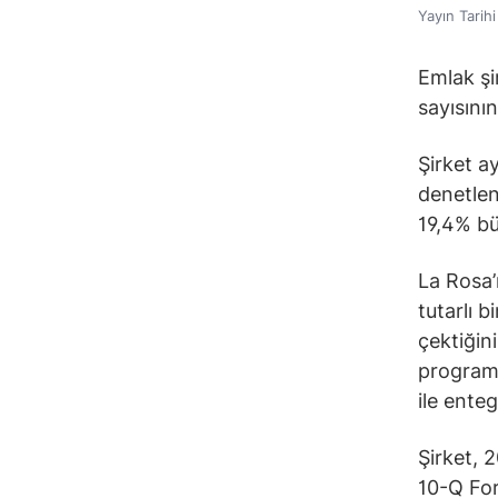
Yayın Tarih
Emlak şi
sayısının
Şirket ay
denetlen
19,4% bü
La Rosa’
tutarlı 
çektiğini
programl
ile enteg
Şirket, 2
10-Q For