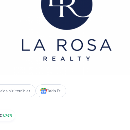
'da bizi tercih et
Takip Et
C
9,76%