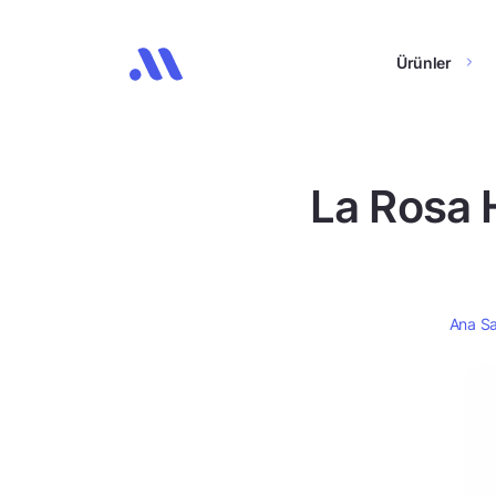
Ürünler
La Rosa 
Ana S