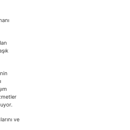
manı
olan
aşık
inin
ı
şım
zmetler
nuyor.
larını ve