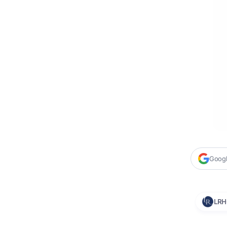
Google
LRH