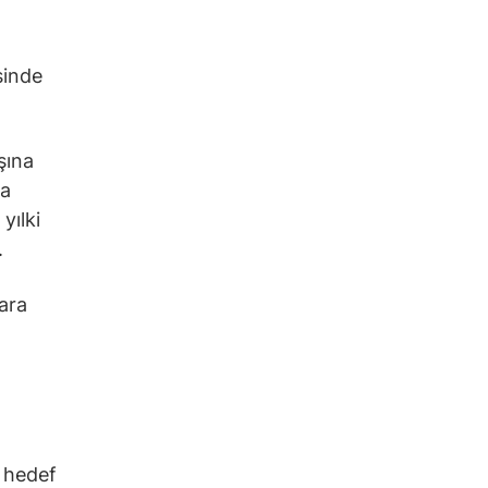
sinde
şına
ra
yılki
.
ara
e hedef