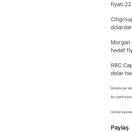
fiyatı 2
Citigrou
dolardan
Morgan S
hedef fi
RBC Capi
dolar hed
Burada yer ala
Bu içerik hazı
Görsel kaynak
Paylaş