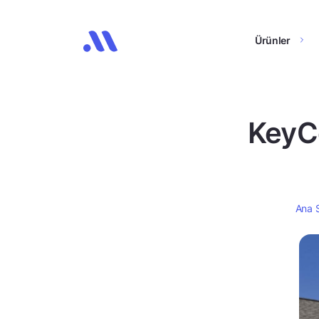
Ürünler
KeyCo
Ana 