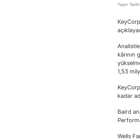
Yayın Tarih
KeyCorp,
açıklaya
Analistl
kârının 
yükselme
1,53 mil
KeyCorp,
kadar adi
Baird an
Performa
Wells Fa