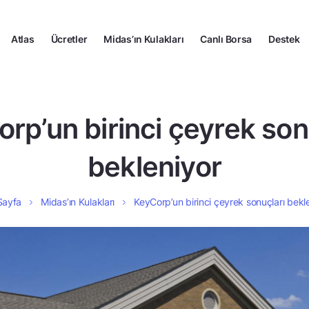
Atlas
Ücretler
Midas’ın Kulakları
Canlı Borsa
Destek
rp’un birinci çeyrek son
bekleniyor
Sayfa
Midas’ın Kulakları
KeyCorp’un birinci çeyrek sonuçları bekl