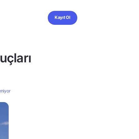
Kayıt Ol
uçları
eniyor