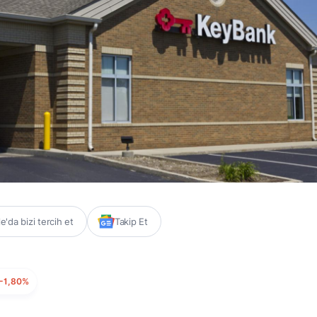
'da bizi tercih et
Takip Et
-1,80%