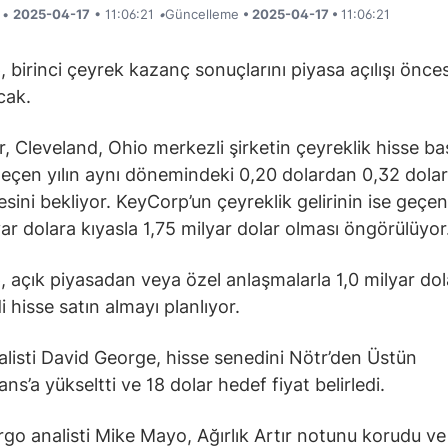
i •
2025-04-17
• 11:06:21
•
Güncelleme
• 2025-04-17 •
11:06:21
 birinci çeyrek kazanç sonuçlarını piyasa açılışı önce
cak.
er, Cleveland, Ohio merkezli şirketin çeyreklik hisse ba
geçen yılın aynı dönemindeki 0,20 dolardan 0,32 dola
sini bekliyor. KeyCorp’un çeyreklik gelirinin ise geçen 
yar dolara kıyasla 1,75 milyar dolar olması öngörülüyor
 açık piyasadan veya özel anlaşmalarla 1,0 milyar dol
 hisse satın almayı planlıyor.
alisti David George, hisse senedini Nötr’den Üstün
ns’a yükseltti ve 18 dolar hedef fiyat belirledi.
rgo analisti Mike Mayo, Ağırlık Artır notunu korudu v