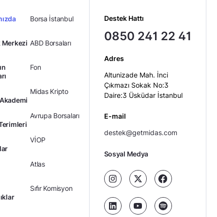
Destek Hattı
mızda
Borsa İstanbul
0850 241 22 41
 Merkezi
ABD Borsaları
Adres
ın
Fon
Altunizade Mah. İnci
arı
Çıkmazı Sokak No:3
Midas Kripto
Daire:3 Üsküdar İstanbul
 Akademi
Avrupa Borsaları
E-mail
Terimleri
destek@getmidas.com
VİOP
lar
Sosyal Medya
Atlas
Sıfır Komisyon
ıklar
Kredili Yatırım