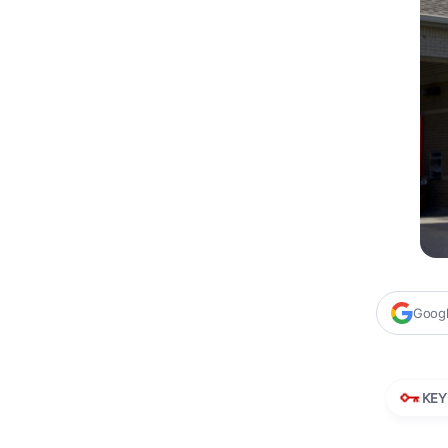
Google
KEY