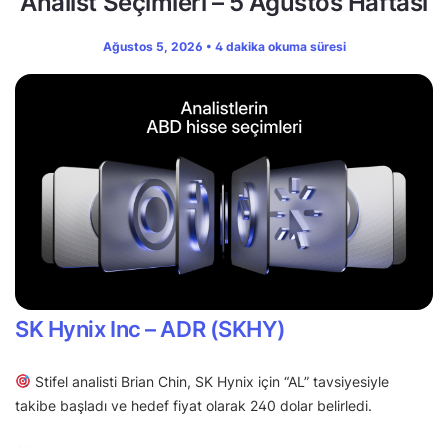
Analist Seçimleri – 5 Ağustos Haftası
Ağustos 5, 2026 • 4 dakika okuma süresi
SK Hynix Inc – ADR (SKHY)
Stifel analisti Brian Chin, SK Hynix için “AL” tavsiyesiyle
takibe başladı ve hedef fiyat olarak 240 dolar belirledi.