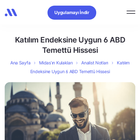
Uygulamayı İndir
Katılım Endeksine Uygun 6 ABD
Temettü Hissesi
Ana Sayfa
Midas’ın Kulakları
Analist Notları
Katılım
Endeksine Uygun 6 ABD Temettü Hissesi