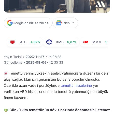
Google'da bizi tercih et
Takip Et
ALB
4,89%
KMB
0,87%
MMM
1,17%
Yayın Tarihi •
2023-11-27
• 16:06:28
Güncelleme
• 2025-08-06 •
12:35:33
Temettü verimi yüksek hisseler, yatırımcılara düzenli bir gelir
akışı sağladıkları için geçmişten bu yana popüler olmuştur.
Özellikle uzun vadeli portföylerde
temettü hisselerine
yer
verilirken ABD hisse senetleri de temettü yatırımcılığında büyük
önem kazandı.
Çünkü kim temettünün döviz bazında ödenmesini istemez