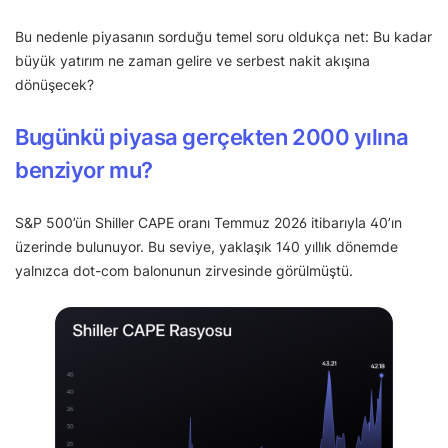
Bu nedenle piyasanın sorduğu temel soru oldukça net: Bu kadar
büyük yatırım ne zaman gelire ve serbest nakit akışına
dönüşecek?
Bugünkü piyasa gerçekten 2000 yılına
benziyor mu?
S&P 500’ün Shiller CAPE oranı Temmuz 2026 itibarıyla 40’ın
üzerinde bulunuyor. Bu seviye, yaklaşık 140 yıllık dönemde
yalnızca dot-com balonunun zirvesinde görülmüştü.