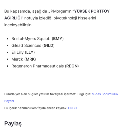
Bu kapsamda, aşağıda JPMorgan’ın “
YÜKSEK PORTFÖY
AĞIRLIĞI
” notuyla izlediği biyoteknoloji hisselerini
inceleyebilirsin:
Bristol-Myers Squibb (
BMY
)
Gilead Sciences (
GILD
)
Eli Lilly (
LLY
)
Merck (
MRK
)
Regeneron Pharmaceuticals (
REGN
)
Burada yer alan bilgiler yatırım tavsiyesi içermez. Bilgi için:
Midas Sorumluluk
Beyanı
Bu içerik hazırlanırken faydalanılan kaynak:
CNBC
Paylaş