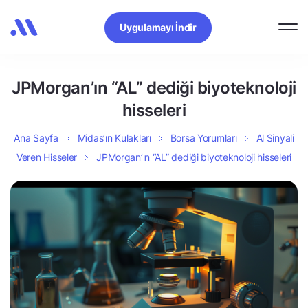
Uygulamayı İndir
JPMorgan’ın “AL” dediği biyoteknoloji
hisseleri
Ana Sayfa
Midas’ın Kulakları
Borsa Yorumları
Al Sinyali
Veren Hisseler
JPMorgan’ın “AL” dediği biyoteknoloji hisseleri