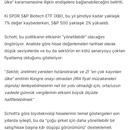
ülke” kararnamesine ilişkin endişelere bağlanabileceğini belirtti.
Ki SPDR S&P Biotech ETF (XBI), bu yıl şimdiye kadar yaklaşık
7% değer kaybederken, S&P 500 yaklaşık 2% yükseldi.
Schott, bu politikanın etkisinin “yönetilebilir” olacağını
öngörüyor. Analiste göre hisse değerlemeleri tarihsel olarak
düşük seviyelerde ve bu da sektörün en kötü senaryoyu çoktan
fiyatlamış olduğunu gösteriyor:
“
Sektör, üretimini yeniden hızlandırarak ve 2) “en çok kayırılan
ülke“ emtinin Kongre onayı olmadan (IRA fiyat müzakereleri
dışında) ilerleyebilmesinin net bir yolu olmadığı için, orta/uzun
vadede gümrük vergilerinin etkisini büyük ölçüde
hafifletebilmeli.
”
Schott’a göre biyoteknoloji hisselerinin temel göstergeleri son
yıllarda iyileşti, bu da “çoğu şirket için daha yönetilebilir bir
satış/hisse başına kâr düşüşü görünümünü” desteklemeli.