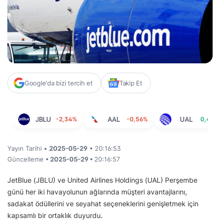
Google'da bizi tercih et
Takip Et
JBLU
-2,34%
AAL
-0,56%
UAL
0,47%
Yayın Tarihi •
2025-05-29
• 20:16:53
Güncelleme
• 2025-05-29 •
20:16:57
JetBlue (JBLU) ve United Airlines Holdings (UAL) Perşembe
günü her iki havayolunun ağlarında müşteri avantajlarını,
sadakat ödüllerini ve seyahat seçeneklerini genişletmek için
kapsamlı bir ortaklık duyurdu.