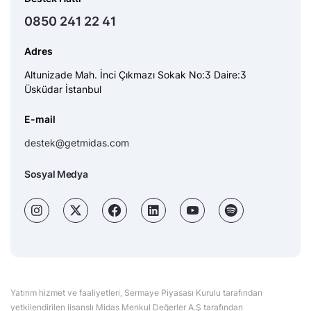
0850 241 22 41
Adres
Altunizade Mah. İnci Çıkmazı Sokak No:3 Daire:3
Üsküdar İstanbul
E-mail
destek@getmidas.com
Sosyal Medya
Yatırım hizmet ve faaliyetleri, Sermaye Piyasası Kurulu tarafından
yetkilendirilen lisanslı Midas Menkul Değerler A.Ş tarafından