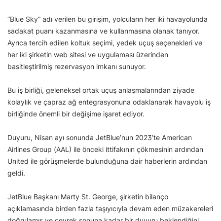
“Blue Sky” adı verilen bu girişim, yolcuların her iki havayolunda
sadakat puanı kazanmasına ve kullanmasına olanak tanıyor.
Ayrıca tercih edilen koltuk seçimi, yedek uçuş seçenekleri ve
her iki şirketin web sitesi ve uygulaması üzerinden
basitleştirilmiş rezervasyon imkanı sunuyor.
Bu iş birliği, geleneksel ortak uçuş anlaşmalarından ziyade
kolaylık ve çapraz ağ entegrasyonuna odaklanarak havayolu iş
birliğinde önemli bir değişime işaret ediyor.
Duyuru, Nisan ayı sonunda JetBlue’nun 2023’te American
Airlines Group (AAL) ile önceki ittifakının çökmesinin ardından
United ile görüşmelerde bulunduğuna dair haberlerin ardından
geldi.
JetBlue Başkanı Marty St. George, şirketin bilanço
açıklamasında birden fazla taşıyıcıyla devam eden müzakereleri
doğrulamış ve çeyrek sonuna kadar bir duyuru beklendiğini