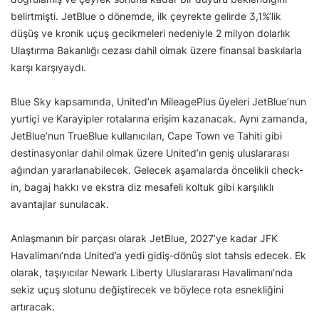
belirtmişti. JetBlue o dönemde, ilk çeyrekte gelirde 3,1%’lik
düşüş ve kronik uçuş gecikmeleri nedeniyle 2 milyon dolarlık
Ulaştırma Bakanlığı cezası dahil olmak üzere finansal baskılarla
karşı karşıyaydı.
Blue Sky kapsamında, United’ın MileagePlus üyeleri JetBlue’nun
yurtiçi ve Karayipler rotalarına erişim kazanacak. Aynı zamanda,
JetBlue’nun TrueBlue kullanıcıları, Cape Town ve Tahiti gibi
destinasyonlar dahil olmak üzere United’ın geniş uluslararası
ağından yararlanabilecek. Gelecek aşamalarda öncelikli check-
in, bagaj hakkı ve ekstra diz mesafeli koltuk gibi karşılıklı
avantajlar sunulacak.
Anlaşmanın bir parçası olarak JetBlue, 2027’ye kadar JFK
Havalimanı’nda United’a yedi gidiş-dönüş slot tahsis edecek. Ek
olarak, taşıyıcılar Newark Liberty Uluslararası Havalimanı’nda
sekiz uçuş slotunu değiştirecek ve böylece rota esnekliğini
artıracak.