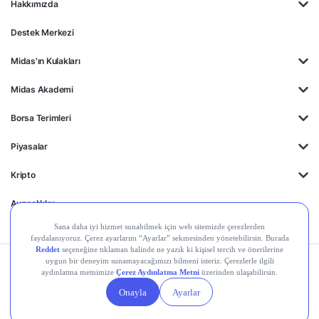
Hakkımızda
Destek Merkezi
Midas'ın Kulakları
Midas Akademi
Borsa Terimleri
Piyasalar
Kripto
Ayrıcalıklar
Kişisel Verilerin
Gizlilik
Yasal
Çerez
Korunması
Politikası
Duyurular
Ayarları
© 2026 Midas Finansal Teknolojiler A.Ş. Tüm hakları saklıdır.