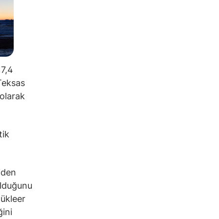
%7,4
 Teksas
 olarak
tik
iden
olduğunu
nükleer
ini