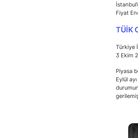
İstanbul’
Fiyat En
TÜİK 
Türkiye 
3 Ekim 
Piyasa b
Eylül ay
durumund
gerilemi