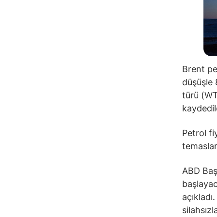
Brent pet
düşüşle 
türü (WTI
kaydedil
Petrol f
temaslar
ABD Başk
başlayac
açıkladı
silahsız