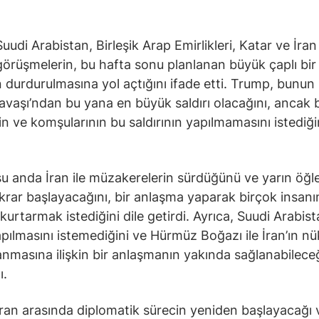
udi Arabistan, Birleşik Arap Emirlikleri, Katar ve İran 
görüşmelerin, bu hafta sonu planlanan büyük çaplı bir
ın durdurulmasına yol açtığını ifade etti. Trump, bunun 
vaşı’ndan bu yana en büyük saldırı olacağını, ancak 
nin ve komşularının bu saldırının yapılmamasını istediği
u anda İran ile müzakerelerin sürdüğünü ve yarın öğ
krar başlayacağını, bir anlaşma yaparak birçok insanı
kurtarmak istediğini dile getirdi. Ayrıca, Suudi Arabist
yapılmasını istemediğini ve Hürmüz Boğazı ile İran’ın nü
lanmasına ilişkin bir anlaşmanın yakında sağlanabilece
ı.
İran arasında diplomatik sürecin yeniden başlayacağı 