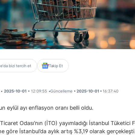
'da bizi tercih et
Takip Et
i •
2025-10-01
• 12:09:55
•
Güncelleme
• 2025-10-01 •
16:37:40
un eylül ayı enflasyon oranı belli oldu.
 Ticaret Odası’nın (İTO) yayımladığı İstanbul Tüketici F
e göre İstanbul’da aylık artış %3,19 olarak gerçekleşti