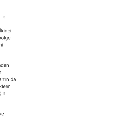
ile
İkinci
bölge
ni
leden
n
an’ın da
kleer
ğini
ve