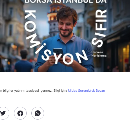
n bilgiler yatırım tavsiyesi içermez. Bilgi için:
Midas Sorumluluk Beyanı