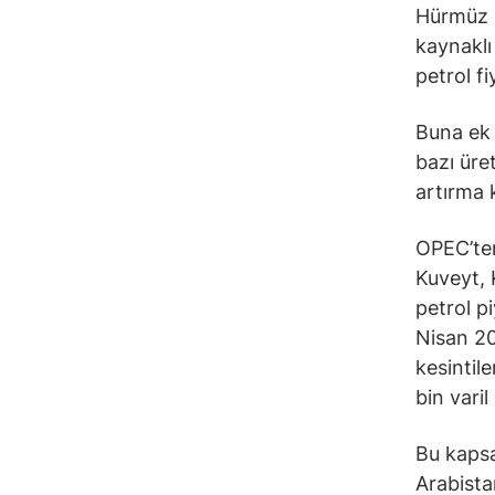
Hürmüz B
kaynaklı
petrol f
Buna ek 
bazı üre
artırma k
OPEC’ten
Kuveyt, 
petrol p
Nisan 20
kesintil
bin varil 
Bu kapsa
Arabista