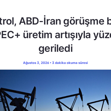
trol, ABD-İran görüşme b
EC+ üretim artışıyla yüz
geriledi
Ağustos 3, 2026 • 3 dakika okuma süresi