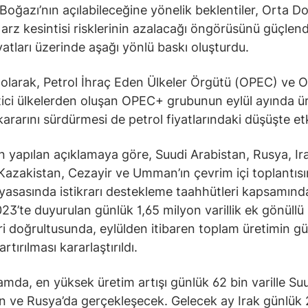
oğazı’nın açılabileceğine yönelik beklentiler, Orta D
 arz kesintisi risklerinin azalacağı öngörüsünü güçlen
iyatları üzerinde aşağı yönlü baskı oluşturdu.
olarak, Petrol İhraç Eden Ülkeler Örgütü (OPEC) ve O
tici ülkelerden oluşan OPEC+ grubunun eylül ayında ü
ararını sürdürmesi de petrol fiyatlarındaki düşüşte etki
 yapılan açıklamaya göre, Suudi Arabistan, Rusya, Ir
Kazakistan, Cezayir ve Umman’ın çevrim içi toplantısı
iyasasında istikrarı destekleme taahhütleri kapsamınd
23’te duyurulan günlük 1,65 milyon varillik ek gönüllü
eri doğrultusunda, eylülden itibaren toplam üretimin g
artırılması kararlaştırıldı.
mda, en yüksek üretim artışı günlük 62 bin varille Su
n ve Rusya’da gerçekleşecek. Gelecek ay Irak günlük 