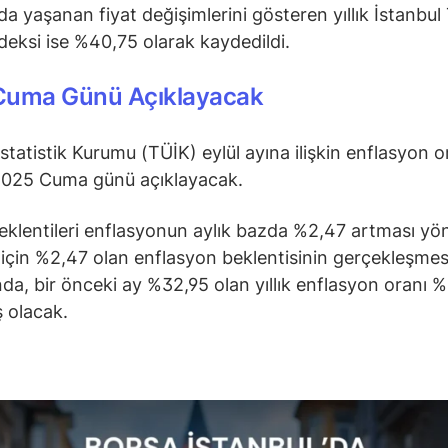
da yaşanan fiyat değişimlerini gösteren yıllık İstanbul 
deksi ise %40,75 olarak kaydedildi.
Cuma Günü Açıklayacak
İstatistik Kurumu (TÜİK) eylül ayına ilişkin enflasyon o
2025 Cuma günü açıklayacak.
eklentileri enflasyonun aylık bazda %2,47 artması yö
ı için %2,47 olan enflasyon beklentisinin gerçekleşmes
a, bir önceki ay %32,95 olan yıllık enflasyon oranı 
ş olacak.