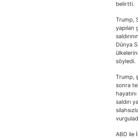
belirtti.
Trump, Su
yapılan 
saldırın
Dünya Sa
ülkeleri
söyledi.
Trump, ş
sonra te
hayatını 
saldırı 
silahsız
vurgulad
ABD ile 