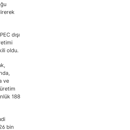
oğu
direrek
PEC dışı
retimi
li oldu.
ak,
nda,
a ve
 üretim
ünlük 188
udi
26 bin