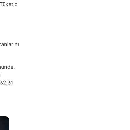
Tüketici
ranlarını
nünde.
i
%32,31