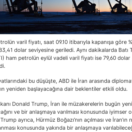
rolün varil fiyatı, saat 09.10 itibarıyla kapanışa göre 
83,41 dolar seviyesine geriledi. Aynı dakikalarda Batı
) ham petrolün eylül vadeli varil fiyatı ise 79,60 dolar
di.
iyatlarındaki bu düşüşte, ABD ile İran arasında diploma
ın yeniden başlayacağına dair beklentiler etkili oldu.
anı Donald Trump, İran ile müzakerelerin bugün yen
ağını ve bir anlaşmaya varılması konusunda iyimser 
. Trump ayrıca, Hürmüz Boğazı’nın açılması ve İran’ın 
lanması konusunda yakında bir anlaşmaya varılabileceğ