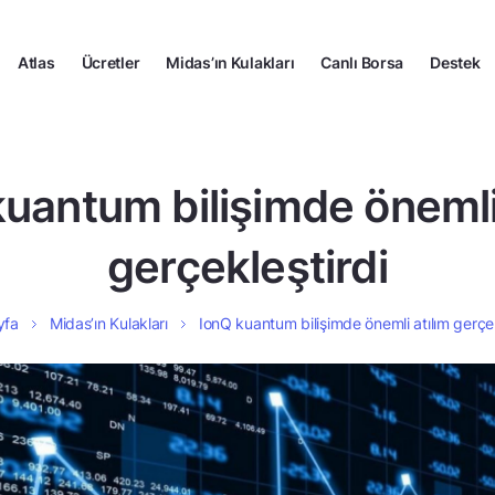
Atlas
Ücretler
Midas’ın Kulakları
Canlı Borsa
Destek
uantum bilişimde önemli
gerçekleştirdi
yfa
Midas’ın Kulakları
IonQ kuantum bilişimde önemli atılım gerçek