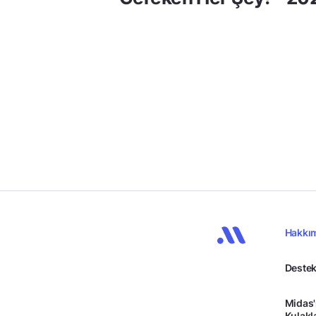
Hakkı
Destek
Midas'
Kulakl