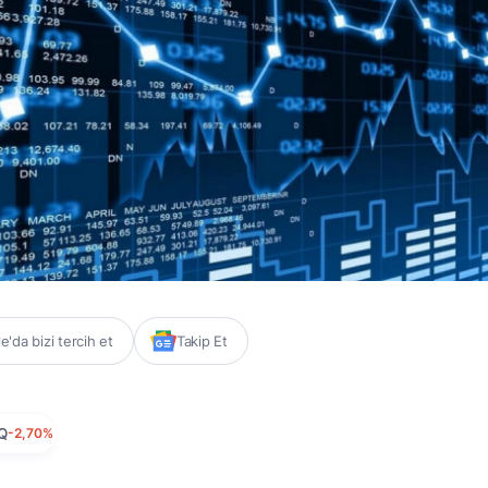
'da bizi tercih et
Takip Et
Q
-2,70%