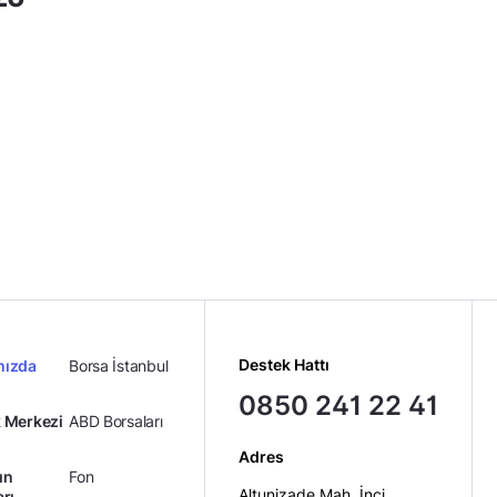
Destek Hattı
mızda
Borsa İstanbul
0850 241 22 41
 Merkezi
ABD Borsaları
Adres
ın
Fon
Altunizade Mah. İnci
arı