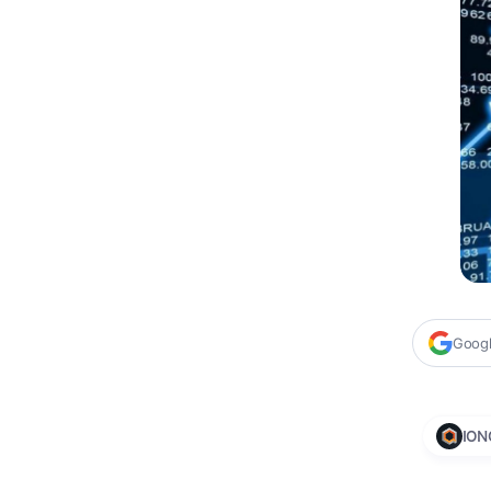
Google
ION