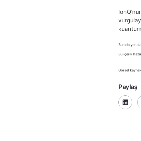
IonQ’nun
vurgulay
kuantum 
Burada yer ala
Bu içerik hazı
Görsel kaynak
Paylaş