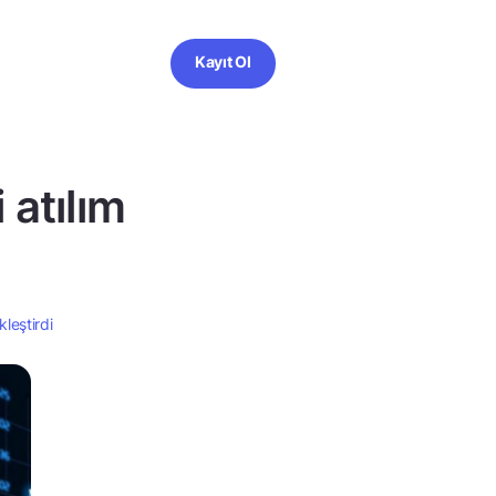
Kayıt Ol
 atılım
leştirdi