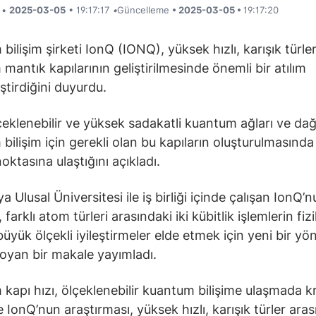
i •
2025-03-05
• 19:17:17
•
Güncelleme
• 2025-03-05 •
19:17:20
ilişim şirketi IonQ (IONQ), yüksek hızlı, karışık türler
mantık kapılarının geliştirilmesinde önemli bir atılım
ştirdiğini duyurdu.
çeklenebilir ve yüksek sadakatli kuantum ağları ve dağ
bilişim için gerekli olan bu kapıların oluşturulmasında 
ktasına ulaştığını açıkladı.
a Ulusal Üniversitesi ile iş birliği içinde çalışan IonQ’n
, farklı atom türleri arasındaki iki kübitlik işlemlerin fiz
büyük ölçekli iyileştirmeler elde etmek için yeni bir y
oyan bir makale yayımladı.
kapı hızı, ölçeklenebilir kuantum bilişime ulaşmada kri
 IonQ’nun araştırması, yüksek hızlı, karışık türler aras