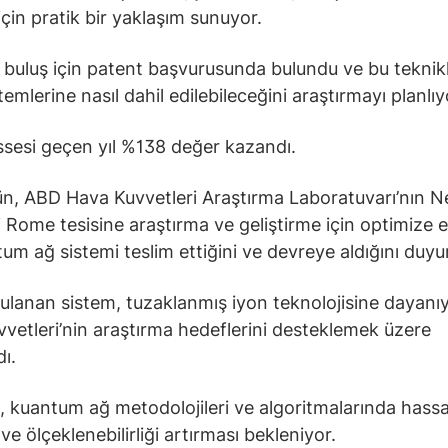
için pratik bir yaklaşım sunuyor.
 buluş için patent başvurusunda bulundu ve bu teknikl
stemlerine nasıl dahil edilebileceğini araştırmayı planlıy
sesi geçen yıl %138 değer kazandı.
ün, ABD Hava Kuvvetleri Araştırma Laboratuvarı’nın 
i Rome tesisine araştırma ve geliştirme için optimize e
tum ağ sistemi teslim ettiğini ve devreye aldığını duyu
ulanan sistem, tuzaklanmış iyon teknolojisine dayanı
vetleri’nin araştırma hedeflerini desteklemek üzere
ı.
, kuantum ağ metodolojileri ve algoritmalarında hassa
ve ölçeklenebilirliği artırması bekleniyor.