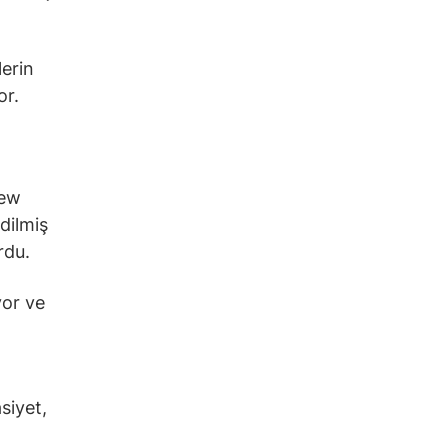
erin
or.
New
dilmiş
rdu.
yor ve
siyet,