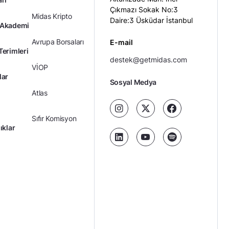
Çıkmazı Sokak No:3
Midas Kripto
Daire:3 Üsküdar İstanbul
 Akademi
Avrupa Borsaları
E-mail
Terimleri
destek@getmidas.com
VİOP
lar
Sosyal Medya
Atlas
Sıfır Komisyon
ıklar
Kredili Yatırım
Ücretler
Kariyer