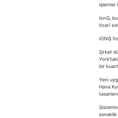
işlemler 
IonQ, bu
ticari si
IONQ his
Şirket d
York’tak
bir kuan
Yeni uyg
Hava Kuv
tasarland
Sistemin
esneklik 