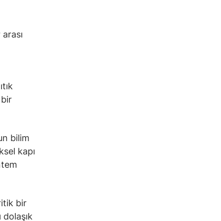
 arası
ıtık
bir
un bilim
iksel kapı
öntem
tik bir
ı dolaşık