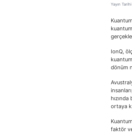
Yayın Tarih
Kuantum b
kuantum 
gerçekle
IonQ, öl
kuantum 
dönüm no
Avustraly
insanları
hızında 
ortaya k
Kuantum 
faktör ve