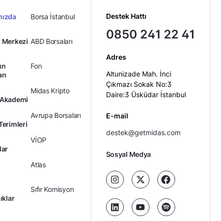
Destek Hattı
mızda
Borsa İstanbul
0850 241 22 41
 Merkezi
ABD Borsaları
Adres
ın
Fon
Altunizade Mah. İnci
arı
Çıkmazı Sokak No:3
Midas Kripto
Daire:3 Üsküdar İstanbul
 Akademi
Avrupa Borsaları
E-mail
Terimleri
destek@getmidas.com
VİOP
lar
Sosyal Medya
Atlas
Sıfır Komisyon
ıklar
Kredili Yatırım