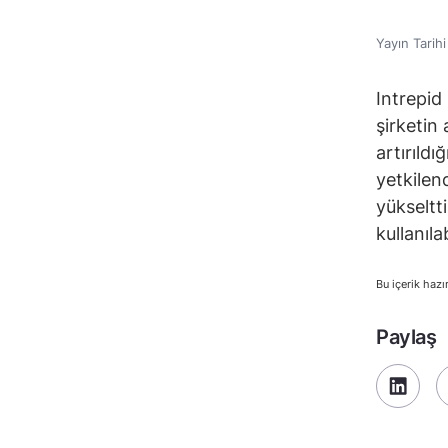
Yayın Tarih
Intrepid
şirketin 
artırıldı
yetkilen
yükseltt
kullanıla
Bu içerik hazı
Paylaş