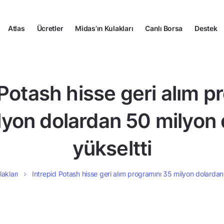
Atlas
Ücretler
Midas’ın Kulakları
Canlı Borsa
Destek
 Potash hisse geri alım p
lyon dolardan 50 milyon 
yükseltti
lakları
Intrepid Potash hisse geri alım programını 35 milyon dolardan