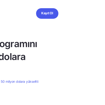
Kayıt Ol
rogramını
dolara
 50 milyon dolara yükseltti