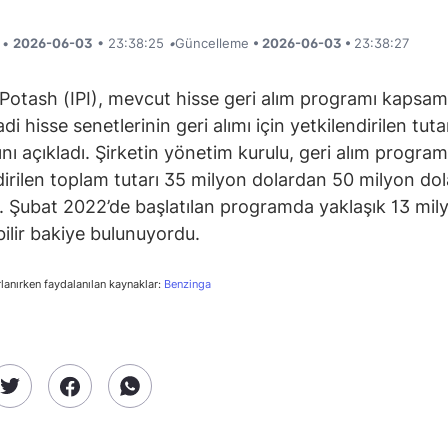
i •
2026-06-03
• 23:38:25
•
Güncelleme
• 2026-06-03 •
23:38:27
 Potash (IPI), mevcut hisse geri alım programı kapsa
adi hisse senetlerinin geri alımı için yetkilendirilen tuta
ğını açıkladı. Şirketin yönetim kurulu, geri alım programı
dirilen toplam tutarı 35 milyon dolardan 50 milyon dol
i. Şubat 2022’de başlatılan programda yaklaşık 13 mil
bilir bakiye bulunuyordu.
rlanırken faydalanılan kaynaklar:
Benzinga