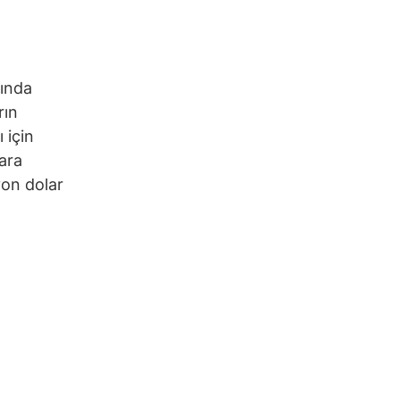
mında
rın
 için
ara
yon dolar