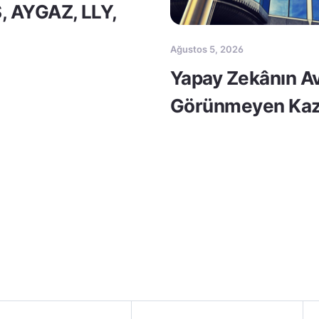
S, AYGAZ, LLY,
Ağustos 5, 2026
Yapay Zekânın Av
Görünmeyen Kaz