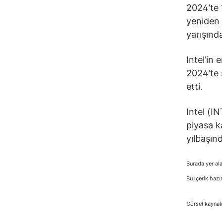
2024’te 
yeniden 
yarışınd
Intel’in 
2024’te 
etti.
Intel (I
piyasa k
yılbaşın
Burada yer ala
Bu içerik hazı
Görsel kaynak