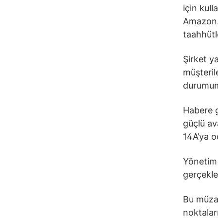
için kull
Amazon.
taahhütl
Şirket y
müşteril
durumumu
Habere g
güçlü av
14A’ya o
Yönetim 
gerçekle
Bu müzak
noktaları