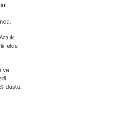
ini
ında.
Aralık
lir elde
i ve
edi
% düştü.