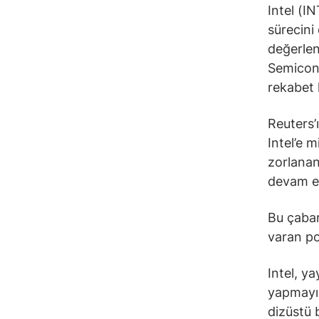
Intel (I
sürecini
değerlen
Semicon
rekabet 
Reuters’
Intel’e 
zorlanan
devam e
Bu çaban
varan po
Intel, y
yapmayı 
dizüstü 