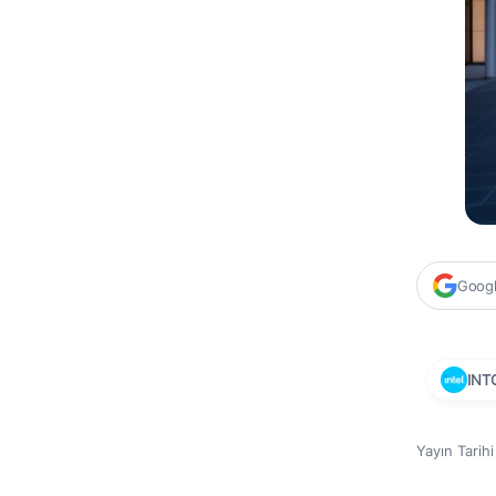
Google
INT
Yayın Tarih