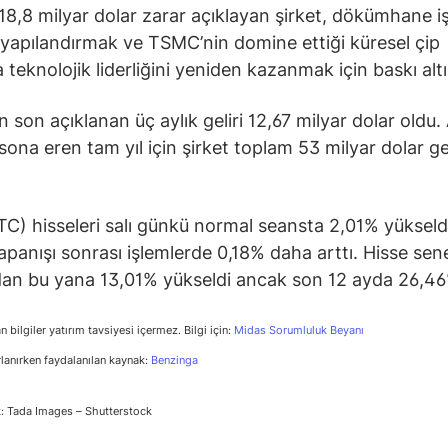
18,8 milyar dolar zarar açıklayan şirket, dökümhane iş
yapılandırmak ve TSMC’nin domine ettiği küresel çip
a teknolojik liderliğini yeniden kazanmak için baskı alt
en son açıklanan üç aylık geliri 12,67 milyar dolar oldu. 
sona eren tam yıl için şirket toplam 53 milyar dolar ge
NTC) hisseleri salı günkü normal seansta 2,01% yükseld
apanışı sonrası işlemlerde 0,18% daha arttı. Hisse sen
dan bu yana 13,01% yükseldi ancak son 12 ayda 26,46
n bilgiler yatırım tavsiyesi içermez. Bilgi için:
Midas Sorumluluk Beyanı
rlanırken faydalanılan kaynak:
Benzinga
: Tada Images – Shutterstock