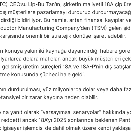
NTC) CEO’su Lip-Bu Tan’ın, şirketin maliyetli 18A çip ür
 dış müşterilere pazarlamayı durdurup durdurmayacağ
dirdiği bildiriliyor. Bu hamle, artan finansal kayıplar 
ductor Manufacturing Company’den (TSM) gelen şidd
karşısında önemli bir stratejik dönüşe işaret edebilir.
ın konuya yakın iki kaynağa dayandırdığı habere göre
milyarlarca dolara mal olan ancak büyük müşterileri ç
 gelişmiş üretim süreçleri 18A ve 18A-P’nin dış satışla
tme konusunda şüpheci hale geldi.
ın durdurulması, yüz milyonlarca dolar veya daha faz
tansiyel bir zarar kaydına neden olabilir.
ayına yanıt olarak “varsayımsal senaryolar” hakkında 
reddetti ancak 18A’yı 2025 sonlarında beklenen Pan
bilgisayar işlemcisi de dahil olmak üzere kendi yaklaşan