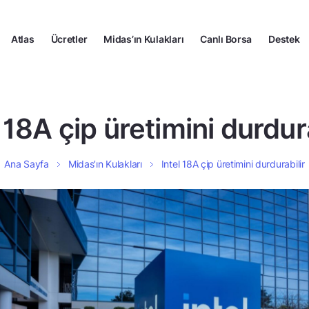
Atlas
Ücretler
Midas’ın Kulakları
Canlı Borsa
Destek
l 18A çip üretimini durdura
Ana Sayfa
Midas’ın Kulakları
Intel 18A çip üretimini durdurabilir