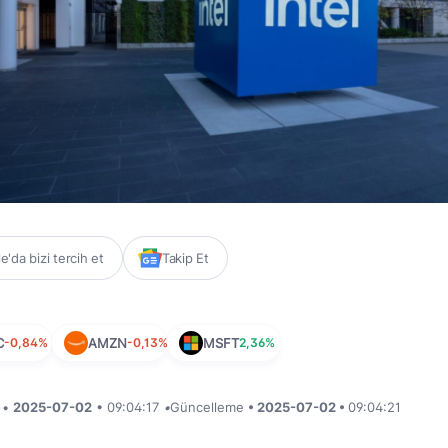
'da bizi tercih et
Takip Et
C
-0,84%
AMZN
-0,13%
MSFT
2,36%
i •
2025-07-02
• 09:04:17
•
Güncelleme
• 2025-07-02 •
09:04:21