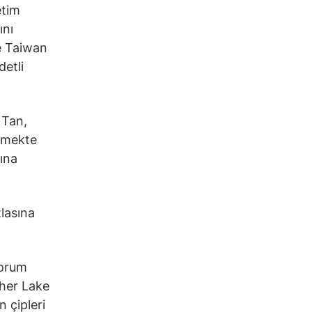
etim
ını
ve Taiwan
etli
 Tan,
ekmekte
rına
lasına
yorum
ther Lake
 çipleri