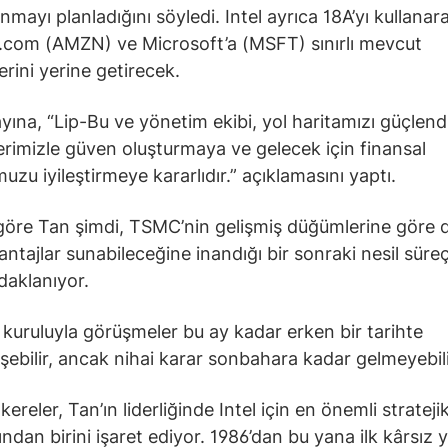
anmayı planladığını söyledi. Intel ayrıca 18A’yı kullanar
com (AMZN) ve Microsoft’a (MSFT) sınırlı mevcut
erini yerine getirecek.
ayına, “Lip-Bu ve yönetim ekibi, yol haritamızı güçlen
erimizle güven oluşturmaya ve gelecek için finansal
zu iyileştirmeye kararlıdır.” açıklamasını yaptı.
öre Tan şimdi, TSMC’nin gelişmiş düğümlerine göre 
antajlar sunabileceğine inandığı bir sonraki nesil süre
daklanıyor.
kuruluyla görüşmeler bu ay kadar erken bir tarihte
şebilir, ancak nihai karar sonbahara kadar gelmeyebili
ereler, Tan’ın liderliğinde Intel için en önemli strate
ndan birini işaret ediyor. 1986’dan bu yana ilk kârsız yı