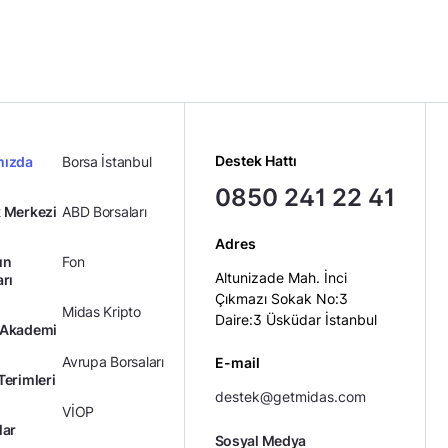
Destek Hattı
mızda
Borsa İstanbul
0850 241 22 41
 Merkezi
ABD Borsaları
Adres
ın
Fon
Altunizade Mah. İnci
arı
Çıkmazı Sokak No:3
Midas Kripto
Daire:3 Üsküdar İstanbul
 Akademi
Avrupa Borsaları
E-mail
Terimleri
destek@getmidas.com
VİOP
lar
Sosyal Medya