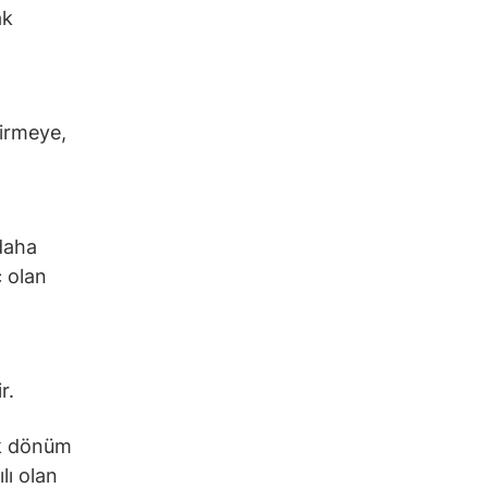
ak
dirmeye,
daha
ç olan
r.
jik dönüm
lı olan