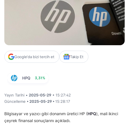
Google'da bizi tercih et
Takip Et
HPQ
3,31%
Yayın Tarihi •
2025-05-29
• 15:27:42
Güncelleme
• 2025-05-29 •
15:28:17
Bilgisayar ve yazıcı gibi donanım üretici HP (
HPQ
), mali ikinci
çeyrek finansal sonuçlarını açıkladı.