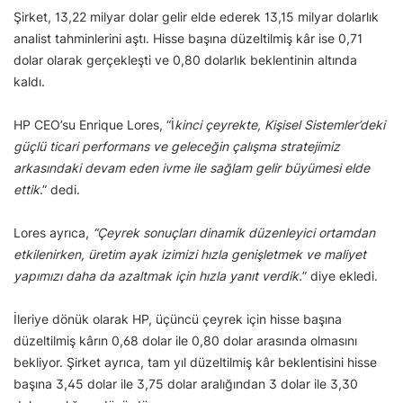
Şirket, 13,22 milyar dolar gelir elde ederek 13,15 milyar dolarlık
analist tahminlerini aştı. Hisse başına düzeltilmiş kâr ise 0,71
dolar olarak gerçekleşti ve 0,80 dolarlık beklentinin altında
kaldı.
HP CEO’su Enrique Lores, “İ
kinci çeyrekte, Kişisel Sistemler’deki
güçlü ticari performans ve geleceğin çalışma stratejimiz
arkasındaki devam eden ivme ile sağlam gelir büyümesi elde
ettik
.” dedi.
Lores ayrıca,
“Çeyrek sonuçları dinamik düzenleyici ortamdan
etkilenirken, üretim ayak izimizi hızla genişletmek ve maliyet
yapımızı daha da azaltmak için hızla yanıt verdik.
” diye ekledi.
İleriye dönük olarak HP, üçüncü çeyrek için hisse başına
düzeltilmiş kârın 0,68 dolar ile 0,80 dolar arasında olmasını
bekliyor. Şirket ayrıca, tam yıl düzeltilmiş kâr beklentisini hisse
başına 3,45 dolar ile 3,75 dolar aralığından 3 dolar ile 3,30