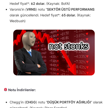
Hedef fiyat*:
62 dolar.
(Kaynak: BofA)
Varonis’in (
VRNS
) notu “
SEKTÖR ÜSTÜ PERFORMANS
olarak güncellendi. Hedef fiyat*:
65 dolar.
(Kaynak:
Wedbush)
Notu İndirilenler:
Chegg’in (
CHGG
) notu “
DÜŞÜK PORTFÖY AĞIRLIĞI
” olarak
güncellendi. (Kaynak: Piper Sandler)