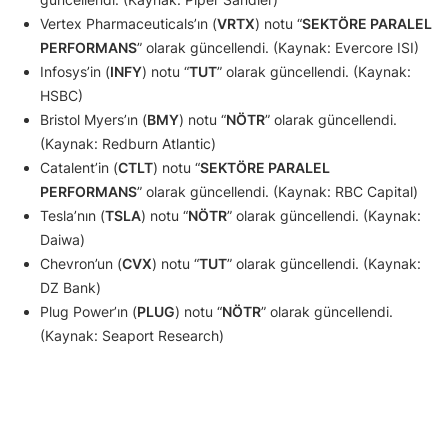
Vertex Pharmaceuticals’ın (
VRTX
) notu “
SEKTÖRE PARALEL
PERFORMANS
” olarak güncellendi. (Kaynak: Evercore ISI)
Infosys’in (
INFY
) notu “
TUT
” olarak güncellendi. (Kaynak:
HSBC)
Bristol Myers’ın (
BMY
) notu “
NÖTR
” olarak güncellendi.
(Kaynak: Redburn Atlantic)
Catalent’in (
CTLT
) notu “
SEKTÖRE PARALEL
PERFORMANS
” olarak güncellendi. (Kaynak: RBC Capital)
Tesla’nın (
TSLA
) notu “
NÖTR
” olarak güncellendi. (Kaynak:
Daiwa)
Chevron’un (
CVX
) notu “
TUT
” olarak güncellendi. (Kaynak:
DZ Bank)
Plug Power’ın (
PLUG
) notu “
NÖTR
” olarak güncellendi.
(Kaynak: Seaport Research)