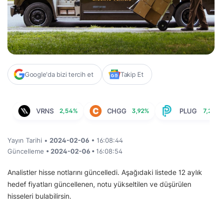
Google'da bizi tercih et
Takip Et
VRNS
2,54%
CHGG
3,92%
PLUG
7,20%
Yayın Tarihi •
2024-02-06
• 16:08:44
Güncelleme
• 2024-02-06 •
16:08:54
Analistler hisse notlarını güncelledi. Aşağıdaki listede 12 aylık
hedef fiyatları güncellenen, notu yükseltilen ve düşürülen
hisseleri bulabilirsin.