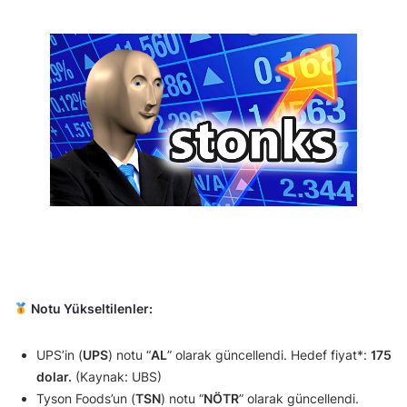
Notu Yükseltilenler:
UPS’in (
UPS
) notu “
AL
” olarak güncellendi. Hedef fiyat*:
175
dolar.
(Kaynak: UBS)
Tyson Foods’un (
TSN
) notu “
NÖTR
” olarak güncellendi.