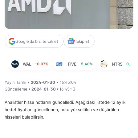
Google'da bizi tercih et
Takip Et
WAL
-0,07%
FIVE
5,40%
NTRS
0,61%
Yayın Tarihi •
2024-01-30
• 16:45:04
Güncelleme
• 2024-01-30 •
16:45:13
Analistler hisse notlarını güncelledi. Aşağıdaki listede 12 aylık
hedef fiyatları güncellenen, notu yükseltilen ve düşürülen
hisseleri bulabilirsin.