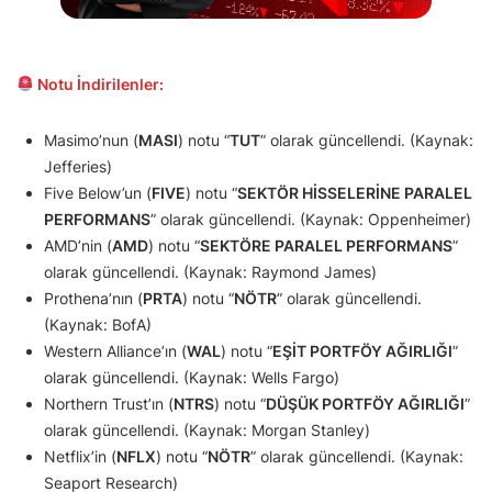
Notu İndirilenler:
Masimo’nun (
MASI
) notu “
TUT
” olarak güncellendi. (Kaynak:
Jefferies)
Five Below’un (
FIVE
) notu “
SEKTÖR HİSSELERİNE PARALEL
PERFORMANS
” olarak güncellendi. (Kaynak: Oppenheimer)
AMD’nin (
AMD
) notu “
SEKTÖRE PARALEL PERFORMANS
”
olarak güncellendi. (Kaynak: Raymond James)
Prothena’nın (
PRTA
) notu “
NÖTR
” olarak güncellendi.
(Kaynak: BofA)
Western Alliance’ın (
WAL
) notu “
EŞİT PORTFÖY AĞIRLIĞI
”
olarak güncellendi. (Kaynak: Wells Fargo)
Northern Trust’ın (
NTRS
) notu “
DÜŞÜK PORTFÖY AĞIRLIĞI
”
olarak güncellendi. (Kaynak: Morgan Stanley)
Netflix’in (
NFLX
) notu “
NÖTR
” olarak güncellendi. (Kaynak:
Seaport Research)