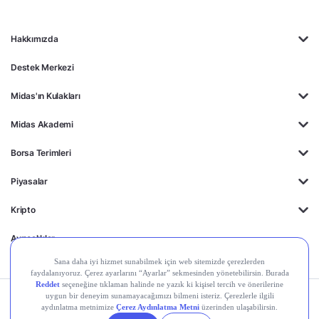
Hakkımızda
Destek Merkezi
Midas'ın Kulakları
Midas Akademi
Borsa Terimleri
Piyasalar
Kripto
Ayrıcalıklar
Kişisel Verilerin
Gizlilik
Yasal
Çerez
Korunması
Politikası
Duyurular
Ayarları