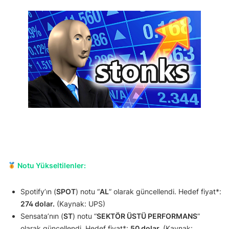
Notu Yükseltilenler:
Spotify’ın (
SPOT
) notu “
AL
” olarak güncellendi. Hedef fiyat*:
274 dolar.
(Kaynak: UPS)
Sensata’nın (
ST
) notu “
SEKTÖR ÜSTÜ PERFORMANS
”
olarak güncellendi. Hedef fiyat*:
50 dolar.
(Kaynak: