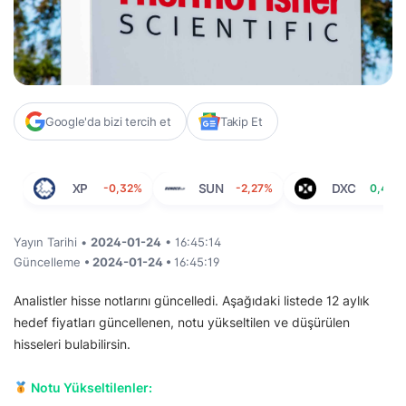
Google'da bizi tercih et
Takip Et
XP
-0,32%
SUN
-2,27%
DXC
0,46%
Yayın Tarihi •
2024-01-24
• 16:45:14
Güncelleme
• 2024-01-24 •
16:45:19
Analistler hisse notlarını güncelledi. Aşağıdaki listede 12 aylık
hedef fiyatları güncellenen, notu yükseltilen ve düşürülen
hisseleri bulabilirsin.
Notu Yükseltilenler: