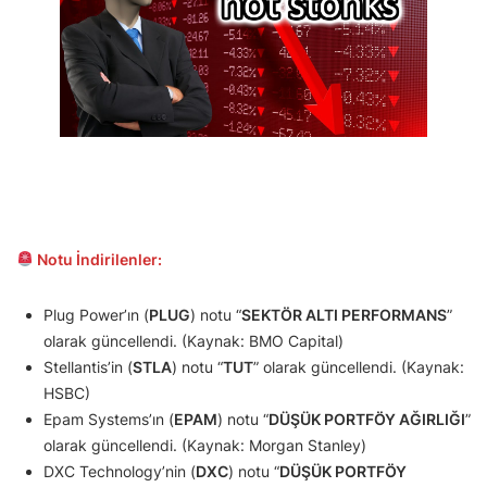
Notu İndirilenler:
Plug Power’ın (
PLUG
) notu “
SEKTÖR ALTI PERFORMANS
”
olarak güncellendi. (Kaynak: BMO Capital)
Stellantis’in (
STLA
) notu “
TUT
” olarak güncellendi. (Kaynak:
HSBC)
Epam Systems’ın (
EPAM
) notu “
DÜŞÜK PORTFÖY AĞIRLIĞI
”
olarak güncellendi. (Kaynak: Morgan Stanley)
DXC Technology’nin (
DXC
) notu “
DÜŞÜK PORTFÖY