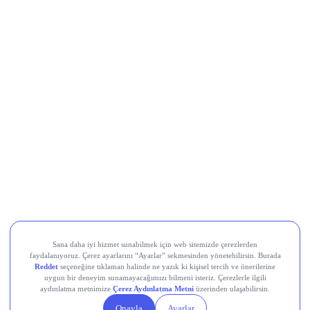
Al Sinyali Veren Hisseler
Koç Holding (KCHOL)
Odine Solutions (ODINE)
Ral Yatırım Holding (RALYH)
Europower Enerji ve Otomasyon (EUPWR)
Kardemir Karabük Demir Çelik Sanayi ve Ticaret (KRDMD)
Aksa Akrilik Kimya Sanayii (AKSA)
Teknik Analiz Nedir?