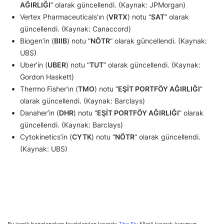
AĞIRLIĞI
” olarak güncellendi. (Kaynak: JPMorgan)
Vertex Pharmaceuticals’ın (
VRTX
) notu “
SAT
” olarak
güncellendi. (Kaynak: Canaccord)
Biogen’in (
BIIB
) notu “
NÖTR
” olarak güncellendi. (Kaynak:
UBS)
Uber’in (
UBER
) notu “
TUT
” olarak güncellendi. (Kaynak:
Gordon Haskett)
Thermo Fisher’ın (
TMO
) notu “
EŞİT PORTFÖY AĞIRLIĞI
”
olarak güncellendi. (Kaynak: Barclays)
Danaher’in (
DHR
) notu “
EŞİT PORTFÖY AĞIRLIĞI
” olarak
güncellendi. (Kaynak: Barclays)
Cytokinetics’in (
CYTK
) notu “
NÖTR
” olarak güncellendi.
(Kaynak: UBS)
Bu içerik hazırlanırken faydalanılan kaynak:
The Fly
*İlgili kaynak kurumun