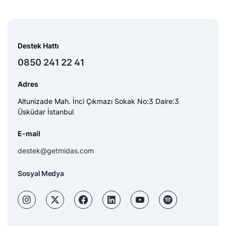
Destek Hattı
0850 241 22 41
Adres
Altunizade Mah. İnci Çıkmazı Sokak No:3 Daire:3
Üsküdar İstanbul
E-mail
destek@getmidas.com
Sosyal Medya