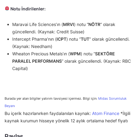
Notu İndirilenler:
Maravai Life Sciences’ın (
MRVI
) notu “
NÖTR
” olarak
güncellendi. (Kaynak: Credit Suisse)
Intercept Pharma’nın (
ICPT
) notu “
TUT
” olarak güncellendi.
(Kaynak: Needham)
Wheaton Precious Metals’ın (
WPM
) notu “
SEKTÖRE
PARALEL PERFORMANS
” olarak güncellendi. (Kaynak: RBC
Capital)
Burada yer alan bilgiler yatırım tavsiyesi içermez. Bilgi için:
Midas Sorumluluk
Beyanı
Bu içerik hazırlanırken faydalanılan kaynak:
Atom Finance
*İlgili
kaynak kurumun hisseye yönelik 12 aylık ortalama hedef fiyatı
Paylaş