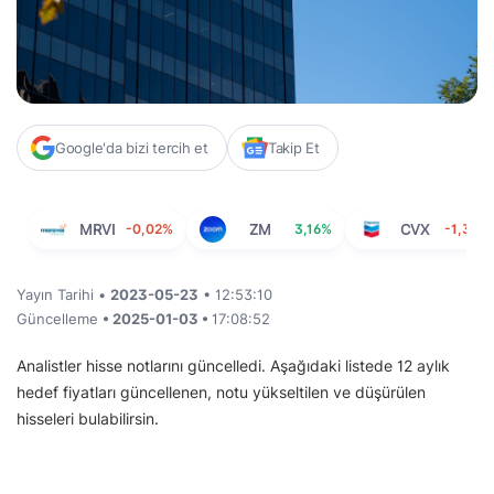
Google'da bizi tercih et
Takip Et
MRVI
-0,02%
ZM
3,16%
CVX
-1,38%
Yayın Tarihi •
2023-05-23
• 12:53:10
Güncelleme
• 2025-01-03 •
17:08:52
Analistler hisse notlarını güncelledi. Aşağıdaki listede 12 aylık
hedef fiyatları güncellenen, notu yükseltilen ve düşürülen
hisseleri bulabilirsin.