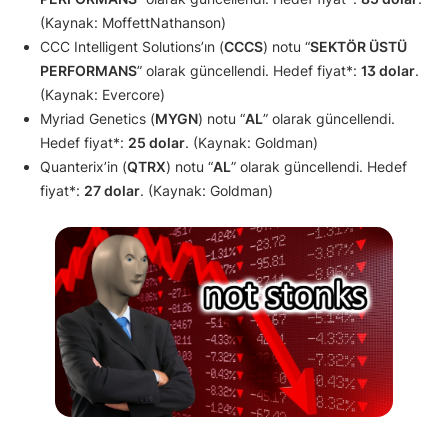
(Kaynak: MoffettNathanson)
CCC Intelligent Solutions’ın (
CCCS
) notu “
SEKTÖR ÜSTÜ
PERFORMANS
” olarak güncellendi. Hedef fiyat*:
13 dolar
.
(Kaynak: Evercore)
Myriad Genetics (
MYGN
) notu “
AL
” olarak güncellendi.
Hedef fiyat*:
25 dolar
. (Kaynak: Goldman)
Quanterix’in (
QTRX
) notu “
AL
” olarak güncellendi. Hedef
fiyat*:
27 dolar
. (Kaynak: Goldman)