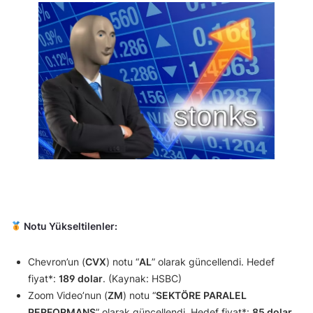
Notu Yükseltilenler:
Chevron’un (
CVX
) notu “
AL
” olarak güncellendi. Hedef
fiyat*:
189 dolar
. (Kaynak: HSBC)
Zoom Video’nun (
ZM
) notu “
SEKTÖRE PARALEL
PERFORMANS
” olarak güncellendi. Hedef fiyat*:
85 dolar
.