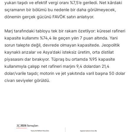
yukarı taşıdı ve efektif vergi oranı %7,5’e geriledi. Net kârdaki
sıçramanın bir bölümü bu nedenle bir daha görülmeyecek,
dönemin gerçek gücünü FAVÖK satırı anlatıyor.
Marj tarafındaki tabloyu tek bir rakam özetliyor: küresel rafineri
kapasite kullanımı %74,4 ile geçen yılın 7 puan altında. Yani
sorun talepte değil, devrede olmayan kapasitede. Jeopolitik
kaynaklı arızalar ve Asya’daki isteksiz üretim, orta distilat
piyasasını dar bırakıyor. Tüpraş bu ortamda %95 kapasite
kullanımıyla çalışıp net rafineri marjını 9,4 dolardan 21,4
dolar/varile taşıdı; motorin ve jet yakıtında varil başına 50 dolar
civarı seviyeler görüldü.