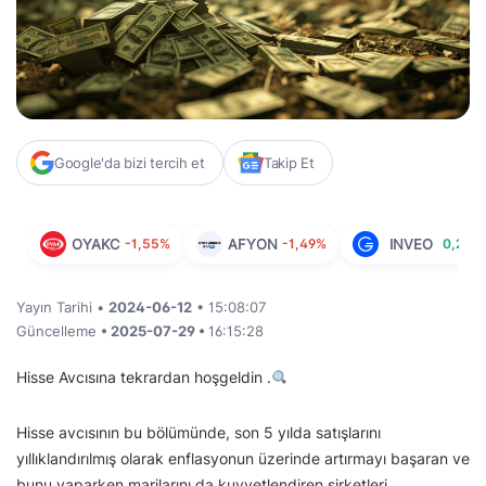
Google'da bizi tercih et
Takip Et
OYAKC
-1,55%
AFYON
-1,49%
INVEO
0,28%
Yayın Tarihi •
2024-06-12
• 15:08:07
Güncelleme
• 2025-07-29 •
16:15:28
Hisse Avcısına tekrardan hoşgeldin .
Hisse avcısının bu bölümünde, son 5 yılda satışlarını
yıllıklandırılmış olarak enflasyonun üzerinde artırmayı başaran ve
bunu yaparken marjlarını da kuvvetlendiren şirketleri