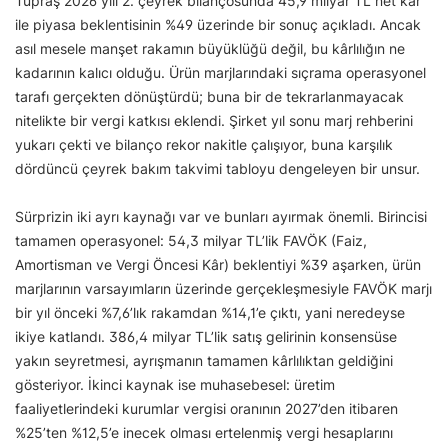
Tüpraş 2026 yılı 2. çeyrek bilançosunda 45,9 milyar TL net kâr
ile piyasa beklentisinin %49 üzerinde bir sonuç açıkladı. Ancak
asıl mesele manşet rakamın büyüklüğü değil, bu kârlılığın ne
kadarının kalıcı olduğu. Ürün marjlarındaki sıçrama operasyonel
tarafı gerçekten dönüştürdü; buna bir de tekrarlanmayacak
nitelikte bir vergi katkısı eklendi. Şirket yıl sonu marj rehberini
yukarı çekti ve bilanço rekor nakitle çalışıyor, buna karşılık
dördüncü çeyrek bakım takvimi tabloyu dengeleyen bir unsur.
Sürprizin iki ayrı kaynağı var ve bunları ayırmak önemli. Birincisi
tamamen operasyonel: 54,3 milyar TL’lik FAVÖK (Faiz,
Amortisman ve Vergi Öncesi Kâr) beklentiyi %39 aşarken, ürün
marjlarının varsayımların üzerinde gerçekleşmesiyle FAVÖK marjı
bir yıl önceki %7,6’lık rakamdan %14,1’e çıktı, yani neredeyse
ikiye katlandı. 386,4 milyar TL’lik satış gelirinin konsensüse
yakın seyretmesi, ayrışmanın tamamen kârlılıktan geldiğini
gösteriyor. İkinci kaynak ise muhasebesel: üretim
faaliyetlerindeki kurumlar vergisi oranının 2027’den itibaren
%25’ten %12,5’e inecek olması ertelenmiş vergi hesaplarını