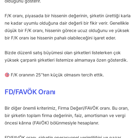
olduğunu gösterir.
F/K oranı, piyasada bir hissenin değerinin, şirketin ürettiği karla
ne kadar uyumlu olduğuna dair değerli bir fikir verir. Genellikle
düşük bir F/K oranı, hissenin görece ucuz olduğunu ve yüksek
bir F/K oranı ise hissenin pahalı olabileceğini işaret eder.
Bizde düzenli satış büyümesi olan şirketleri listelerken çok
yüksek çarpanlı şirketleri listemize almamaya özen gösterdik.
F/K oranının 25’’ten küçük olmasını tercih ettik.
FD/FAVÖK Oranı
Bir diğer önemli kriterimiz, Firma Değeri/FAVÖK oranı. Bu oran,
bir şirketin toplam firma değerinin, faiz, amortisman ve vergi
öncesi kârına (FAVÖK) bölünmesiyle hesaplanır.
FD/FAVÖK oranı, şirketin operasyonel verimliliğini ve pazar