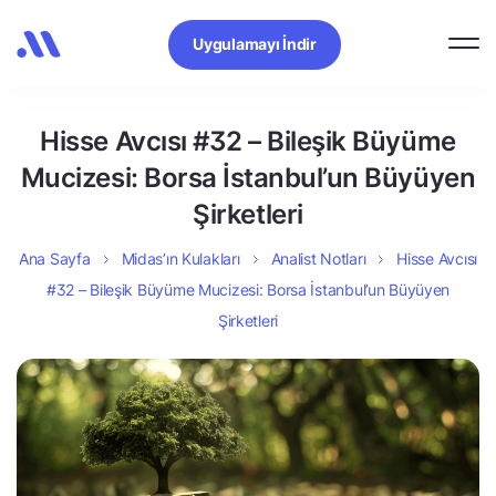
Uygulamayı İndir
Hisse Avcısı #32 – Bileşik Büyüme
Mucizesi: Borsa İstanbul’un Büyüyen
Şirketleri
Ana Sayfa
Midas’ın Kulakları
Analist Notları
Hisse Avcısı
#32 – Bileşik Büyüme Mucizesi: Borsa İstanbul’un Büyüyen
Şirketleri