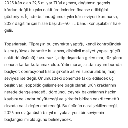
2025 kârı olan 29,5 milyar TL’yi aşması, dağıtımın geçmiş
kârdan değil bu yılın nakit üretiminden finanse edildiğini
gösteriyor. İçinde bulunduğumuz yılın kâr seviyesi korunursa,
2027 dağıtımı için hisse başı 35-40 TL bandı konuşulabilir hale
gelir.
Toparlarsak, Tüpraş’ın bu çeyrekte yaptığı, kendi kontrolündeki
kısmı (yüksek kapasite kullanımı, disiplinli maliyet yapısı, güçlü
nakit dönüşümü) kusursuz işletip dışarıdan gelen marj rüzgârını
sonuna kadar kullanmak oldu. Yatırımcı açısından ayrım burada
başlıyor: operasyonel kalite şirkete ait ve sürdürülebilir, marj
seviyesi ise değil. Önümüzdeki dönemde takip edilecek üç
başlık var: jeopolitik gelişmelere bağlı olarak ürün kraklarının
nerede dengeleneceği, dördüncü çeyrek bakımlarının hacim
kaybını ne kadar büyüteceği ve şirketin biriken nakdi temettü
dışında nasıl değerlendireceği. Bu üçünün nasıl şekilleneceği,
2026’nın olağanüstü bir yıl mı yoksa yeni bir seviyenin
başlangıcı mı olduğunu belirleyecek.