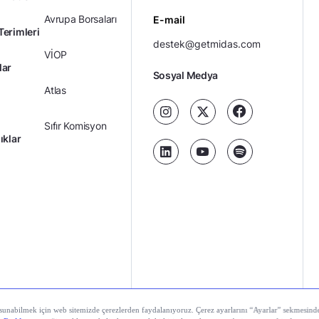
Avrupa Borsaları
E-mail
Terimleri
destek@getmidas.com
VİOP
lar
Sosyal Medya
Atlas
Sıfır Komisyon
ıklar
Kredili Yatırım
Ücretler
Kariyer