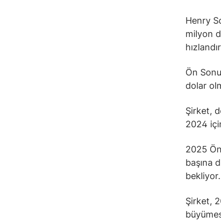
Henry Sc
milyon d
hızlandır
Ön Sonuç
dolar olm
Şirket, 
2024 içi
2025 Öng
başına d
bekliyor.
Şirket, 
büyümes