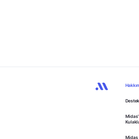
Hakkı
Destek
Midas'
Kulakl
Midas