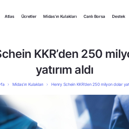
Atlas
Ücretler
Midas’ın Kulakları
Canlı Borsa
Destek
chein KKR’den 250 mily
yatırım aldı
yfa
Midas’ın Kulakları
Henry Schein KKR’den 250 milyon dolar yatı