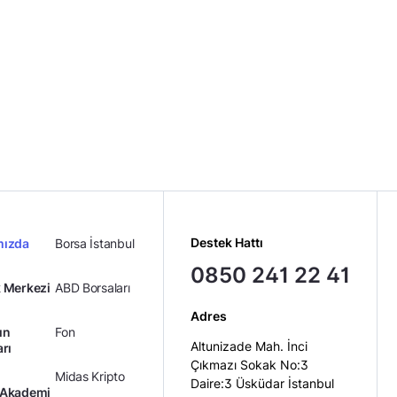
Destek Hattı
mızda
Borsa İstanbul
0850 241 22 41
 Merkezi
ABD Borsaları
Adres
ın
Fon
Altunizade Mah. İnci
arı
Çıkmazı Sokak No:3
Midas Kripto
Daire:3 Üsküdar İstanbul
 Akademi