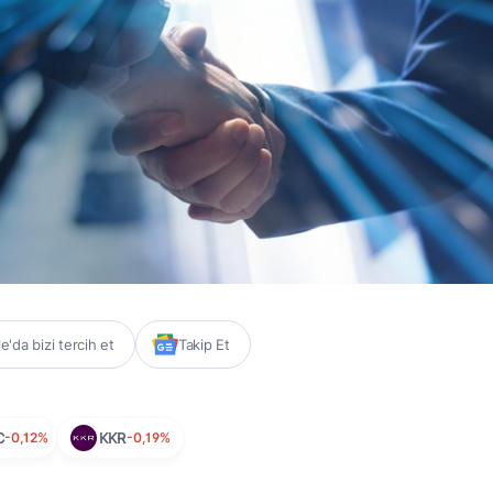
'da bizi tercih et
Takip Et
C
-0,12%
KKR
-0,19%