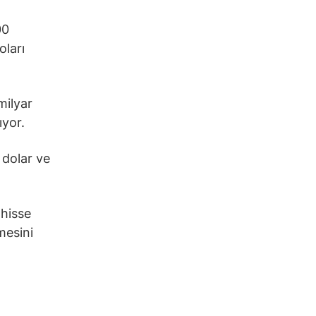
00
oları
milyar
ıyor.
 dolar ve
hisse
mesini