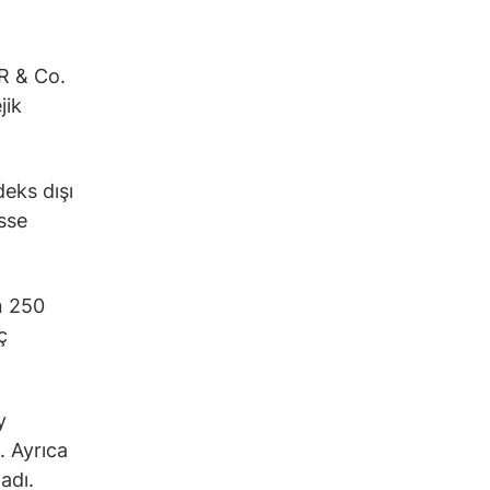
KR & Co.
jik
deks dışı
isse
n 250
ç
y
. Ayrıca
adı.