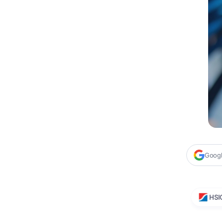
Google
HSI