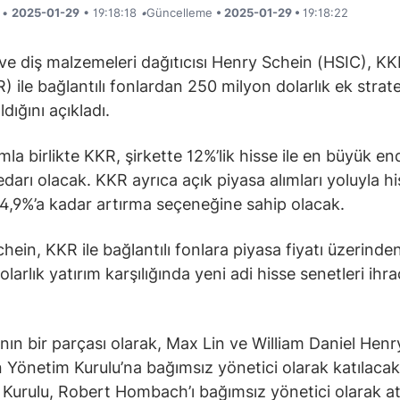
i •
2025-01-29
• 19:18:18
•
Güncelleme
• 2025-01-29 •
19:18:22
ve diş malzemeleri dağıtıcısı Henry Schein (HSIC), K
) ile bağlantılı fonlardan 250 milyon dolarlık ek strate
ldığını açıkladı.
mla birlikte KKR, şirkette 12%’lik hisse ile en büyük en
edarı olacak. KKR ayrıca açık piyasa alımları yoluyla h
14,9%’a kadar artırma seçeneğine sahip olacak.
hein, KKR ile bağlantılı fonlara piyasa fiyatı üzerinde
larlık yatırım karşılığında yeni adi hisse senetleri ihra
ın bir parçası olarak, Max Lin ve William Daniel Henr
n Yönetim Kurulu’na bağımsız yönetici olarak katılacak
Kurulu, Robert Hombach’ı bağımsız yönetici olarak at