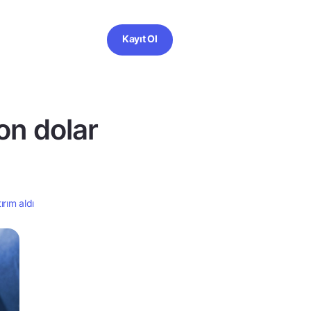
Kayıt Ol
on dolar
rım aldı