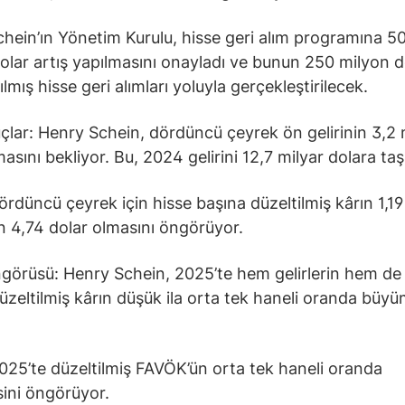
hein’ın Yönetim Kurulu, hisse geri alım programına 5
olar artış yapılmasını onayladı ve bunun 250 milyon d
ılmış hisse geri alımları yoluyla gerçekleştirilecek.
lar: Henry Schein, dördüncü çeyrek ön gelirinin 3,2 
asını bekliyor. Bu, 2024 gelirini 12,7 milyar dolara taş
dördüncü çeyrek için hisse başına düzeltilmiş kârın 1,19
n 4,74 dolar olmasını öngörüyor.
örüsü: Henry Schein, 2025’te hem gelirlerin hem de 
üzeltilmiş kârın düşük ila orta tek haneli oranda büyü
2025’te düzeltilmiş FAVÖK’ün orta tek haneli oranda
ini öngörüyor.