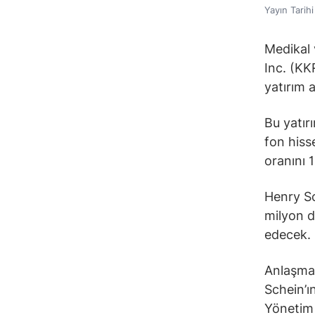
Yayın Tarih
Medikal 
Inc. (KKR
yatırım a
Bu yatırı
fon hiss
oranını 
Henry Sc
milyon do
edecek.
Anlaşman
Schein’ı
Yönetim 