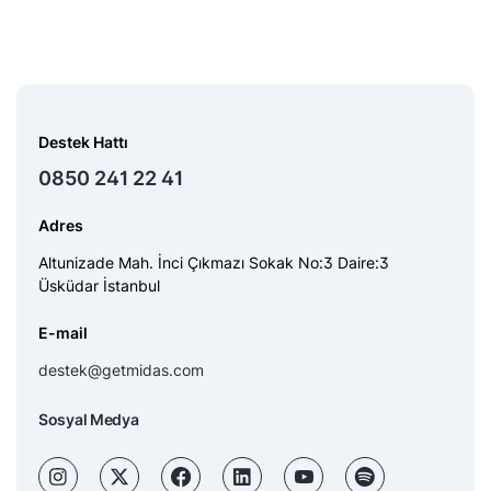
Destek Hattı
0850 241 22 41
Adres
Altunizade Mah. İnci Çıkmazı Sokak No:3 Daire:3
Üsküdar İstanbul
E-mail
destek@getmidas.com
Sosyal Medya