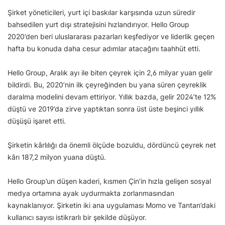
Şirket yöneticileri, yurt içi baskılar karşısında uzun süredir
bahsedilen yurt dışı stratejisini hızlandırıyor. Hello Group
2020’den beri uluslararası pazarları keşfediyor ve liderlik geçen
hafta bu konuda daha cesur adımlar atacağını taahhüt etti.
Hello Group, Aralık ayı ile biten çeyrek için 2,6 milyar yuan gelir
bildirdi. Bu, 2020’nin ilk çeyreğinden bu yana süren çeyreklik
daralma modelini devam ettiriyor. Yıllık bazda, gelir 2024’te 12%
düştü ve 2019’da zirve yaptıktan sonra üst üste beşinci yıllık
düşüşü işaret etti.
Şirketin kârlılığı da önemli ölçüde bozuldu, dördüncü çeyrek net
kârı 187,2 milyon yuana düştü.
Hello Group’un düşen kaderi, kısmen Çin’in hızla gelişen sosyal
medya ortamına ayak uydurmakta zorlanmasından
kaynaklanıyor. Şirketin iki ana uygulaması Momo ve Tantan’daki
kullanıcı sayısı istikrarlı bir şekilde düşüyor.