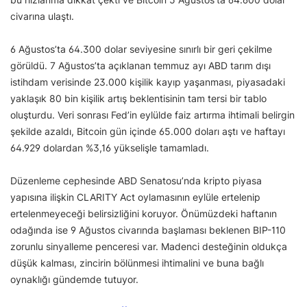
civarına ulaştı.
6 Ağustos’ta 64.300 dolar seviyesine sınırlı bir geri çekilme
görüldü. 7 Ağustos’ta açıklanan temmuz ayı ABD tarım dışı
istihdam verisinde 23.000 kişilik kayıp yaşanması, piyasadaki
yaklaşık 80 bin kişilik artış beklentisinin tam tersi bir tablo
oluşturdu. Veri sonrası Fed’in eylülde faiz artırma ihtimali belirgin
şekilde azaldı, Bitcoin gün içinde 65.000 doları aştı ve haftayı
64.929 dolardan %3,16 yükselişle tamamladı.
Düzenleme cephesinde ABD Senatosu’nda kripto piyasa
yapısına ilişkin CLARITY Act oylamasının eylüle ertelenip
ertelenmeyeceği belirsizliğini koruyor. Önümüzdeki haftanın
odağında ise 9 Ağustos civarında başlaması beklenen BIP-110
zorunlu sinyalleme penceresi var. Madenci desteğinin oldukça
düşük kalması, zincirin bölünmesi ihtimalini ve buna bağlı
oynaklığı gündemde tutuyor.