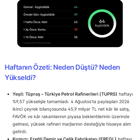
Haftanın Özeti: Neden Düştü? Neden
Yükseldi?
Yeşil:
Tüpraş – Türkiye Petrol Rafinerileri (TUPRS)
haftayı
%9,57 yükselişle tamamladı. 4 Ağustos’ta paylaşılan 2026
ikinci çeyrek bilançosunda 45,9 milyar TL net kâr ile satış,
FAVÖK ve kâr rakamlarının piyasa beklentilerinin üzerinde
gelmesi, yüksek rafineri marjlarının desteğiyle hisseye alım
getirdi.
Kırmızı:
Ereğli Demir ve Çelik Fabrikaları (EREGL)
haftayı