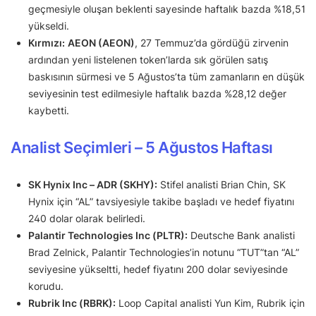
geçmesiyle oluşan beklenti sayesinde haftalık bazda %18,51
yükseldi.
Kırmızı:
AEON (AEON)
, 27 Temmuz’da gördüğü zirvenin
ardından yeni listelenen token’larda sık görülen satış
baskısının sürmesi ve 5 Ağustos’ta tüm zamanların en düşük
seviyesinin test edilmesiyle haftalık bazda %28,12 değer
kaybetti.
Analist Seçimleri – 5 Ağustos Haftası
SK Hynix Inc – ADR (SKHY):
Stifel analisti Brian Chin, SK
Hynix için “AL” tavsiyesiyle takibe başladı ve hedef fiyatını
240 dolar olarak belirledi.
Palantir Technologies Inc (PLTR):
Deutsche Bank analisti
Brad Zelnick, Palantir Technologies’in notunu “TUT”tan “AL”
seviyesine yükseltti, hedef fiyatını 200 dolar seviyesinde
korudu.
Rubrik Inc (RBRK):
Loop Capital analisti Yun Kim, Rubrik için