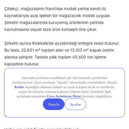
Çitlekçi, mağazalarını franchise modeli yerine kendi öz
kaynaklarıyla açıp işleten bir mağazacılık modeli uygular.
Şirketin mağazalarında kuruyemiş ürünlerinin yerinde
kavrulmasına dayalı taze ürün konsepti öne çıkar.
Şirketin ayrıca Kırıkkale’de ayçekirdeği entegre tesisi bulunur.
Bu tesis, 22.831 m² toplam alan ve 13.103 m² kapalı üretim
alanına sahiptir. Tesiste yıllık toplam 45.600 ton işleme
kapasitesi bulunur.
Çitlekçi, fiziksel mağazalarının yanında citlekci.com.tr üzerinden
e-ticaret faaliyetleri de yürütür.
Çitlekçi Halka Arz Fiyatı Ne Kadar?
Çitlekçi halka arz fiyatı
73,70 TL
olarak açıklandı.