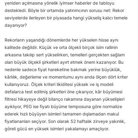
yeniden açılmasına yönelik iyimser haberler de tabloyu
destekledi. Böyle bir ortamda yatırımcının sorusu net: Rekor
seviyelerde ilerleyen bir piyasada hangi yükseliş kalıcı temele
dayanıyor?
Rekorların yaşandığı dönemlerde her yükselen hisse aynı
kalitede değildir. Küçük ve orta ölçekli birçok isim rallinin
arkasına takılıp sert yükselirken, temelleri gerçekten sağlam
olan büyük ölçekli şirketleri ayırt etmek önem kazanıyor. Bu
nedenle sadece fiyat hareketine bakmak yerine büyüklük,
kârlılık, değerleme ve momentumu aynı anda ölçen dört kriter
kullanıyoruz. Ölçek kriteri likiditesi yüksek ve iş modeli
defalarca test edilmiş şirketleri öne çıkarıyor, kâr büyümesi
filtresi hikayeye değil bilanço rakamına dayanan yükselişleri
ayıklıyor, PEG ise fiyatı büyüme temposuna göre normalize
ederek hızlı büyüyen isimleri tamamen dışlamadan makul
fiyatlananları seçiyor. Son olarak 52 haftalık zirveye yakınlık,
göreli gücü en yüksek isimleri yakalamayı amaçlıyor.