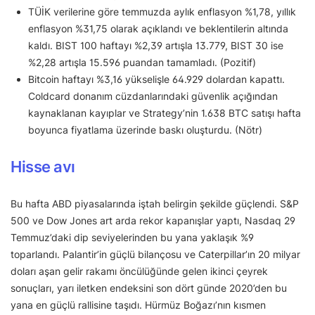
TÜİK verilerine göre temmuzda aylık enflasyon %1,78, yıllık
enflasyon %31,75 olarak açıklandı ve beklentilerin altında
kaldı. BIST 100 haftayı %2,39 artışla 13.779, BIST 30 ise
%2,28 artışla 15.596 puandan tamamladı. (Pozitif)
Bitcoin haftayı %3,16 yükselişle 64.929 dolardan kapattı.
Coldcard donanım cüzdanlarındaki güvenlik açığından
kaynaklanan kayıplar ve Strategy’nin 1.638 BTC satışı hafta
boyunca fiyatlama üzerinde baskı oluşturdu. (Nötr)
Hisse avı
Bu hafta ABD piyasalarında iştah belirgin şekilde güçlendi. S&P
500 ve Dow Jones art arda rekor kapanışlar yaptı, Nasdaq 29
Temmuz’daki dip seviyelerinden bu yana yaklaşık %9
toparlandı. Palantir’in güçlü bilançosu ve Caterpillar’ın 20 milyar
doları aşan gelir rakamı öncülüğünde gelen ikinci çeyrek
sonuçları, yarı iletken endeksini son dört günde 2020’den bu
yana en güçlü rallisine taşıdı. Hürmüz Boğazı’nın kısmen