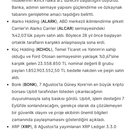
hisselerinin ikincil halka arz sürecini başlattığını duyurdu.
Banka, adımın sermaye yapısını güçlendirme ve özkaynak
tabanını genişletme amacı taşıdığını belirtti.
Alarko Holding (
ALARK
), ABD merkezli iklimlendirme şirketi
Carrier’ın Alarko Carrier (
ALCAR
) sermayesindeki
%42,03’lük payını satın aldı. Böylece 28 yıl önce başlayan
ortaklık tarafların karşılıklı anlaşmasıyla sona erdi.
Koç Holding (
KCHOL
), Temel Ticaret ve Yatırım’ın sahip
olduğu ve Ford Otosan sermayesinin yaklaşık %0,67’sine
karşılık gelen 23.558.850 TL nominal değerli B grubu
payları 1.852.903.552,50 TL bedelle nakden ve peşin satın
aldı.
Bonk (
BONK
), 7 Ağustos’ta Güney Kore’nin en büyük kripto
borsası Upbit tarafından listeden çıkarılacağının
duyurulmasıyla satış baskısı gördü. Upbit, işlem desteğini 7
Eylül’de sonlandıracağını, gerekçe olarak da çözülemeyen
bir güvenlik olayını ve proje ekibinin önemli bilgileri
zamanında paylaşmamasını gösterdiğini açıkladı.
XRP (
XRP
), 8 Ağustos’ta yayımlanan XRP Ledger 3.3.0