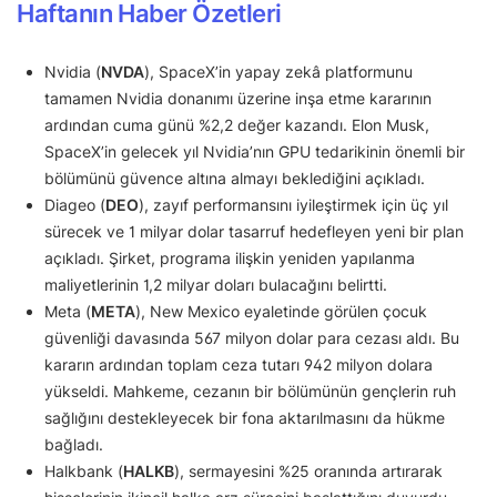
Haftanın Haber Özetleri
Nvidia (
NVDA
), SpaceX’in yapay zekâ platformunu
tamamen Nvidia donanımı üzerine inşa etme kararının
ardından cuma günü %2,2 değer kazandı. Elon Musk,
SpaceX’in gelecek yıl Nvidia’nın GPU tedarikinin önemli bir
bölümünü güvence altına almayı beklediğini açıkladı.
Diageo (
DEO
), zayıf performansını iyileştirmek için üç yıl
sürecek ve 1 milyar dolar tasarruf hedefleyen yeni bir plan
açıkladı. Şirket, programa ilişkin yeniden yapılanma
maliyetlerinin 1,2 milyar doları bulacağını belirtti.
Meta (
META
), New Mexico eyaletinde görülen çocuk
güvenliği davasında 567 milyon dolar para cezası aldı. Bu
kararın ardından toplam ceza tutarı 942 milyon dolara
yükseldi. Mahkeme, cezanın bir bölümünün gençlerin ruh
sağlığını destekleyecek bir fona aktarılmasını da hükme
bağladı.
Halkbank (
HALKB
), sermayesini %25 oranında artırarak