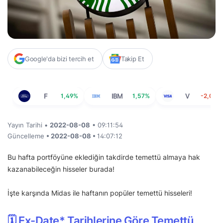
Google'da bizi tercih et
Takip Et
F
1,49%
IBM
1,57%
V
-2,07%
Yayın Tarihi •
2022-08-08
• 09:11:54
Güncelleme
• 2022-08-08 •
14:07:12
Bu hafta portföyüne eklediğin takdirde temettü almaya hak
kazanabileceğin hisseler burada!
İşte karşında Midas ile haftanın popüler temettü hisseleri!
🗓 Ex-Date* Tarihlerine Göre Temettü