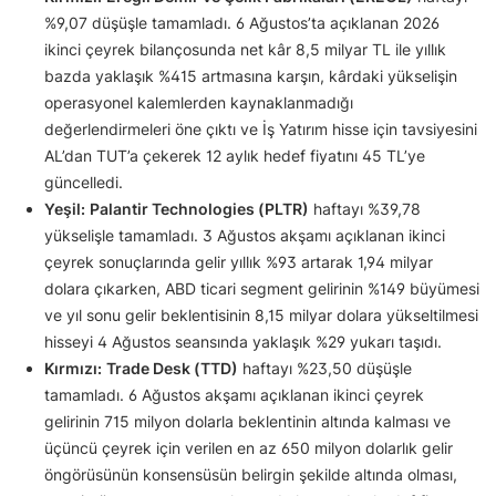
%9,07 düşüşle tamamladı. 6 Ağustos’ta açıklanan 2026
ikinci çeyrek bilançosunda net kâr 8,5 milyar TL ile yıllık
bazda yaklaşık %415 artmasına karşın, kârdaki yükselişin
operasyonel kalemlerden kaynaklanmadığı
değerlendirmeleri öne çıktı ve İş Yatırım hisse için tavsiyesini
AL’dan TUT’a çekerek 12 aylık hedef fiyatını 45 TL’ye
güncelledi.
Yeşil:
Palantir Technologies (PLTR)
haftayı %39,78
yükselişle tamamladı. 3 Ağustos akşamı açıklanan ikinci
çeyrek sonuçlarında gelir yıllık %93 artarak 1,94 milyar
dolara çıkarken, ABD ticari segment gelirinin %149 büyümesi
ve yıl sonu gelir beklentisinin 8,15 milyar dolara yükseltilmesi
hisseyi 4 Ağustos seansında yaklaşık %29 yukarı taşıdı.
Kırmızı:
Trade Desk (TTD)
haftayı %23,50 düşüşle
tamamladı. 6 Ağustos akşamı açıklanan ikinci çeyrek
gelirinin 715 milyon dolarla beklentinin altında kalması ve
üçüncü çeyrek için verilen en az 650 milyon dolarlık gelir
öngörüsünün konsensüsün belirgin şekilde altında olması,