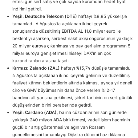
ertesi gün sert satış ve çok sayıda kurumdan hedef fiyat
indirimi getirdi.
Yeşil:
Deutsche Telekom (DTE)
haftayı %8,85 yükselişle
tamamladı. 6 Ağustos’ta açıklanan ikinci çeyrek
sonuçlarında düzeltilmiş EBITDA AL 11,8 milyar euro ile
beklentiyi aşarken, serbest nakit akışı öngörüsünün yaklaşık
20 milyar euroya çıkarılması ve pay geri alım programının 5
milyar euroya genişletilmesi hisseyi DAX’ın en çok
kazandıranları arasına taşıdı.
Kırmızı:
Zalando (ZAL)
haftayı %13,74 düşüşle tamamladı.
4 Ağustos’ta açıklanan ikinci çeyrek gelirinin ve düzeltilmiş
faaliyet kârının beklentilerin altında kalması, ayrıca yıl geneli
ciro ve GMV büyümesinin daha önce verilen %12-17
bandının alt yarısına çekilmesi, şirket tarihinin en sert günlük
düşüşlerinden birini beraberinde getirdi.
Yeşil:
Cardano (ADA)
, balina cüzdanlarının son günlerde
yaklaşık 240 milyon ADA biriktirmesi, vadeli işlem hacminin
güçlü bir artış göstermesi ve ağın van Rossem
güncellemesini tamamlayıp Dijkstra dönemi hazırlıklarına