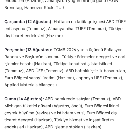
endeksleri (Haziran), Almanya’da yoğun bilanço günü (E.ON,
Brenntag, Hannover Rück, TUI)
Çarşamba (12 Ağustos):
Haftanın en kritik gelişmesi ABD TÜFE
enflasyonu (Temmuz), Almanya nihai TÜFE (Temmuz), Türkiye
dış ticaret endeksleri (Haziran)
Perşembe (13 Ağustos):
TCMB 2026 yılının üçüncü Enflasyon
Raporu ve Başkan’ın sunumu, Türkiye ödemeler dengesi ve cari
işlemler hesabı (Haziran), Türkiye konut satış istatistikleri
(Temmuz), ABD ÜFE (Temmuz), ABD haftalık işsizlik başvuruları,
Euro Bölgesi sanayi üretimi (Haziran), Japonya ÜFE (Temmuz),
Applied Materials bilançosu
Cuma (14 Ağustos):
ABD perakende satışlar (Temmuz), ABD
Michigan tüketici güveni (Ağustos, öncü), Euro Bölgesi ikinci
çeyrek büyüme (revize) ve istihdam verisi, Euro Bölgesi dış
ticaret dengesi (Haziran), Türkiye hizmet ve inşaat üretim
endeksleri (Haziran), ABD işletme stokları (Haziran)