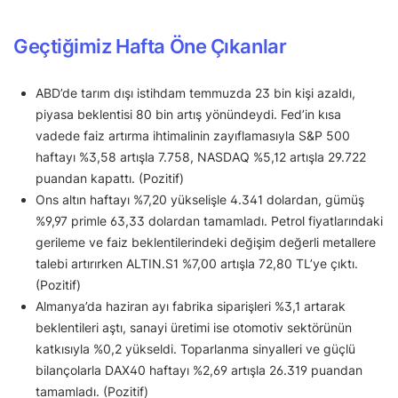
Geçtiğimiz Hafta Öne Çıkanlar
ABD’de tarım dışı istihdam temmuzda 23 bin kişi azaldı,
piyasa beklentisi 80 bin artış yönündeydi. Fed’in kısa
vadede faiz artırma ihtimalinin zayıflamasıyla S&P 500
haftayı %3,58 artışla 7.758, NASDAQ %5,12 artışla 29.722
puandan kapattı. (Pozitif)
Ons altın haftayı %7,20 yükselişle 4.341 dolardan, gümüş
%9,97 primle 63,33 dolardan tamamladı. Petrol fiyatlarındaki
gerileme ve faiz beklentilerindeki değişim değerli metallere
talebi artırırken ALTIN.S1 %7,00 artışla 72,80 TL’ye çıktı.
(Pozitif)
Almanya’da haziran ayı fabrika siparişleri %3,1 artarak
beklentileri aştı, sanayi üretimi ise otomotiv sektörünün
katkısıyla %0,2 yükseldi. Toparlanma sinyalleri ve güçlü
bilançolarla DAX40 haftayı %2,69 artışla 26.319 puandan
tamamladı. (Pozitif)