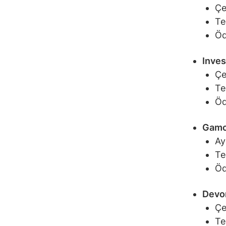
Çe
Te
Öd
Inves
Çe
Te
Öd
Gamco
Ay
Te
Öd
Devon
Çe
Te