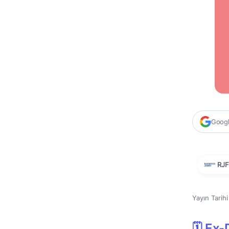
Google
RJF
Yayın Tarih
🗓 Ex-