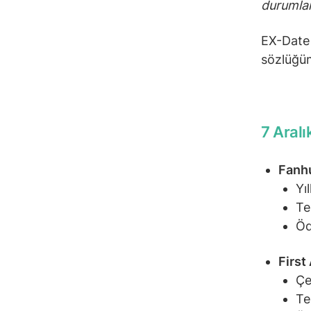
durumlar
EX-Date 
sözlüğüm
7 Aralı
Fanhu
Yı
Te
Öd
First
Çe
Te