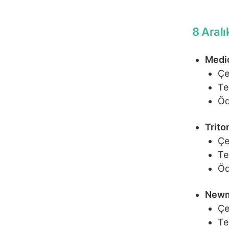
8 Aral
Medic
Çe
Te
Öd
Trito
Çe
Te
Öd
Newm
Çe
Te