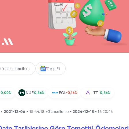
'da bizi tercih et
Takip Et
0,00%
NUE
0,56%
ECL
-0,16%
TT
0,56%
i •
2021-12-06
• 15:44:18
•
Güncelleme
• 2024-12-18 •
16:20:46
Date Tarihlerine Göre Temettü Ödemeler