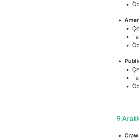
Öd
Ameri
Çe
Te
Öd
Publi
Çe
Te
Öd
9 Aral
Craw