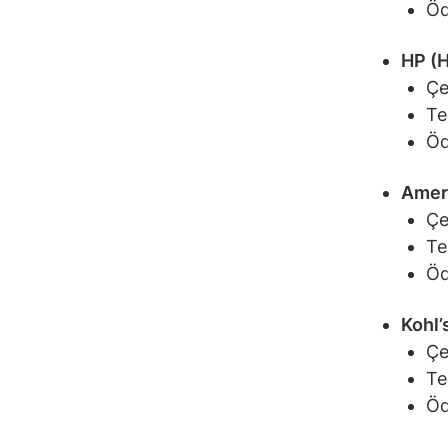
Öd
HP (H
Çe
Te
Öd
Amere
Çe
Te
Öd
Kohl’
Çe
Te
Öd