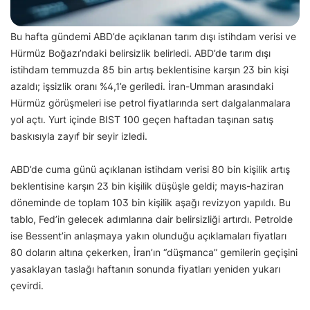
Bu hafta gündemi ABD’de açıklanan tarım dışı istihdam verisi ve
Hürmüz Boğazı’ndaki belirsizlik belirledi. ABD’de tarım dışı
istihdam temmuzda 85 bin artış beklentisine karşın 23 bin kişi
azaldı; işsizlik oranı %4,1’e geriledi. İran-Umman arasındaki
Hürmüz görüşmeleri ise petrol fiyatlarında sert dalgalanmalara
yol açtı. Yurt içinde BIST 100 geçen haftadan taşınan satış
baskısıyla zayıf bir seyir izledi.
ABD’de cuma günü açıklanan istihdam verisi 80 bin kişilik artış
beklentisine karşın 23 bin kişilik düşüşle geldi; mayıs-haziran
döneminde de toplam 103 bin kişilik aşağı revizyon yapıldı. Bu
tablo, Fed’in gelecek adımlarına dair belirsizliği artırdı. Petrolde
ise Bessent’in anlaşmaya yakın olunduğu açıklamaları fiyatları
80 doların altına çekerken, İran’ın “düşmanca” gemilerin geçişini
yasaklayan taslağı haftanın sonunda fiyatları yeniden yukarı
çevirdi.