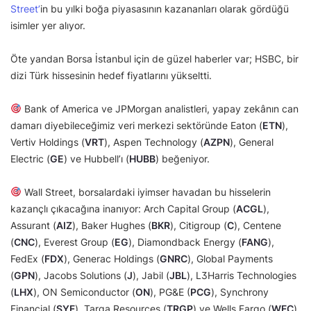
Street’
in bu yılki boğa piyasasının kazananları olarak gördüğü
isimler yer alıyor.
Öte yandan Borsa İstanbul için de güzel haberler var; HSBC, bir
dizi Türk hissesinin hedef fiyatlarını yükseltti.
Bank of America ve JPMorgan analistleri, yapay zekânın can
damarı diyebileceğimiz veri merkezi sektöründe Eaton (
ETN
),
Vertiv Holdings (
VRT
), Aspen Technology (
AZPN
), General
Electric (
GE
) ve Hubbell’ı (
HUBB
) beğeniyor.
Wall Street, borsalardaki iyimser havadan bu hisselerin
kazançlı çıkacağına inanıyor: Arch Capital Group (
ACGL
),
Assurant (
AIZ
), Baker Hughes (
BKR
), Citigroup (
C
), Centene
(
CNC
), Everest Group (
EG
), Diamondback Energy (
FANG
),
FedEx (
FDX
), Generac Holdings (
GNRC
), Global Payments
(
GPN
), Jacobs Solutions (
J
), Jabil (
JBL
), L3Harris Technologies
(
LHX
), ON Semiconductor (
ON
), PG&E (
PCG
), Synchrony
Financial (
SYF
), Targa Resources (
TRGP
) ve Wells Fargo (
WFC
).