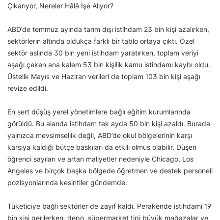
Çıkarıyor, Nereler Hâlâ İşe Alıyor?
ABD’de temmuz ayında tarım dışı istihdam 23 bin kişi azalırken,
sektörlerin altında oldukça farklı bir tablo ortaya çıktı. Özel
sektör aslında 30 bin yeni istihdam yaratırken, toplam veriyi
aşağı çeken ana kalem 53 bin kişilik kamu istihdamı kaybı oldu.
Üstelik Mayıs ve Haziran verileri de toplam 103 bin kişi aşağı
revize edildi.
En sert düşüş yerel yönetimlere bağlı eğitim kurumlarında
görüldü. Bu alanda istihdam tek ayda 50 bin kişi azaldı. Burada
yalnızca mevsimsellik değil, ABD’de okul bölgelerinin karşı
karşıya kaldığı bütçe baskıları da etkili olmuş olabilir. Düşen
öğrenci sayıları ve artan maliyetler nedeniyle Chicago, Los
Angeles ve birçok başka bölgede öğretmen ve destek personeli
pozisyonlarında kesintiler gündemde.
Tüketiciye bağlı sektörler de zayıf kaldı. Perakende istihdamı 19
bin kişi gerilerken, depo, süpermarket tipi büyük mağazalar ve