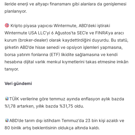
ileride enerji ve altyapı finansmanı gibi alanlara da genişlemesi
planlanıyor.
Kripto piyasa yapıcısı Wintermute, ABD’deki iştiraki
Wintermute USA LLC’yi 6 Ağustos’ta SEC’e ve FINRA’ya aracı
kurum (broker-dealer) olarak kaydettirdiğini duyurdu. Bu statü,
şirketin ABD’de hisse senedi ve opsiyon işlemleri yapmasına,
borsa yatırım fonlarına (ETF) likidite sağlamasına ve kendi
hesabına dijital varlık menkul kıymetlerini takas etmesine imkân
tanıyor.
Veri gündemi
TÜİK verilerine göre temmuz ayında enflasyon aylık bazda
%1,78 artarken, yıllık bazda %31,75 oldu.
ABD’de tarım dışı istihdam Temmuz’da 23 bin kişi azaldı ve
80 binlik artış beklentisinin oldukça altında kaldı.