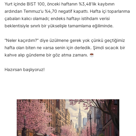
Yurt içinde BIST 100, önceki haftanın %3,48’lik kaybının
ardından Temmuz’u %4,70 negatif kapattı. Hafta içi toparlanma
çabaları kalıcı olamadı; endeks haftayı istihdam verisi
beklentisiyle sınırlı bir yükselişle tamamlama eğiliminde.
“Neler kaçırdım?” diye üzülmene gerek yok çünkü geçtiğimiz
hafta olan biten ne varsa senin için derledik. Şimdi sıcacık bir
kahve alıp gündeme bir göz atma zamanı.
Hazırsan başlıyoruz!