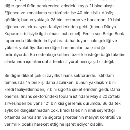
diğer genel ürün perakendecilerindeki kayıp 21 bine ulaştı.
Eğlence ve konaklama sektöründe ise 40 bin kişilik düşüş
görüldü; bunun yaklaşık 26 bini restoran ve barlardan, 10 bini
eğlence ve rekreasyon faaliyetlerinden geldi (bunun Dünya
Kupasının bitişiyle ilgili olması muhtemel). Fed’in son Beige Book
raporunda tüketicilerin fiyatlara daha duyarlı hale geldiği ve
yüksek yakıt fiyatlarının diğer harcamaları baskıladığı
belirtiliyordu. Bu nedenle şirketlerin özellikle isteğe bağlı tüketim
alanlarında işe alımı daha temkinli yürütmesi şaşırtıcı değil.
Bir diğer dikkat çekici zayıflık finans sektöründe. İstihdam
temmuzda 14 bin kişi daha azalırken, bunun yaklaşık 9 bini
kredi faaliyetlerinden, 7 bini sigorta şirketlerinden geldi. Daha
önemlisi finans sektöründeki toplam istihdam Mayıs 2025’teki
zirvesinden bu yana 121 bin kişi gerilemiş durumda. Bu da tek
aylık bir dalgalanmadan çok, kredi talebinin ılımlı seyrettiği
ortamda bankaların ve sigorta şirketlerinin maliyet kontrolü ve
verimlilik odaklı hareket ettiğine işaret ediyor olabilir.