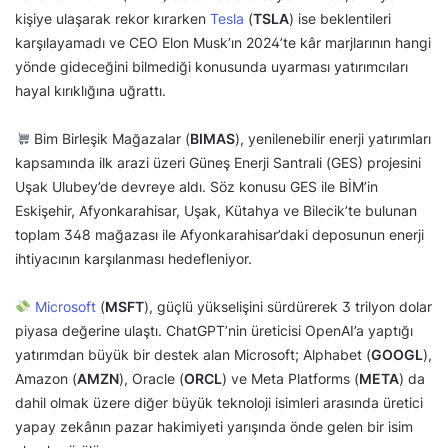
kişiye ulaşarak rekor kırarken
Tesla
(
TSLA
) ise beklentileri
karşılayamadı ve CEO Elon Musk’ın 2024’te kâr marjlarının hangi
yönde gideceğini bilmediği konusunda uyarması yatırımcıları
hayal kırıklığına uğrattı.
Bim Birleşik Mağazalar (
BIMAS
), yenilenebilir enerji yatırımları
kapsamında ilk arazi üzeri Güneş Enerji Santrali (GES) projesini
Uşak Ulubey’de devreye aldı. Söz konusu GES ile BİM’in
Eskişehir, Afyonkarahisar, Uşak, Kütahya ve Bilecik’te bulunan
toplam 348 mağazası ile Afyonkarahisar’daki deposunun enerji
ihtiyacının karşılanması hedefleniyor.
Microsoft
(
MSFT
), güçlü yükselişini sürdürerek 3 trilyon dolar
piyasa değerine ulaştı. ChatGPT’nin üreticisi OpenAI’a yaptığı
yatırımdan büyük bir destek alan Microsoft; Alphabet (
GOOGL
),
Amazon (
AMZN
), Oracle (
ORCL
) ve Meta Platforms (
META
) da
dahil olmak üzere diğer büyük teknoloji isimleri arasında üretici
yapay zekânın pazar hakimiyeti yarışında önde gelen bir isim