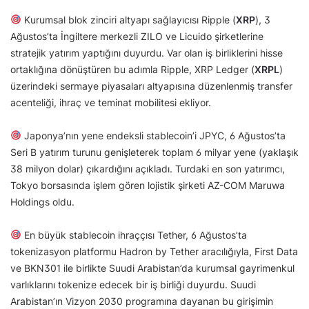
Kurumsal blok zinciri altyapı sağlayıcısı Ripple (
XRP
), 3
Ağustos’ta İngiltere merkezli ZILO ve Licuido şirketlerine
stratejik yatırım yaptığını duyurdu. Var olan iş birliklerini hisse
ortaklığına dönüştüren bu adımla Ripple, XRP Ledger (
XRPL
)
üzerindeki sermaye piyasaları altyapısına düzenlenmiş transfer
acenteliği, ihraç ve teminat mobilitesi ekliyor.
Japonya’nın yene endeksli stablecoin’i JPYC, 6 Ağustos’ta
Seri B yatırım turunu genişleterek toplam 6 milyar yene (yaklaşık
38 milyon dolar) çıkardığını açıkladı. Turdaki en son yatırımcı,
Tokyo borsasında işlem gören lojistik şirketi AZ-COM Maruwa
Holdings oldu.
En büyük stablecoin ihraççısı Tether, 6 Ağustos’ta
tokenizasyon platformu Hadron by Tether aracılığıyla, First Data
ve BKN301 ile birlikte Suudi Arabistan’da kurumsal gayrimenkul
varlıklarını tokenize edecek bir iş birliği duyurdu. Suudi
Arabistan’ın Vizyon 2030 programına dayanan bu girişimin