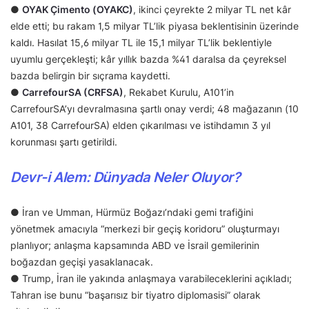
●
OYAK Çimento (OYAKC)
, ikinci çeyrekte 2 milyar TL net kâr
elde etti; bu rakam 1,5 milyar TL’lik piyasa beklentisinin üzerinde
kaldı. Hasılat 15,6 milyar TL ile 15,1 milyar TL’lik beklentiyle
uyumlu gerçekleşti; kâr yıllık bazda %41 daralsa da çeyreksel
bazda belirgin bir sıçrama kaydetti.
●
CarrefourSA (CRFSA)
, Rekabet Kurulu, A101’in
CarrefourSA’yı devralmasına şartlı onay verdi; 48 mağazanın (10
A101, 38 CarrefourSA) elden çıkarılması ve istihdamın 3 yıl
korunması şartı getirildi.
Devr-i Alem: Dünyada Neler Oluyor?
● İran ve Umman, Hürmüz Boğazı’ndaki gemi trafiğini
yönetmek amacıyla “merkezi bir geçiş koridoru” oluşturmayı
planlıyor; anlaşma kapsamında ABD ve İsrail gemilerinin
boğazdan geçişi yasaklanacak.
● Trump, İran ile yakında anlaşmaya varabileceklerini açıkladı;
Tahran ise bunu “başarısız bir tiyatro diplomasisi” olarak