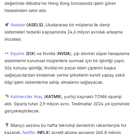
değerinde Alibaba’nın Hong Kong borsasında işlem gören
hissesinden satın aldı.
Aselsan
(ASELS),
Uluslararası bir müşterisi ile deniz
sistemeleri tedariki kapsamında 24,6 milyon avroluk anlaşma
imzaladı.
Equinix
(
EIX
) ve Nvidia (
NVDA
), çip devinin süper hesaplama
sistemlerini kurumsal müşterilere sunmak için bir işbirliği yaptı.
Söz konusu işbirliği, Nvidia’nın pazar lideri çiplerini başka
sağlayacılardan kiralamak yerine şirketlerin kendi yapay zekâ
bilgi işlem sistemlerine sahip olmalarını sağlayacak.
Katmerciler Araç
(
KATMR
), yurtiçi kaynaklı TOMA siparişi
aldı. Sipariş tutarı 2,9 milyon avro. Teslimatlar 2024 yılı içerisinde
gerçekleştirilecek.
Bilanço sezonu bu hafta teknoloji devlerinin rakamlarıyla hız
kazandı.
Netflix
(
NFLX
) ücretli abone sayısının 260,8 milyon