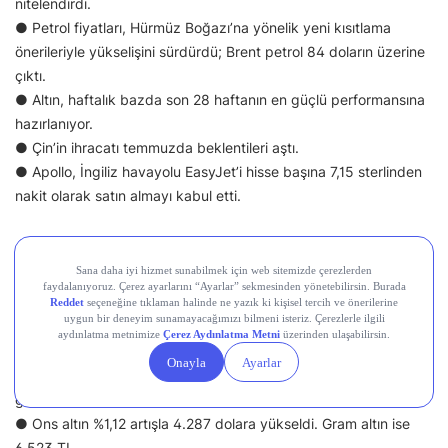
nitelendirdi.
● Petrol fiyatları, Hürmüz Boğazı’na yönelik yeni kısıtlama
önerileriyle yükselişini sürdürdü; Brent petrol 84 doların üzerine
çıktı.
● Altın, haftalık bazda son 28 haftanın en güçlü performansına
hazırlanıyor.
● Çin’in ihracatı temmuzda beklentileri aştı.
● Apollo, İngiliz havayolu EasyJet’i hisse başına 7,15 sterlinden
nakit olarak satın almayı kabul etti.
Memleketten Sesler: Türkiye’de Neler
Oluyor?
● Borsa İstanbul’da BIST 100 endeksi güne yatay bir seyirle
(%0,00) 13.798,82 puandan başladı.
● Dolar/TL 47,70, euro/TL ise 55,01 seviyesinden işlem
görüyor.
● Ons altın %1,12 artışla 4.287 dolara yükseldi. Gram altın ise
6.523 TL.