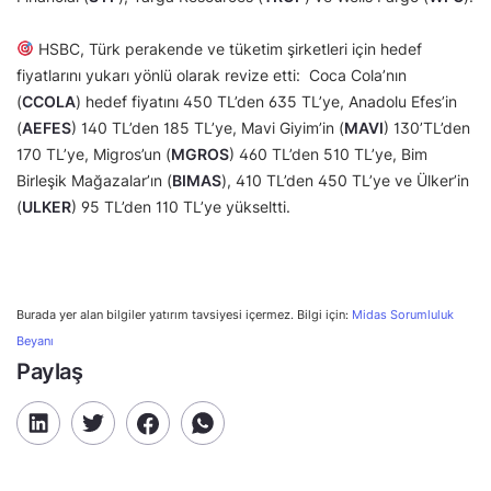
HSBC, Türk perakende ve tüketim şirketleri için hedef
fiyatlarını yukarı yönlü olarak revize etti: Coca Cola’nın
(
CCOLA
) hedef fiyatını 450 TL’den 635 TL’ye, Anadolu Efes’in
(
AEFES
) 140 TL’den 185 TL’ye, Mavi Giyim’in (
MAVI
) 130’TL’den
170 TL’ye, Migros’un (
MGROS
) 460 TL’den 510 TL’ye, Bim
Birleşik Mağazalar’ın (
BIMAS
), 410 TL’den 450 TL’ye ve Ülker’in
(
ULKER
) 95 TL’den 110 TL’ye yükseltti.
Burada yer alan bilgiler yatırım tavsiyesi içermez. Bilgi için:
Midas Sorumluluk
Beyanı
Paylaş