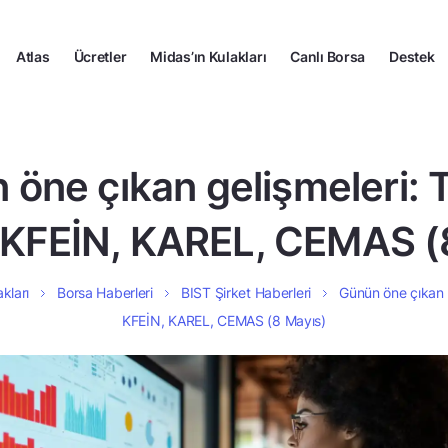
Atlas
Ücretler
Midas’ın Kulakları
Canlı Borsa
Destek
 öne çıkan gelişmeleri: 
KFEİN, KAREL, CEMAS (
kları
Borsa Haberleri
BIST Şirket Haberleri
Günün öne çıkan 
KFEİN, KAREL, CEMAS (8 Mayıs)