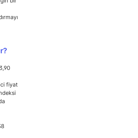
ın bir
dırmayı
r?
3,90
ci fiyat
endeksi
da
38