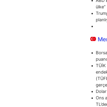
ABD B
ülke” 
Trump
planlı
Mem
Borsa
puand
TÜİK v
endek
(TÜFE
gerçe
Dolar
Ons a
TL’de