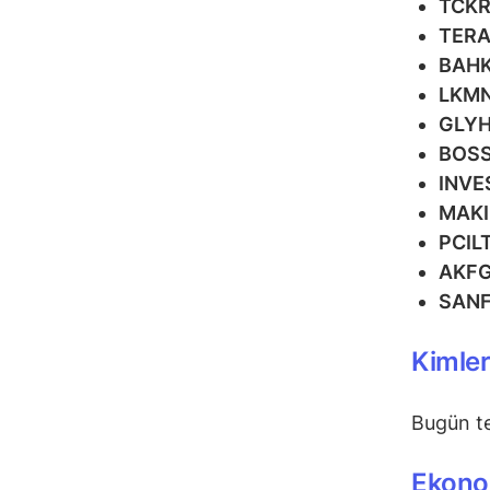
TCK
TER
BAH
LKM
GLY
BOS
INVE
MAK
PCIL
AKF
SAN
Kimle
Bugün t
Ekonom