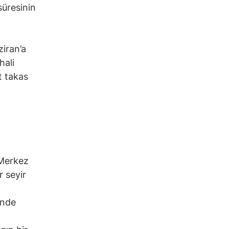
süresinin
iran’a
hali
t takas
D Merkez
r seyir
inde