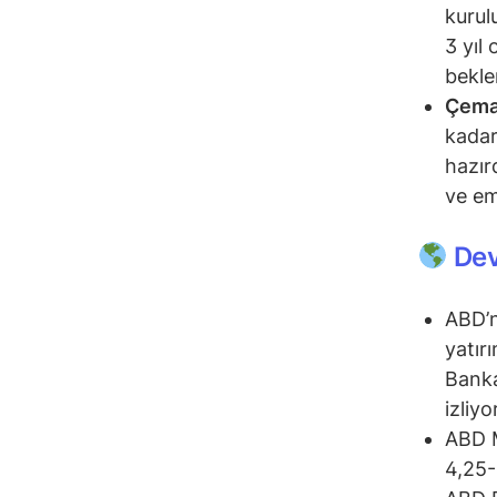
kurul
3 yıl
bekle
Çema
kadar
hazır
ve em
Dev
ABD’n
yatır
Banka
izliyo
ABD M
4,25-