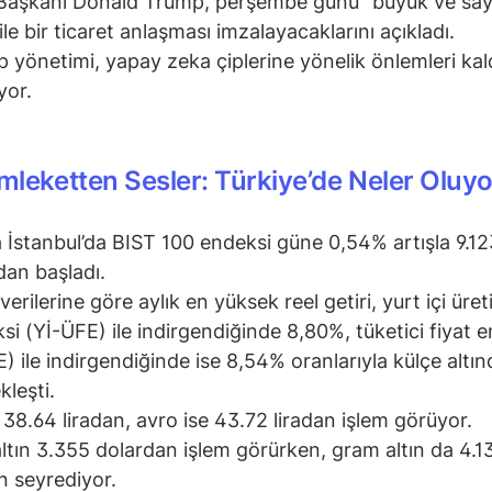
aşkanı Donald Trump, perşembe günü “büyük ve sayg
ile bir ticaret anlaşması imzalayacaklarını açıkladı.
 yönetimi, yapay zeka çiplerine yönelik önlemleri kal
yor.
leketten Sesler: Türkiye’de Neler Oluyo
 İstanbul’da BIST 100 endeksi güne 0,54% artışla 9.12
an başladı.
erilerine göre aylık en yüksek reel getiri, yurt içi üreti
si (Yİ-ÜFE) ile indirgendiğinde 8,80%, tüketici fiyat 
) ile indirgendiğinde ise 8,54% oranlarıyla külçe altın
kleşti.
 38.64 liradan, avro ise 43.72 liradan işlem görüyor.
ltın 3.355 dolardan işlem görürken, gram altın da 4.1
n seyrediyor.