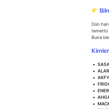
Bil
Dün hang
temettü 
Buna ben
Kimler
SAS
ALA
AKF
FRIG
ENE
AHG
MAC