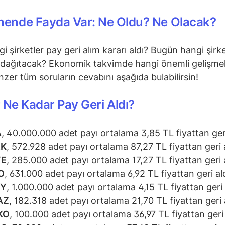
mende Fayda Var: Ne Oldu? Ne Olacak?
i şirketler pay geri alım kararı aldı? Bugün hangi şirke
dağıtacak? Ekonomik takvimde hangi önemli gelişmel
zer tüm soruların cevabını aşağıda bulabilirsin!
 Ne Kadar Pay Geri Aldı?
A
, 40.000.000 adet payı ortalama 3,85 TL fiyattan geri
RK
, 572.928 adet payı ortalama 87,27 TL fiyattan geri a
YE
, 285.000 adet payı ortalama 17,27 TL fiyattan geri a
O
, 631.000 adet payı ortalama 6,92 TL fiyattan geri ald
RY
, 1.000.000 adet payı ortalama 4,15 TL fiyattan geri 
AZ
, 182.318 adet payı ortalama 21,70 TL fiyattan geri a
KO
, 100.000 adet payı ortalama 36,97 TL fiyattan geri 