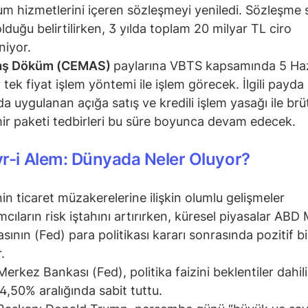
um hizmetlerini içeren sözleşmeyi yeniledi. Sözleşme 
 olduğu belirtilirken, 3 yılda toplam 20 milyar TL ciro
niyor.
ş Döküm (CEMAS)
paylarına VBTS kapsamında 5 Haz
 tek fiyat işlem yöntemi ile işlem görecek. İlgili payda 
da uygulanan açığa satış ve kredili işlem yasağı ile brü
ir paketi tedbirleri bu süre boyunca devam edecek.
r-i Alem: Dünyada Neler Oluyor?
in ticaret müzakerelerine ilişkin olumlu gelişmeler
ımcıların risk iştahını artırırken, küresel piyasalar AB
sının (Fed) para politikası kararı sonrasında pozitif bi
r.
erkez Bankası (Fed), politika faizini beklentiler dahil
4,50% aralığında sabit tuttu.