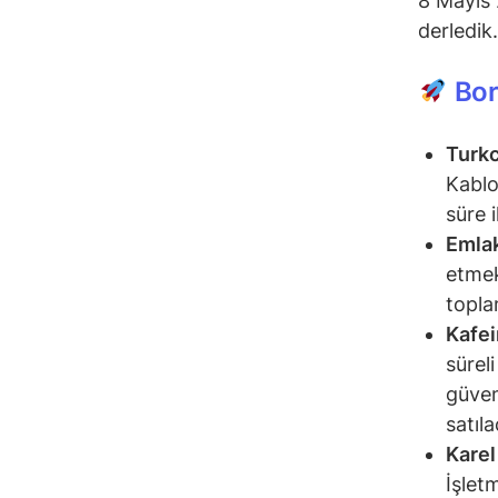
8 Mayıs 
derledik.
Bor
Turkc
Kablo 
süre 
Emla
etmek
topla
Kafei
sürel
güven
satıl
Karel
İşlet