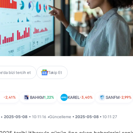
'da bizi tercih et
Takip Et
-2,41%
BAHKM
1,22%
KAREL
-3,40%
SANFM
-2,99%
i •
2025-05-08
• 10:11:16
•
Güncelleme
• 2025-05-08 •
10:11:27