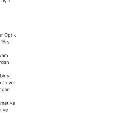
n için
er Optik
15 yıl
evam
ardan
ir yıl
’in veri
ından
zmet ve
m ve