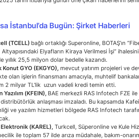
2025 tarihi itibarıyla günün öne çıkan haberlerini seni
sa İstanbul’da Bugün: Şirket Haberleri
ell (TCELL)
bağlı ortaklığı Superonline, BOTAŞ’ın “Fib
Altyapısındaki Elyafların Kiraya Verilmesi İşi” ihalesini 
ile yıllık 25,5 milyon dolar bedelle kazandı.
k Konut GYO (EKGYO),
mevcut yatırım projeleri ve d
te olan işlerin finansmanı amacıyla, muhtelif bankal
m 2 milyar TL’lik uzun vadeli kredi temin etti.
n Yazılım (KFEIN),
BAE merkezli RAS Infotech FZE ile b
i distribütörlük anlaşması imzaladı. Bu kapsamda Kafein
liği ve yazılım hizmetleri bölgede RAS Infotech taraf
acak.
 Elektronik (KAREL),
Turkcell, Süperonline ve Kule Hi
mecilik ile toplam 57 ilde arıza müdahale, bakım-onarı