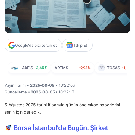
Google'da bizi tercih et
Takip Et
AKFIS
2,45%
ARTMS
-9,98%
TGSAS
-1,60%
Yayın Tarihi •
2025-08-05
• 10:22:03
Güncelleme
• 2025-08-05 •
10:22:13
5 Ağustos 2025 tarihi itibarıyla günün öne çıkan haberlerini
senin için derledik.
Borsa İstanbul’da Bugün: Şirket