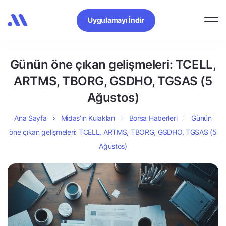
Uygulamayı İndir
Günün öne çıkan gelişmeleri: TCELL,
ARTMS, TBORG, GSDHO, TGSAS (5
Ağustos)
Ana Sayfa
Midas’ın Kulakları
Borsa Haberleri
Günün
öne çıkan gelişmeleri: TCELL, ARTMS, TBORG, GSDHO, TGSAS (5
Ağustos)