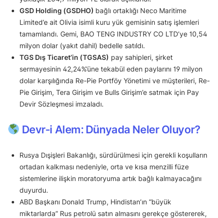
GSD Holding (GSDHO)
bağlı ortaklığı Neco Maritime
Limited’e ait Olivia isimli kuru yük gemisinin satış işlemleri
tamamlandı. Gemi, BAO TENG INDUSTRY CO LTD’ye 10,54
milyon dolar (yakıt dahil) bedelle satıldı.
TGS Dış Ticaret’in (TGSAS)
pay sahipleri, şirket
sermayesinin 42,24%’üne tekabül eden paylarını 19 milyon
dolar karşılığında Re-Pie Portföy Yönetimi ve müşterileri, Re-
Pie Girişim, Tera Girişim ve Bulls Girişim’e satmak için Pay
Devir Sözleşmesi imzaladı.
Devr-i Alem: Dünyada Neler Oluyor?
Rusya Dışişleri Bakanlığı, sürdürülmesi için gerekli koşulların
ortadan kalkması nedeniyle, orta ve kısa menzilli füze
sistemlerine ilişkin moratoryuma artık bağlı kalmayacağını
duyurdu.
ABD Başkanı Donald Trump, Hindistan’ın “büyük
miktarlarda” Rus petrolü satın almasını gerekçe göstererek,