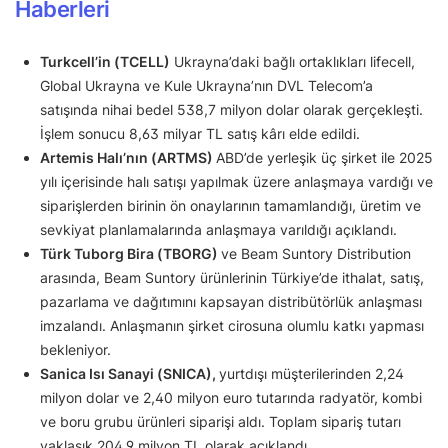
Haberleri
Turkcell’in (TCELL)
Ukrayna’daki bağlı ortaklıkları lifecell,
Global Ukrayna ve Kule Ukrayna’nın DVL Telecom’a
satışında nihai bedel 538,7 milyon dolar olarak gerçekleşti.
İşlem sonucu 8,63 milyar TL satış kârı elde edildi.
Artemis Halı’nın (ARTMS)
ABD’de yerleşik üç şirket ile 2025
yılı içerisinde halı satışı yapılmak üzere anlaşmaya vardığı ve
siparişlerden birinin ön onaylarının tamamlandığı, üretim ve
sevkiyat planlamalarında anlaşmaya varıldığı açıklandı.
Türk Tuborg Bira (TBORG)
ve Beam Suntory Distribution
arasında, Beam Suntory ürünlerinin Türkiye’de ithalat, satış,
pazarlama ve dağıtımını kapsayan distribütörlük anlaşması
imzalandı. Anlaşmanın şirket cirosuna olumlu katkı yapması
bekleniyor.
Sanica Isı Sanayi (SNICA),
yurtdışı müşterilerinden 2,24
milyon dolar ve 2,40 milyon euro tutarında radyatör, kombi
ve boru grubu ürünleri siparişi aldı. Toplam sipariş tutarı
yaklaşık 204,9 milyon TL olarak açıklandı.