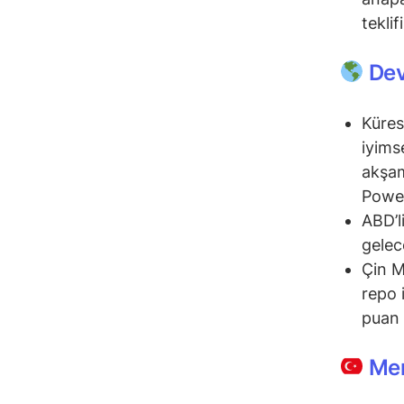
teklif
Dev
Küres
iyims
akşam
Powel
ABD’li
gelec
Çin M
repo 
puan 
Mem