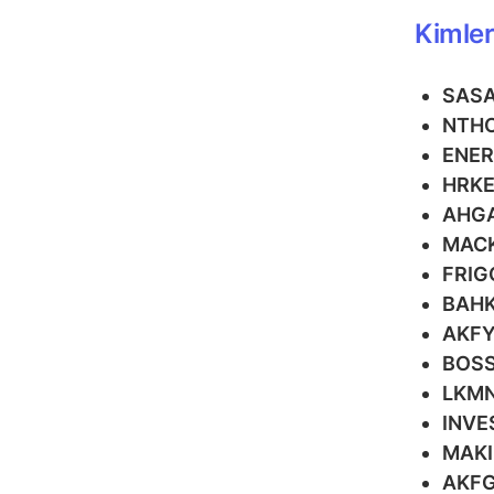
Kimler
SAS
NTH
ENE
HRK
AHG
MAC
FRIG
BAH
AKF
BOS
LKM
INVE
MAK
AKF