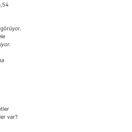
6,54
 görüyor.
le
yor.
ha
tler
er var?