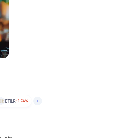
ETILR
-2,74%