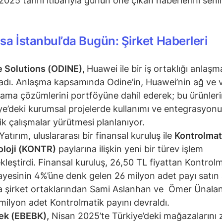
2025 tarihi itibarıyla günün öne çıkan haberlerini senin
sa İstanbul’da Bugün: Şirket Haberleri
 Solutions (ODINE),
Huawei ile bir iş ortaklığı anlaşm
adı. Anlaşma kapsamında Odine’in, Huawei’nin ağ ve v
ama çözümlerini portföyüne dahil ederek; bu ürünler
ye’deki kurumsal projelerde kullanımı ve entegrasyon
ik çalışmalar yürütmesi planlanıyor.
atırım, uluslararası bir finansal kuruluş ile
Kontrolmat
oloji (KONTR)
paylarına ilişkin yeni bir türev işlem
kleştirdi. Finansal kuruluş, 26,50 TL fiyattan Kontrolm
yesinin 4%’üne denk gelen 26 milyon adet payı satın a
a şirket ortaklarından Sami Aslanhan ve Ömer Ünala
milyon adet Kontrolmatik payını devraldı.
ek (EBEBK),
Nisan 2025’te Türkiye’deki mağazalarını 