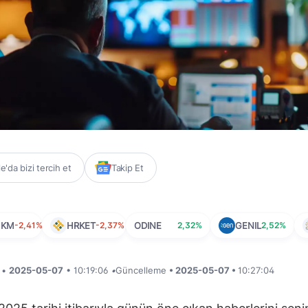
'da bizi tercih et
Takip Et
HKM
-2,41%
HRKET
-2,37%
ODINE
2,32%
GENIL
2,52%
i •
2025-05-07
• 10:19:06
•
Güncelleme
• 2025-05-07 •
10:27:04