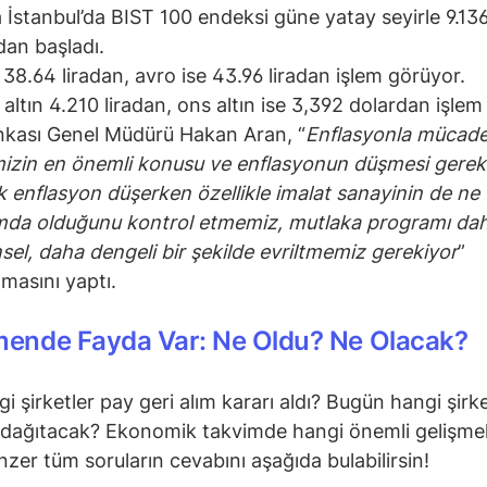
 İstanbul’da BIST 100 endeksi güne yatay seyirle 9.13
an başladı.
 38.64 liradan, avro ise 43.96 liradan işlem görüyor.
altın 4.210 liradan, ons altın ise 3,392 dolardan işlem
nkası Genel Müdürü Hakan Aran, “
Enflasyonla mücade
izin en önemli konusu ve enflasyonun düşmesi gereki
 enflasyon düşerken özellikle imalat sanayinin de ne
da olduğunu kontrol etmemiz, mutlaka programı da
sel, daha dengeli bir şekilde evriltmemiz gerekiyor
”
amasını yaptı.
mende Fayda Var: Ne Oldu? Ne Olacak?
i şirketler pay geri alım kararı aldı? Bugün hangi şirke
dağıtacak? Ekonomik takvimde hangi önemli gelişmel
zer tüm soruların cevabını aşağıda bulabilirsin!