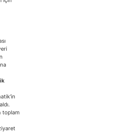
 için
ası
eri
in
una
ik
atik’in
ldı.
n toplam
ziyaret