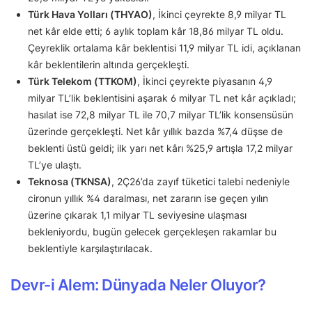
Türk Hava Yolları (THYAO)
, İkinci çeyrekte 8,9 milyar TL
net kâr elde etti; 6 aylık toplam kâr 18,86 milyar TL oldu.
Çeyreklik ortalama kâr beklentisi 11,9 milyar TL idi, açıklanan
kâr beklentilerin altında gerçekleşti.
Türk Telekom (TTKOM)
, İkinci çeyrekte piyasanın 4,9
milyar TL’lik beklentisini aşarak 6 milyar TL net kâr açıkladı;
hasılat ise 72,8 milyar TL ile 70,7 milyar TL’lik konsensüsün
üzerinde gerçekleşti. Net kâr yıllık bazda %7,4 düşse de
beklenti üstü geldi; ilk yarı net kârı %25,9 artışla 17,2 milyar
TL’ye ulaştı.
Teknosa (TKNSA)
, 2Ç26’da zayıf tüketici talebi nedeniyle
cironun yıllık %4 daralması, net zararın ise geçen yılın
üzerine çıkarak 1,1 milyar TL seviyesine ulaşması
bekleniyordu, bugün gelecek gerçekleşen rakamlar bu
beklentiyle karşılaştırılacak.
Devr-i Alem: Dünyada Neler Oluyor?