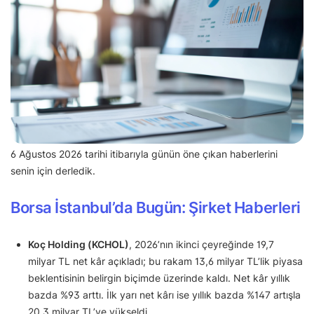
6 Ağustos 2026 tarihi itibarıyla günün öne çıkan haberlerini
senin için derledik.
Borsa İstanbul’da Bugün: Şirket Haberleri
Koç Holding (KCHOL)
, 2026’nın ikinci çeyreğinde 19,7
milyar TL net kâr açıkladı; bu rakam 13,6 milyar TL’lik piyasa
beklentisinin belirgin biçimde üzerinde kaldı. Net kâr yıllık
bazda %93 arttı. İlk yarı net kârı ise yıllık bazda %147 artışla
20,3 milyar TL’ye yükseldi.