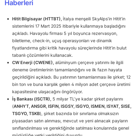
Haberleri
Hitit Bilgisayar (HTTBT),
İtalya menşeili SkyAlps’in Hitit’in
sistemlerini 17 Mart 2025 itibariyle kullanmaya başladığını
açıkladı. Havayolu firması 5 yıl boyunca rezervasyon,
biletleme, check-in, uçuş operasyonları ve dinamik
fiyatlandırma gibi kritik havayolu süreçlerinde Hitit’in bulut
tabanlı çözümlerini kullanacak.
CW Enerji (CWENE),
alüminyum çerçeve yatırımı ile ilgili
deneme üretimlerinin tamamlandığını ve ilk fazın hayata
geçirildiğini açıkladı. Bu yatırımın tamamlanması ile şirket; 12
bin ton ve buna karşılık gelen 4 milyon adet çerçeve üretimi
kapasitesine ulaşacağını öngörüyor.
İş Bankası (ISCTR),
5 milyar TL’ye kadar şirket paylarını
(
ANHYT, ANSGR, ISFIN, ISGSY, ISGYO, ISMEN, ISYAT, SISE,
TSGYO, TSKB
), şirket bazında bir sınırlama olmaksızın
piyasadan satın alınması, mevcut ve yeni alınacak payların
sınıflandırılması ve gerektiğinde satılması konularında genel
müdürlüğe yetki verildiğini duyurdu.