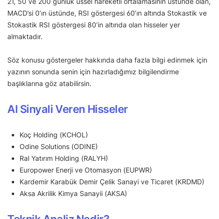
21, 50 ve 200 günlük üssel hareketli ortalamasının üstünde olan,
MACD’si 0’ın üstünde, RSI göstergesi 60’ın altında Stokastik ve
Stokastik RSI göstergesi 80’in altında olan hisseler yer
almaktadır.
Söz konusu göstergeler hakkında daha fazla bilgi edinmek için
yazının sonunda senin için hazırladığımız bilgilendirme
başlıklarına göz atabilirsin.
Al Sinyali Veren Hisseler
Koç Holding (KCHOL)
Odine Solutions (ODINE)
Ral Yatırım Holding (RALYH)
Europower Enerji ve Otomasyon (EUPWR)
Kardemir Karabük Demir Çelik Sanayi ve Ticaret (KRDMD)
Aksa Akrilik Kimya Sanayii (AKSA)