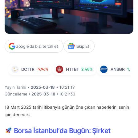
Google'da bizi tercih et
Takip Et
DCTTR
-9,96%
HTTBT
2,48%
ANSGR
1,17%
Yayın Tarihi •
2025-03-18
• 10:21:19
Güncelleme
• 2025-03-18 •
10:21:30
18 Mart 2025 tarihi itibarıyla günün öne çıkan haberlerini senin
için derledik.
Borsa İstanbul’da Bugün: Şirket