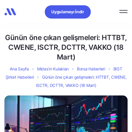
Uygulamayı İndir
Günün öne çıkan gelişmeleri: HTTBT,
CWENE, ISCTR, DCTTR, VAKKO (18
Mart)
Ana Sayfa
Midas’ın Kulakları
Borsa Haberleri
BIST
Şirket Haberleri
Günün öne çıkan gelişmeleri: HTTBT, CWENE,
ISCTR, DCTTR, VAKKO (18 Mart)