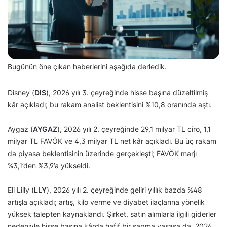
Bugünün öne çıkan haberlerini aşağıda derledik.
Disney (
DIS
), 2026 yılı 3. çeyreğinde hisse başına düzeltilmiş
kâr açıkladı; bu rakam analist beklentisini %10,8 oranında aştı.
Aygaz (
AYGAZ
), 2026 yılı 2. çeyreğinde 29,1 milyar TL ciro, 1,1
milyar TL FAVÖK ve 4,3 milyar TL net kâr açıkladı. Bu üç rakam
da piyasa beklentisinin üzerinde gerçekleşti; FAVÖK marjı
%3,1’den %3,9’a yükseldi.
Eli Lilly (
LLY
), 2026 yılı 2. çeyreğinde geliri yıllık bazda %48
artışla açıkladı; artış, kilo verme ve diyabet ilaçlarına yönelik
yüksek talepten kaynaklandı. Şirket, satın alımlarla ilgili giderler
nedeniyle hisse başına kârda hafif bir sapma yaşasa da, 2026