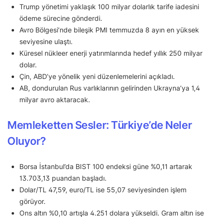
Trump yönetimi yaklaşık 100 milyar dolarlık tarife iadesini
ödeme sürecine gönderdi.
Avro Bölgesi’nde bileşik PMI temmuzda 8 ayın en yüksek
seviyesine ulaştı.
Küresel nükleer enerji yatırımlarında hedef yıllık 250 milyar
dolar.
Çin, ABD’ye yönelik yeni düzenlemelerini açıkladı.
AB, dondurulan Rus varlıklarının gelirinden Ukrayna’ya 1,4
milyar avro aktaracak.
Memleketten Sesler: Türkiye’de Neler
Oluyor?
Borsa İstanbul’da BIST 100 endeksi güne %0,11 artarak
13.703,13 puandan başladı.
Dolar/TL 47,59, euro/TL ise 55,07 seviyesinden işlem
görüyor.
Ons altın %0,10 artışla 4.251 dolara yükseldi. Gram altın ise