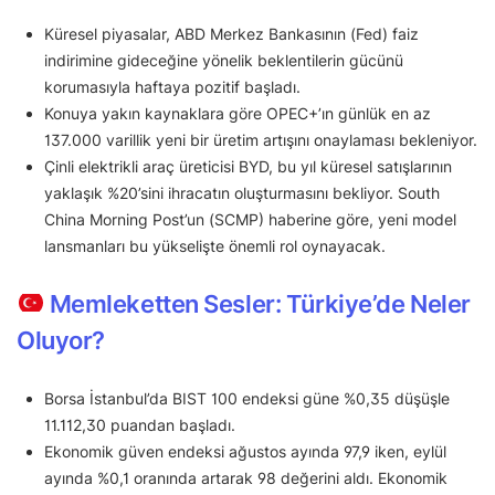
Küresel piyasalar, ABD Merkez Bankasının (Fed) faiz
indirimine gideceğine yönelik beklentilerin gücünü
korumasıyla haftaya pozitif başladı.
Konuya yakın kaynaklara göre OPEC+’ın günlük en az
137.000 varillik yeni bir üretim artışını onaylaması bekleniyor.
Çinli elektrikli araç üreticisi BYD, bu yıl küresel satışlarının
yaklaşık %20’sini ihracatın oluşturmasını bekliyor. South
China Morning Post’un (SCMP) haberine göre, yeni model
lansmanları bu yükselişte önemli rol oynayacak.
Memleketten Sesler: Türkiye’de Neler
Oluyor?
Borsa İstanbul’da BIST 100 endeksi güne %0,35 düşüşle
11.112,30 puandan başladı.
Ekonomik güven endeksi ağustos ayında 97,9 iken, eylül
ayında %0,1 oranında artarak 98 değerini aldı. Ekonomik