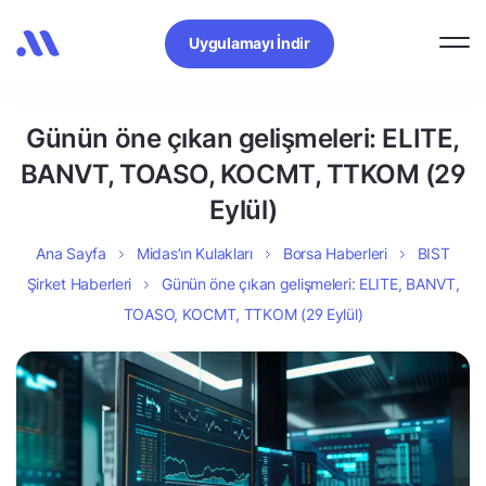
Uygulamayı İndir
Günün öne çıkan gelişmeleri: ELITE,
BANVT, TOASO, KOCMT, TTKOM (29
Eylül)
Ana Sayfa
Midas’ın Kulakları
Borsa Haberleri
BIST
Şirket Haberleri
Günün öne çıkan gelişmeleri: ELITE, BANVT,
TOASO, KOCMT, TTKOM (29 Eylül)