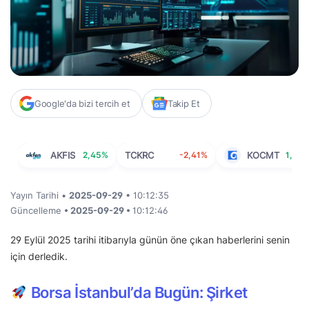
Google'da bizi tercih et
Takip Et
AKFIS
2,45%
TCKRC
-2,41%
KOCMT
1,11%
Yayın Tarihi •
2025-09-29
• 10:12:35
Güncelleme
• 2025-09-29 •
10:12:46
29 Eylül 2025 tarihi itibarıyla günün öne çıkan haberlerini senin
için derledik.
Borsa İstanbul’da Bugün: Şirket