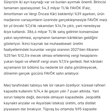
Sürprizin iki ayrı kaynağı var ve bunları ayırmak önemli. Birincisi
tamamen operasyonel: 54,3 milyar TL’lik FAVÖK (Faiz,
Amortisman ve Vergi Öncesi Kâr) beklentiyi %39 aşarken, ürün
marjlarının varsayımların üzerinde gerçekleşmesiyle FAVÖK marjı
bir yıl önceki %7,6’lık rakamdan %14,1’e çıktı, yani neredeyse
ikiye katlandı. 386,4 milyar TL’lik satış gelirinin konsensüse
yakın seyretmesi, ayrışmanın tamamen kârlılıktan geldiğini
gösteriyor. İkinci kaynak ise muhasebesel: üretim
faaliyetlerindeki kurumlar vergisi oranının 2027’den itibaren
%25’ten %12,5’e inecek olması ertelenmiş vergi hesaplarını
yukarı taşıdı ve efektif vergi oranı %7,5’e geriledi. Net kârdaki
sıçramanın bir bölümü bu nedenle bir daha görülmeyecek,
dönemin gerçek gücünü FAVÖK satırı anlatıyor.
Marj tarafındaki tabloyu tek bir rakam özetliyor: küresel rafineri
kapasite kullanımı %74,4 ile geçen yılın 7 puan altında. Yani
sorun talepte değil, devrede olmayan kapasitede. Jeopolitik
kaynaklı arızalar ve Asya’daki isteksiz üretim, orta distilat
piyasasını dar bırakıyor. Tüpraş bu ortamda %95 kapasite