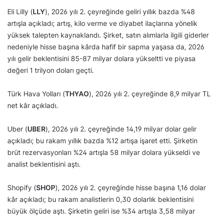
Eli Lilly (
LLY
), 2026 yılı 2. çeyreğinde geliri yıllık bazda %48
artışla açıkladı; artış, kilo verme ve diyabet ilaçlarına yönelik
yüksek talepten kaynaklandı. Şirket, satın alımlarla ilgili giderler
nedeniyle hisse başına kârda hafif bir sapma yaşasa da, 2026
yılı gelir beklentisini 85-87 milyar dolara yükseltti ve piyasa
değeri 1 trilyon doları geçti.
Türk Hava Yolları (
THYAO
), 2026 yılı 2. çeyreğinde 8,9 milyar TL
net kâr açıkladı.
Uber (
UBER
), 2026 yılı 2. çeyreğinde 14,19 milyar dolar gelir
açıkladı; bu rakam yıllık bazda %12 artışa işaret etti. Şirketin
brüt rezervasyonları %24 artışla 58 milyar dolara yükseldi ve
analist beklentisini aştı.
Shopify (
SHOP
), 2026 yılı 2. çeyreğinde hisse başına 1,16 dolar
kâr açıkladı; bu rakam analistlerin 0,30 dolarlık beklentisini
büyük ölçüde aştı. Şirketin geliri ise %34 artışla 3,58 milyar