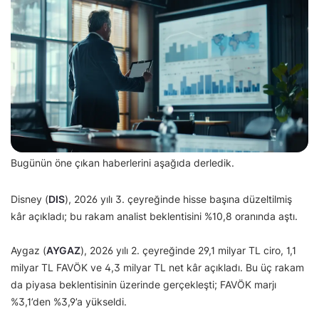
Bugünün öne çıkan haberlerini aşağıda derledik.
Disney (
DIS
), 2026 yılı 3. çeyreğinde hisse başına düzeltilmiş
kâr açıkladı; bu rakam analist beklentisini %10,8 oranında aştı.
Aygaz (
AYGAZ
), 2026 yılı 2. çeyreğinde 29,1 milyar TL ciro, 1,1
milyar TL FAVÖK ve 4,3 milyar TL net kâr açıkladı. Bu üç rakam
da piyasa beklentisinin üzerinde gerçekleşti; FAVÖK marjı
%3,1’den %3,9’a yükseldi.