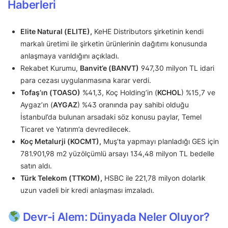
Haberleri
Elite Natural (ELITE),
KeHE Distributors şirketinin kendi
markalı üretimi ile şirketin ürünlerinin dağıtımı konusunda
anlaşmaya varıldığını açıkladı.
Rekabet Kurumu,
Banvit’e (BANVT)
947,30 milyon TL idari
para cezası uygulanmasına karar verdi.
Tofaş’ın (TOASO)
%41,3, Koç Holding’in (
KCHOL
) %15,7 ve
Aygaz’ın (
AYGAZ
) %43 oranında pay sahibi olduğu
İstanbul’da bulunan arsadaki söz konusu paylar, Temel
Ticaret ve Yatırım’a devredilecek.
Koç Metalurji (KOCMT),
Muş’ta yapmayı planladığı GES için
781.901,98 m2 yüzölçümlü arsayı 134,48 milyon TL bedelle
satın aldı.
Türk Telekom (TTKOM),
HSBC ile 221,78 milyon dolarlık
uzun vadeli bir kredi anlaşması imzaladı.
Devr-i Alem: Dünyada Neler Oluyor?