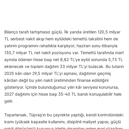
Bilanço tarafı tartışmasız güçlü. İlk yarıda üretilen 120,5 milyar
TL serbest nakit akışı hem eylüldeki temettü taksitini hem de
yatırım programını rahatlıkla karşılıyor; haziran sonu itibarıyla
130,7 milyar TL net nakit pozisyonu var. Temettü tarafında mart
ayında ödenen hisse başı net 8,82 TL’ye eylül sonunda 5,73 TL
eklenecek ve toplam dağıtım 33 milyar TL’yi bulacak. Bu tutarın
2025 kârı olan 29,5 milyar TL’yi aşması, dağıtımın geçmiş
kârdan değil bu yılın nakit üretiminden finanse edildiğini
gösteriyor. İçinde bulunduğumuz yılın kâr seviyesi korunursa,
2027 dağıtımı için hisse başı 35-40 TL bandı konuşulabilir hale
gelir.
Toparlarsak, Tüpraş’ın bu çeyrekte yaptığı, kendi kontrolündeki
kısmı (yüksek kapasite kullanımı, disiplinli maliyet yapısı, güçlü
nakit dönüşümü) kusursuz işletip dışarıdan gelen marj rüzgârını