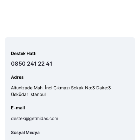
Destek Hattı
0850 241 22 41
Adres
Altunizade Mah. İnci Çıkmazı Sokak No:3 Daire:3
Üsküdar İstanbul
E-mail
destek@getmidas.com
Sosyal Medya