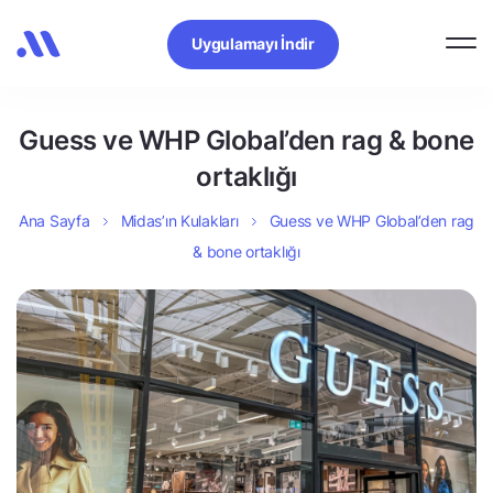
Uygulamayı İndir
Guess ve WHP Global’den rag & bone
ortaklığı
Ana Sayfa
Midas’ın Kulakları
Guess ve WHP Global’den rag
& bone ortaklığı