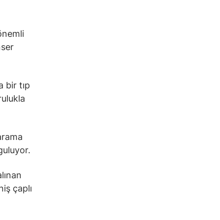
 önemli
nser
 bir tıp
rulukla
tarama
guluyor.
alınan
niş çaplı