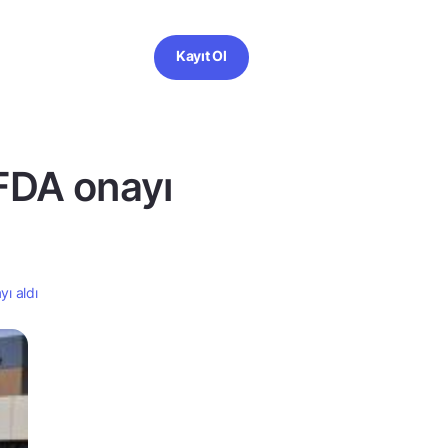
Kayıt Ol
 FDA onayı
yı aldı