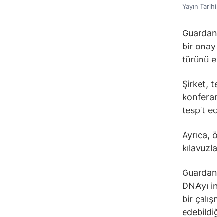
Yayın Tarih
Guardant
bir onay
türünü e
Şirket, t
konferan
tespit ed
Ayrıca, 
kılavuzla
Guardant
DNA’yı i
bir çalı
edebildiğ