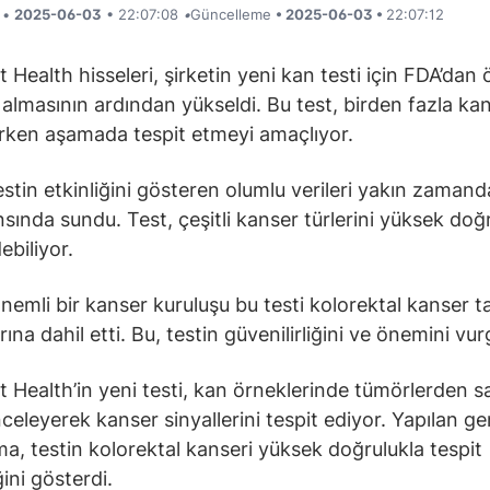
i •
2025-06-03
• 22:07:08
•
Güncelleme
• 2025-06-03 •
22:07:12
 Health hisseleri, şirketin yeni kan testi için FDA’dan
 almasının ardından yükseldi. Bu test, birden fazla ka
rken aşamada tespit etmeyi amaçlıyor.
estin etkinliğini gösteren olumlu verileri yakın zamanda
sında sundu. Test, çeşitli kanser türlerini yüksek doğ
ebiliyor.
önemli bir kanser kuruluşu bu testi kolorektal kanser 
rına dahil etti. Bu, testin güvenilirliğini ve önemini vur
 Health’in yeni testi, kan örneklerinde tümörlerden s
nceleyerek kanser sinyallerini tespit ediyor. Yapılan ge
şma, testin kolorektal kanseri yüksek doğrulukla tespit
ini gösterdi.