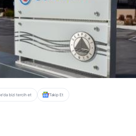
'da bizi tercih et
Takip Et