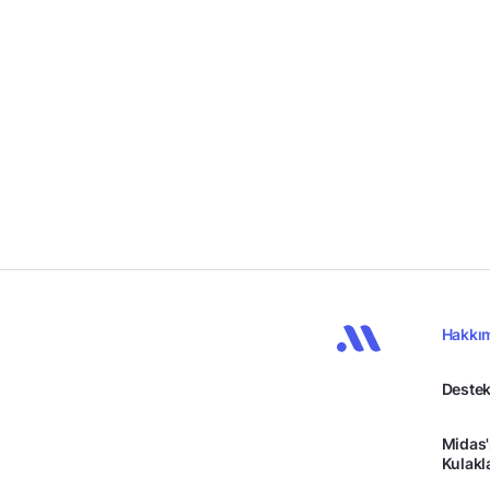
Hakkı
Destek
Midas'
Kulakl