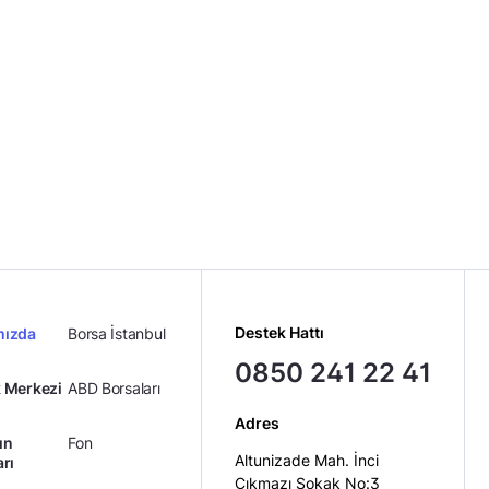
Destek Hattı
mızda
Borsa İstanbul
0850 241 22 41
 Merkezi
ABD Borsaları
Adres
ın
Fon
Altunizade Mah. İnci
arı
Çıkmazı Sokak No:3