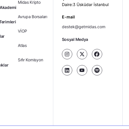
Midas Kripto
Daire:3 Üsküdar İstanbul
 Akademi
Avrupa Borsaları
E-mail
Terimleri
destek@getmidas.com
VİOP
lar
Sosyal Medya
Atlas
Sıfır Komisyon
ıklar
Kredili Yatırım
Ücretler
Kariyer