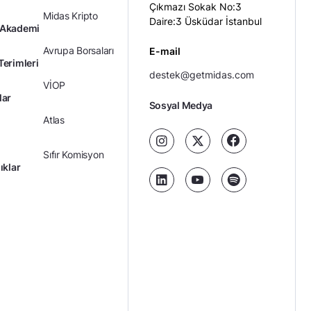
Çıkmazı Sokak No:3
Midas Kripto
Daire:3 Üsküdar İstanbul
 Akademi
Avrupa Borsaları
E-mail
Terimleri
destek@getmidas.com
VİOP
lar
Sosyal Medya
Atlas
Sıfır Komisyon
ıklar
Kredili Yatırım
Ücretler
Kariyer