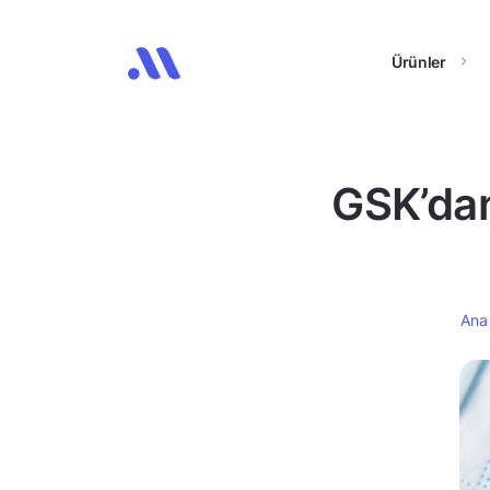
Ürünler
GSK’dan
Ana