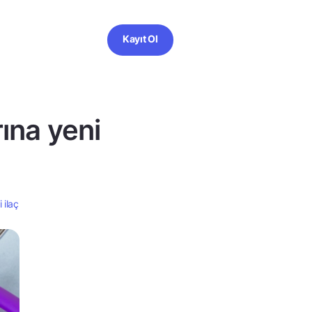
Kayıt Ol
ına yeni
 ilaç