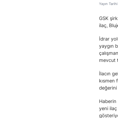
Yayın Tarih
GSK şirke
ilaç, Blu
İdrar yo
yaygın bi
çalışman
mevcut t
İlacın g
kısmen f
değerini
Haberin 
yeni ila
gösteriy