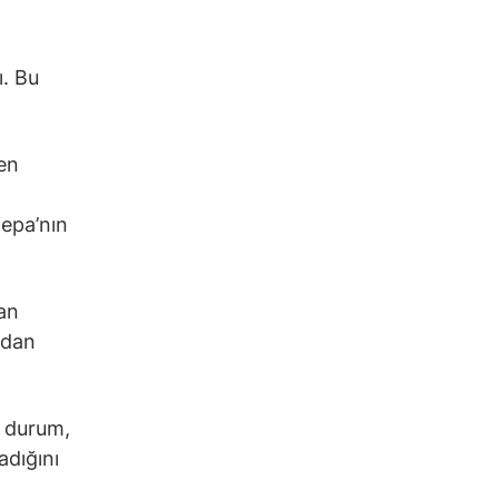
ı. Bu
yen
jepa’nın
dan
ndan
u durum,
adığını