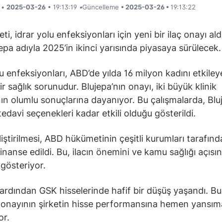
i •
2025-03-26
• 19:13:19
•
Güncelleme
• 2025-03-26 •
19:13:22
ti, idrar yolu enfeksiyonları için yeni bir ilaç onayı ald
jepa adıyla 2025’in ikinci yarısında piyasaya sürülecek.
lu enfeksiyonları, ABD’de yılda 16 milyon kadını etkile
r sağlık sorunudur. Blujepa’nın onayı, iki büyük klinik
ın olumlu sonuçlarına dayanıyor. Bu çalışmalarda, Blu
edavi seçenekleri kadar etkili olduğu gösterildi.
eliştirilmesi, ABD hükümetinin çeşitli kurumları tarafın
inanse edildi. Bu, ilacın önemini ve kamu sağlığı açısı
 gösteriyor.
ardından GSK hisselerinde hafif bir düşüş yaşandı. B
ç onayının şirketin hisse performansına hemen yansım
or.