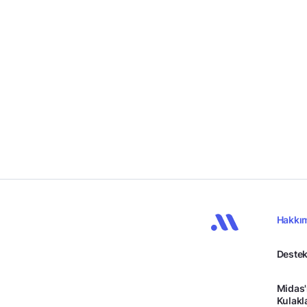
Hakkı
Destek
Midas'
Kulakl