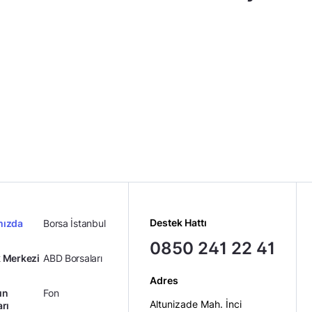
Destek Hattı
mızda
Borsa İstanbul
0850 241 22 41
 Merkezi
ABD Borsaları
Adres
ın
Fon
Altunizade Mah. İnci
arı