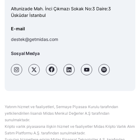
Altunizade Mah. İnci Çıkmazı Sokak No:3 Daire:3
Üsküdar İstanbul
E-mail
destek@getmidas.com
Sosyal Medya
Yatırım hizmet ve faaliyetleri, Sermaye Piyasası Kurulu tarafından
yetkilendirilen lisanslı Midas Menkul Değerler A.Ş tarafından
sunulmaktadır.
Kripto varlık piyasasına ilişkin hizmet ve faaliyetler Midas Kripto Varlık Alım
Satım Platformu A.Ş. tarafından sunulmaktadır.
Sunulan hizmetlere erişim Midas Finansal Teknolojiler A.Ş. tarafından