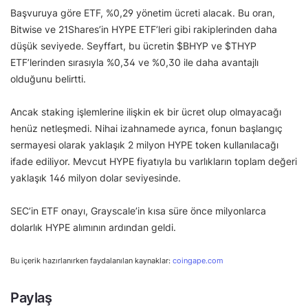
Başvuruya göre ETF, %0,29 yönetim ücreti alacak. Bu oran,
Bitwise ve 21Shares’in HYPE ETF’leri gibi rakiplerinden daha
düşük seviyede. Seyffart, bu ücretin $BHYP ve $THYP
ETF’lerinden sırasıyla %0,34 ve %0,30 ile daha avantajlı
olduğunu belirtti.
Ancak staking işlemlerine ilişkin ek bir ücret olup olmayacağı
henüz netleşmedi. Nihai izahnamede ayrıca, fonun başlangıç
sermayesi olarak yaklaşık 2 milyon HYPE token kullanılacağı
ifade ediliyor. Mevcut HYPE fiyatıyla bu varlıkların toplam değeri
yaklaşık 146 milyon dolar seviyesinde.
SEC’in ETF onayı, Grayscale’in kısa süre önce milyonlarca
dolarlık HYPE alımının ardından geldi.
Bu içerik hazırlanırken faydalanılan kaynaklar:
coingape.com
Paylaş