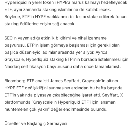
Hyperliquid’in yerel token’ı HYPE’a maruz kalmayı hedefleyecek.
ETF, aynı zamanda staking işlemlerine de katılabilecek.
Böylece, ETF’in HYPE varlıklarının bir kısmı stake edilerek fonun
staking ödüllerine erişim sağlanacak.
SEC’in yayımladığı etkinlik bildirimi ve nihai izahname
başvurusu, ETF’in işlem görmeye başlaması için gerekli olan
başlıca düzenleyici adımlar arasında yer alıyor. Ayrıca
Grayscale, Hyperliquid staking ETF’inin borsada listelenmesi için
Nasdaq sertifikasyon başvurusunu daha önce tamamlamıştı.
Bloomberg ETF analisti James Seyffart, Grayscale’in altıncı
HYPE ETF değişikliğini sunmasının ardından bu hafta başında
ETF’in yakında piyasaya çıkabileceğine işaret etti. Seyffart, X
platformunda “Grayscale’in Hyperliquid ETF’i için lansman
muhtemelen çok yakın” değerlendirmesinde bulundu.
Ücretler ve Başlangıç Sermayesi