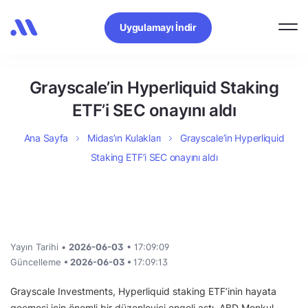
Uygulamayı İndir
Grayscale’in Hyperliquid Staking
ETF’i SEC onayını aldı
Ana Sayfa
Midas’ın Kulakları
Grayscale’in Hyperliquid
Staking ETF’i SEC onayını aldı
Yayın Tarihi •
2026-06-03
• 17:09:09
Güncelleme
• 2026-06-03 •
17:09:13
Grayscale Investments, Hyperliquid staking ETF’inin hayata
geçmesi için önemli bir düzenleyici engeli aştı. ABD Menkul